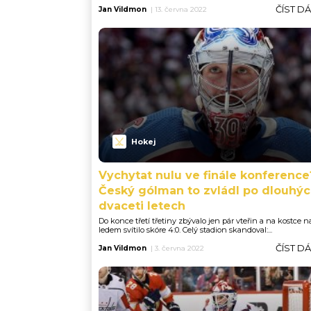
ČÍST D
Jan Vildmon
|
13. června 2022
Hokej
Vychytat nulu ve finále konference
Český gólman to zvládl po dlouhý
dvaceti letech
Do konce třetí třetiny zbývalo jen pár vteřin a na kostce n
ledem svítilo skóre 4:0. Celý stadion skandoval:...
ČÍST D
Jan Vildmon
|
3. června 2022