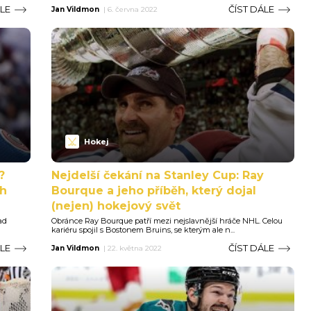
ÁLE
ČÍST DÁLE
Jan Vildmon
|
6. června 2022
Hokej
?
Nejdelší čekání na Stanley Cup: Ray
ch
Bourque a jeho příběh, který dojal
(nejen) hokejový svět
ad
Obránce Ray Bourque patří mezi nejslavnější hráče NHL. Celou
kariéru spojil s Bostonem Bruins, se kterým ale n...
ÁLE
ČÍST DÁLE
Jan Vildmon
|
22. května 2022