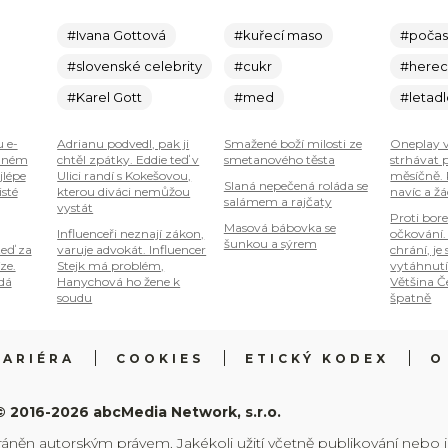
#Ivana Gottová
#kuřecí maso
#počas
#slovenské celebrity
#cukr
#here
#Karel Gott
#med
#letad
u e-
Adrianu podvedl, pak ji
Smažené boží milosti ze
Oneplay
plném
chtěl zpátky. Eddie teď v
smetanového těsta
strhávat 
jlépe
Ulici randí s Kokešovou,
měsíčně. 
Slaná nepečená roláda se
isté
kterou diváci nemůžou
navíc a ž
salámem a rajčaty
vystát
Proti bore
Masová bábovka se
Influenceři neznají zákon,
očkování. 
šunkou a sýrem
teď za
varuje advokát. Influencer
chrání, je
ze.
Stejk má problém,
vytáhnutí 
 dá
Hanychová ho žene k
Většina Č
soudu
špatně
KARIÉRA
COOKIES
ETICKÝ KODEX
O
© 2016-2026 abcMedia Network, s.r.o.
ráněn autorským právem. Jakékoli užití včetně publikování nebo 