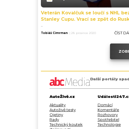
Veterán Kovalčuk se loučí s NHL be
Stanley Cupu. Vrací se zpět do Rus
...
ČÍST D
Tobiáš Cimrman
|
28. prosince 2020
ZOBR
Další portály spa
AutoŽivě.cz
Události247.c
Aktuality
Domácí
Autoživě testy
Komentáře
Ojetiny
Rozhovory
Rady
Spotřebitel
Technický koutek
Technologie