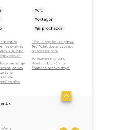
í
#ufc
c
#oktagon
lo
#jiří procházka
 vám může
Před 14 dny čelil Furymu.
peníze dvakrát
Teď Polák dostal výprask
Přes 6 000 Kč
od šesti soupeřů
ádné varování
Verhoeven má jasno.
lióze neexistuje
Přestup do UFC mu
Jediné, co vás
finančně nedává smysl
 správné
klíštěte.
echů to dělá
 NÁS
jiného