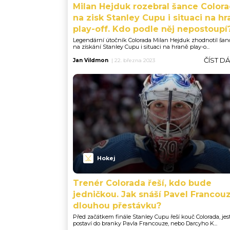
Milan Hejduk rozebral šance Color
na zisk Stanley Cupu i situaci na hr
play-off. Kdo podle něj nepostoupí
Legendární útočník Colorada Milan Hejduk zhodnotil šan
na získání Stanley Cupu i situaci na hraně play-o...
ČÍST D
Jan Vildmon
|
22. března 2023
Hokej
Trenér Colorada řeší, kdo bude
jedničkou. Jak snáší Pavel Francou
dlouhou přestávku?
Před začátkem finále Stanley Cupu řeší kouč Colorada, jest
postaví do branky Pavla Francouze, nebo Darcyho K...