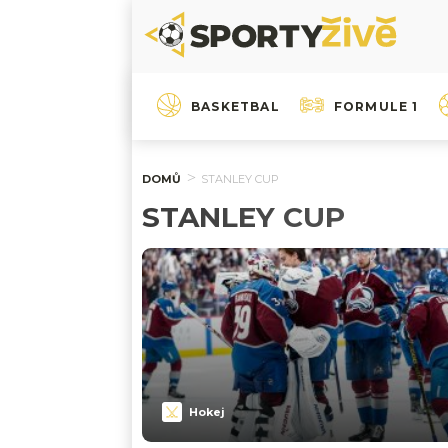
BASKETBAL
FORMULE 1
DOMŮ
STANLEY CUP
STANLEY CUP
Hokej