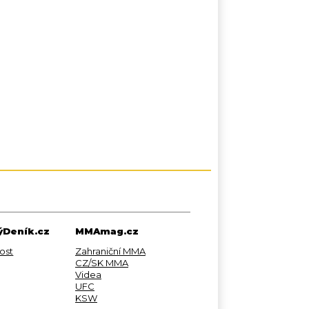
Deník.cz
MMAmag.cz
ost
Zahraniční MMA
CZ/SK MMA
Videa
UFC
KSW