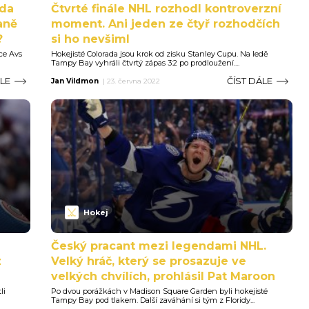
ada
Čtvrté finále NHL rozhodl kontroverzní
aně
moment. Ani jeden ze čtyř rozhodčích
?
si ho nevšiml
ce Avs
Hokejisté Colorada jsou krok od zisku Stanley Cupu. Na ledě
Tampy Bay vyhráli čtvrtý zápas 3:2 po prodloužení....
ÁLE
ČÍST DÁLE
Jan Vildmon
|
23. června 2022
Hokej
Český pracant mezi legendami NHL.
z
Velký hráč, který se prosazuje ve
velkých chvílích, prohlásil Pat Maroon
li
Po dvou porážkách v Madison Square Garden byli hokejisté
Tampy Bay pod tlakem. Další zaváhání si tým z Floridy...