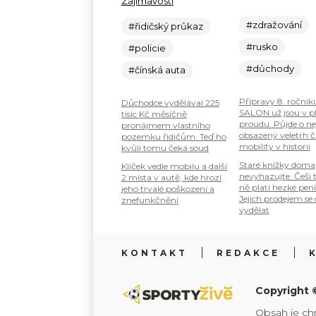
Zajímavosti
#zdražování
#řidičský průkaz
#rusko
#policie
#důchody
#čínská auta
Přípravy 8. ročník
Důchodce vydělával 225
SALON už jsou v 
tisíc Kč měsíčně
proudu. Půjde o ne
pronájmem vlastního
obsazený veletrh č
pozemku řidičům. Teď ho
mobility v historii
kvůli tomu čeká soud
Staré knížky doma
Klíček vedle mobilu a další
nevyhazujte. Češi 
2 místa v autě, kde hrozí
ně platí hezké pení
jeho trvalé poškození a
Jejich prodejem se
znefunkčnění
vydělat
KONTAKT
REDAKCE
Copyright 
Obsah je ch