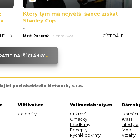
z
Který tým má největší šance získat
ka
Stanley Cup
...
ÁLE
ČÍST DÁLE
Matěj Pokorný
|
7. srpna 2020
AZIT DALŠÍ ČLÁNKY
dající pod abcMedia Network, s.r.o.
z
VIPživot.cz
Vařímedobroty.cz
Dámský
Celebrity
Cukroví
Domácn
Omáčky
Krása
Předkrmy
Lifestyle
Recepty
Móda
Rychlé pokrmy
Vztahy