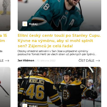
Hokej
a 15
Elitní český centr touží po Stanley Cupu.
tím
Kývne na výměnu, aby si mohl splnit
sen? Zájemců je celá řada!
da
Otázky ohledně setrvání v San Jose a případné výměny
poslouchá Tomáš Hertl ze všech stran už pěkných pár týdnů...
ÁLE
ČÍST DÁLE
Jan Vildmon
|
10. března 2022
Hokej