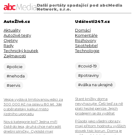
Další portály spadající pod abcMedia
Network, s.r.o.
AutoŽivě.cz
Události247.cz
Aktuality
Domácí
Autoživě testy
Komentáře
Ojetiny
Rozhovory
Rady
Spotřebitel
Technický koutek
Technologie
Zajímavosti
#covid-19
#policie
#potraviny
#nehoda
#válka na ukrajině
#servis
Staré knížky doma
Vespa vydává limitovanou edici za
nevyhazujte. Češi teď za ně
300 000 Kč na oslavu 80 let. Jde
platí hezké peníze. Jejich
o sběratelský kalkul místo
prodejem se dá vydělat
jízdního upgradu
Působí jako všední obrazy,
Nová kategorie kol? Jedna míří
mají přitom hodnotu vyšších
čistě do lesa, druhá chce nahradit
stovek tisíc korun. Doma je
dnešní silničky. Cyklisté mají