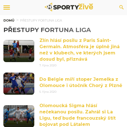
DOMŮ
PŘESTUPY FORTUNA LIGA
PŘESTUPY FORTUNA LIGA
Zlín hlásí posilu z Paris Saint-
Germain. Atmosféra je úplně jiná
než v klubech, ve kterých jsem
dosud byl, přiznává
7. října 2020
Do Belgie míří stoper Jemelka z
Olomouce i útočník Chorý z Plzně
5. října 2020
Olomoucká Sigma hlásí
nečekanou posilu. Zahrál si La
Ligu, teď bude francouzský štít
bojovat pod Látalem