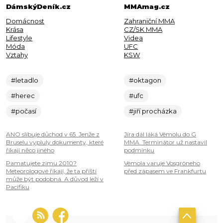
DámskýDeník.cz
MMAmag.cz
Domácnost
Zahraniční MMA
Krása
CZ/SK MMA
Lifestyle
Videa
Móda
UFC
Vztahy
KSW
#letadlo
#oktagon
#herec
#ufc
#počasí
#jiří procházka
ANO slibuje důchod v 65. Jenže z
Jíra dál láká Vémolu do G
Bruselu vypluly dokumenty, které
MMA. Terminátor už nastavil
říkají něco jiného
podmínku
Pamatujete zimu 2010?
Vémola varuje Vosgröneho
Meteorologové říkají, že ta příští
před zápasem ve Frankfurtu
může být podobná. A důvod leží v
Pacifiku