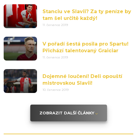
Stanciu ve Slavii? Za ty peníze by
tam šel určitě každý!
11. července 2019
V pořadí šestá posila pro Spartu!
Přichází talentovaný Graiciar
11. července 2019
Dojemné loučení! Deli opouští
mistrovskou Slavii!
10. července 2019
ZOBRAZIT DALŠÍ ČLÁNKY