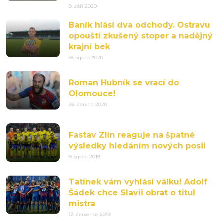
9. září 2020
Baník hlásí dva odchody. Ostravu
opouští zkušený stoper a nadějný
krajní bek
18. srpna 2020
Roman Hubník se vrací do
Olomouce!
26. června 2020
Fastav Zlín reaguje na špatné
výsledky hledáním nových posil
9. srpna 2019
Tatínek vám vyhlásí válku! Adolf
Šádek chce Slavii obrat o titul
mistra
12. července 2019