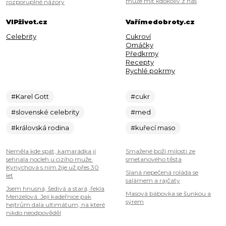
může mít kdokoliv z nás
rozporuplné názory
VIPživot.cz
Vařímedobroty.cz
Celebrity
Cukroví
Omáčky
Předkrmy
Recepty
Rychlé pokrmy
#Karel Gott
#cukr
#slovenské celebrity
#med
#královská rodina
#kuřecí maso
Neměla kde spát, kamarádka jí
Smažené boží milosti ze
sehnala nocleh u cizího muže.
smetanového těsta
Kynychová s ním žije už přes 30
Slaná nepečená roláda se
let
salámem a rajčaty
Jsem hnusná, šedivá a stará, řekla
Masová bábovka se šunkou a
Menzelová. Její kadeřnice pak
sýrem
hejtrům dala ultimátum, na které
nikdo neodpověděl