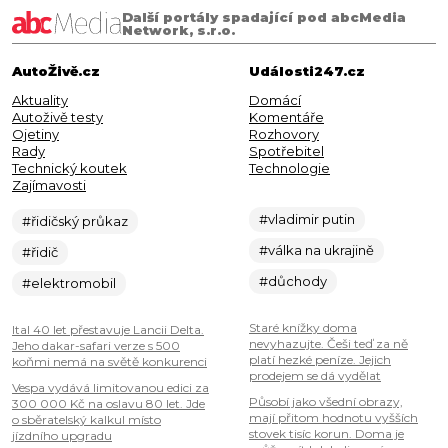
Další portály spadající pod abcMedia
Network, s.r.o.
AutoŽivě.cz
Události247.cz
Aktuality
Domácí
Autoživě testy
Komentáře
Ojetiny
Rozhovory
Rady
Spotřebitel
Technický koutek
Technologie
Zajímavosti
#vladimir putin
#řidičský průkaz
#válka na ukrajině
#řidič
#důchody
#elektromobil
Staré knížky doma
Ital 40 let přestavuje Lancii Delta.
nevyhazujte. Češi teď za ně
Jeho dakar-safari verze s 500
platí hezké peníze. Jejich
koňmi nemá na světě konkurenci
prodejem se dá vydělat
Vespa vydává limitovanou edici za
Působí jako všední obrazy,
300 000 Kč na oslavu 80 let. Jde
mají přitom hodnotu vyšších
o sběratelský kalkul místo
stovek tisíc korun. Doma je
jízdního upgradu