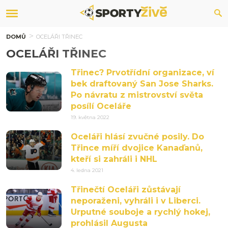
DOMŮ
OCELÁŘI TŘINEC
OCELÁŘI TŘINEC
Třinec? Prvotřídní organizace, ví
bek draftovaný San Jose Sharks.
Po návratu z mistrovství světa
posílí Oceláře
19. května 2022
Oceláři hlásí zvučné posily. Do
Třince míří dvojice Kanaďanů,
kteří si zahráli i NHL
4. ledna 2021
Třinečtí Oceláři zůstávají
neporaženi, vyhráli i v Liberci.
Urputné souboje a rychlý hokej,
prohlásil Augusta