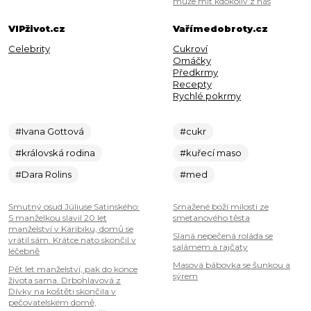
může mít kdokoliv z nás
VIPživot.cz
Vařímedobroty.cz
Celebrity
Cukroví
Omáčky
Předkrmy
Recepty
Rychlé pokrmy
#Ivana Gottová
#cukr
#královská rodina
#kuřecí maso
#Dara Rolins
#med
Smutný osud Júliuse Satinského:
Smažené boží milosti ze
S manželkou slavil 20 let
smetanového těsta
manželství v Karibiku, domů se
Slaná nepečená roláda se
vrátil sám. Krátce nato skončil v
salámem a rajčaty
léčebně
Masová bábovka se šunkou a
Pět let manželství, pak do konce
sýrem
života sama. Drbohlavová z
Dívky na koštěti skončila v
pečovatelském domě,