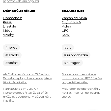
nepoznávala ani nejbližší
DámskýDeník.cz
MMAmag.cz
Domácnost
Zahraniční MMA
Krása
CZ/SK MMA
Lifestyle
Videa
Móda
UFC
Vztahy
KSW
#herec
#ufc
#letadlo
#jiří procházka
#počasí
#oktagon
ANO slibuje důchod v 65. Jenže z
Poppeck rychle dostane
Bruselu vypluly dokumenty, které
druhou šanci v UFC. Vrací se
říkají něco jiného
do polotěžké váhy
Pamatujete zimu 2010?
McGregor po operaci věří v
Meteorologové říkají, že ta příští
návrat. Inspirují ho legendy
může být podobná. A důvod leží v
sportu
Pacifiku