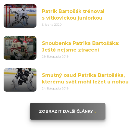
Patrik Bartošák trénoval
s vítkovickou juniorkou
3. ledna 2020
Snoubenka Patrika Bartošáka:
Ještě nejsme ztracení
29. listopadu 2019
Smutný osud Patrika Bartošáka,
kterému svět mohl ležet u nohou
24. listopadu 2019
ZOBRAZIT DALŠÍ ČLÁNKY