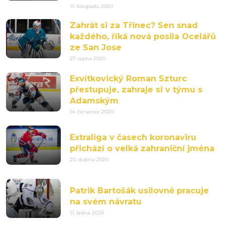
11. listopadu 2020
Zahrát si za Třinec? Sen snad
každého, říká nová posila Ocelářů
ze San Jose
27. srpna 2020
Exvítkovický Roman Szturc
přestupuje, zahraje si v týmu s
Adamským
14. července 2020
Extraliga v časech koronaviru
přichází o velká zahraniční jména
20. dubna 2020
Patrik Bartošák usilovně pracuje
na svém návratu
11. ledna 2020