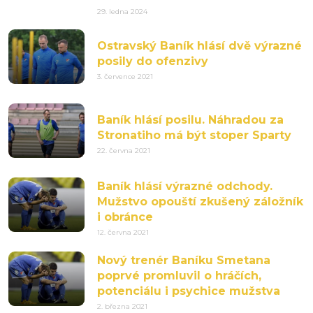
29. ledna 2024
Ostravský Baník hlásí dvě výrazné
posily do ofenzivy
3. července 2021
Baník hlásí posilu. Náhradou za
Stronatiho má být stoper Sparty
22. června 2021
Baník hlásí výrazné odchody.
Mužstvo opouští zkušený záložník
i obránce
12. června 2021
Nový trenér Baníku Smetana
poprvé promluvil o hráčích,
potenciálu i psychice mužstva
2. března 2021