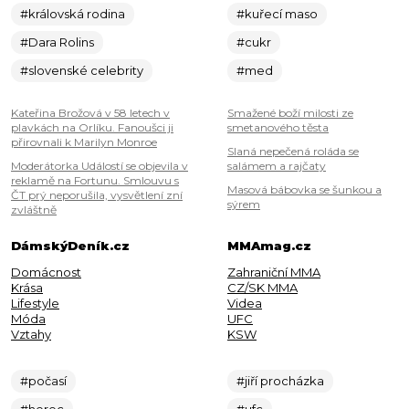
#královská rodina
#kuřecí maso
#Dara Rolins
#cukr
#slovenské celebrity
#med
Kateřina Brožová v 58 letech v
Smažené boží milosti ze
plavkách na Orlíku. Fanoušci ji
smetanového těsta
přirovnali k Marilyn Monroe
Slaná nepečená roláda se
Moderátorka Událostí se objevila v
salámem a rajčaty
reklamě na Fortunu. Smlouvu s
Masová bábovka se šunkou a
ČT prý neporušila, vysvětlení zní
sýrem
zvláštně
DámskýDeník.cz
MMAmag.cz
Domácnost
Zahraniční MMA
Krása
CZ/SK MMA
Lifestyle
Videa
Móda
UFC
Vztahy
KSW
#počasí
#jiří procházka