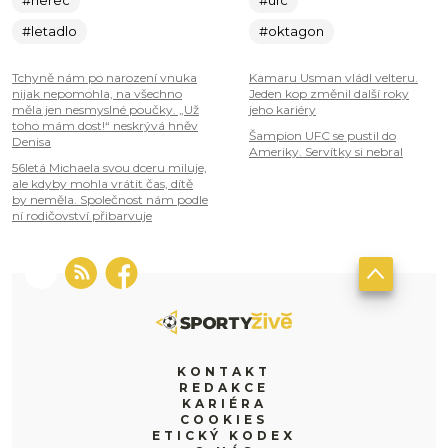
#herec
#ufc
#letadlo
#oktagon
Tchyně nám po narození vnuka
Kamaru Usman vládl velteru.
nijak nepomohla, na všechno
Jeden kop změnil další roky
měla jen nesmyslné poučky. „Už
jeho kariéry
toho mám dost!“ neskrývá hněv
Šampion UFC se pustil do
Denisa
Ameriky. Servítky si nebral
56letá Michaela svou dceru miluje,
ale kdyby mohla vrátit čas, dítě
by neměla. Společnost nám podle
ní rodičovství přibarvuje
KONTAKT
REDAKCE
KARIÉRA
COOKIES
ETICKÝ KODEX