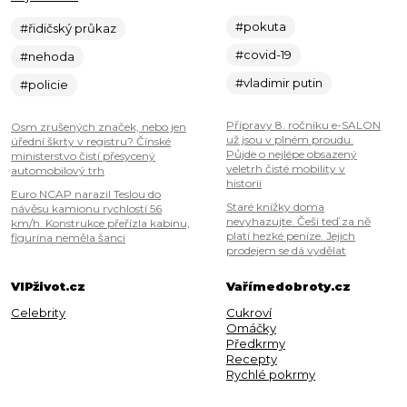
#pokuta
#řidičský průkaz
#covid-19
#nehoda
#vladimir putin
#policie
Přípravy 8. ročníku e-SALON
Osm zrušených značek, nebo jen
už jsou v plném proudu.
úřední škrty v registru? Čínské
Půjde o nejlépe obsazený
ministerstvo čistí přesycený
veletrh čisté mobility v
automobilový trh
historii
Euro NCAP narazil Teslou do
Staré knížky doma
návěsu kamionu rychlostí 56
nevyhazujte. Češi teď za ně
km/h. Konstrukce přeřízla kabinu,
platí hezké peníze. Jejich
figurína neměla šanci
prodejem se dá vydělat
VIPživot.cz
Vařímedobroty.cz
Celebrity
Cukroví
Omáčky
Předkrmy
Recepty
Rychlé pokrmy