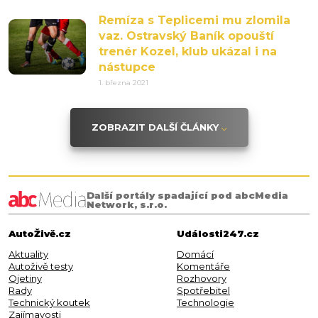
Remíza s Teplicemi mu zlomila
vaz. Ostravský Baník opouští
trenér Kozel, klub ukázal i na
nástupce
1. března 2021
ZOBRAZIT DALŠÍ ČLÁNKY
Další portály spadající pod abcMedia
Network, s.r.o.
AutoŽivě.cz
Události247.cz
Aktuality
Domácí
Autoživě testy
Komentáře
Ojetiny
Rozhovory
Rady
Spotřebitel
Technický koutek
Technologie
Zajímavosti