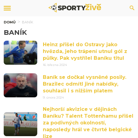
DOMŮ
BANÍK
BANÍK
Heinz přišel do Ostravy jako
hvězda, jeho trápení utnul gól z
půlky. Pak vystřílel Baníku titul
16. března 2024
Baník se dočkal vysněné posily.
Brazilec odmítl jiné nabídky,
souhlasil i s nižším platem
9. února 2024
Nejhorší akvizice v dějinách
Baníku? Talent Tottenhamu přišel
za podivných okolností,
naposledy hrál ve čtvrté belgické
lize