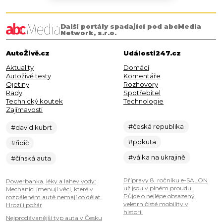
Další portály spadající pod abcMedia
Network, s.r.o.
AutoŽivě.cz
Události247.cz
Aktuality
Domácí
Autoživě testy
Komentáře
Ojetiny
Rozhovory
Rady
Spotřebitel
Technický koutek
Technologie
Zajímavosti
#česká republika
#david kubrt
#pokuta
#řidič
#válka na ukrajině
#čínská auta
Přípravy 8. ročníku e-SALON
Powerbanka, léky a lahev vody:
už jsou v plném proudu.
Mechanici jmenují věci, které v
Půjde o nejlépe obsazený
rozpáleném autě nemají co dělat.
veletrh čisté mobility v
Hrozí i požár
historii
Nejprodávanější typ auta v Česku