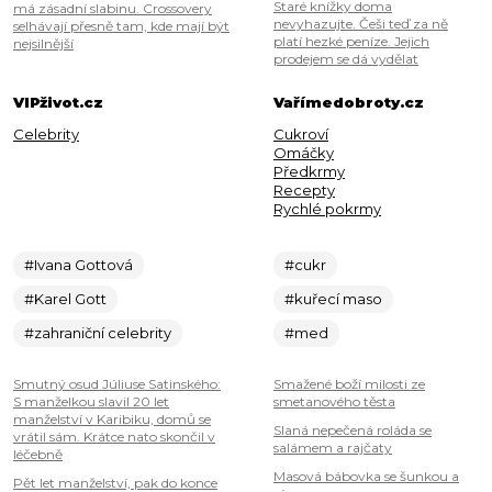
Staré knížky doma
má zásadní slabinu. Crossovery
nevyhazujte. Češi teď za ně
selhávají přesně tam, kde mají být
platí hezké peníze. Jejich
nejsilnější
prodejem se dá vydělat
VIPživot.cz
Vařímedobroty.cz
Celebrity
Cukroví
Omáčky
Předkrmy
Recepty
Rychlé pokrmy
#Ivana Gottová
#cukr
#Karel Gott
#kuřecí maso
#zahraniční celebrity
#med
Smutný osud Júliuse Satinského:
Smažené boží milosti ze
S manželkou slavil 20 let
smetanového těsta
manželství v Karibiku, domů se
Slaná nepečená roláda se
vrátil sám. Krátce nato skončil v
salámem a rajčaty
léčebně
Masová bábovka se šunkou a
Pět let manželství, pak do konce