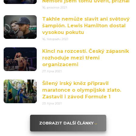
Nemohl jsem tomu uvěřit, přiznal
16. prosince 2021
Takhle nemůže slavit ani světový
šampión. Lewis Hamilton dostal
vysokou pokutu
16. listopadu 2021
Kincl na rozcestí. Český zápasník
rozhoduje mezi třemi
organizacemi
27. října 2021
Šílený irský kněz připravil
maratonce o olympijské zlato.
Zastavil i závod Formule 1
23. října 2021
ZOBRAZIT DALŠÍ ČLÁNKY