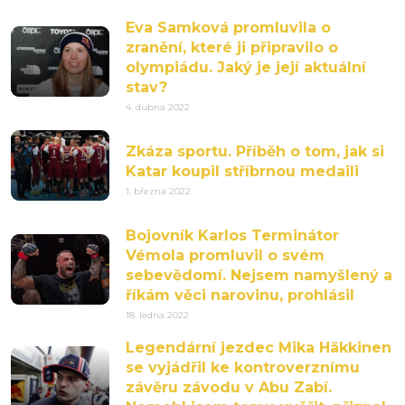
Eva Samková promluvila o
zranění, které ji připravilo o
olympiádu. Jaký je její aktuální
stav?
4. dubna 2022
Zkáza sportu. Příběh o tom, jak si
Katar koupil stříbrnou medaili
1. března 2022
Bojovník Karlos Terminátor
Vémola promluvil o svém
sebevědomí. Nejsem namyšlený a
říkám věci narovinu, prohlásil
18. ledna 2022
Legendární jezdec Mika Häkkinen
se vyjádřil ke kontroverznímu
závěru závodu v Abu Zabí.