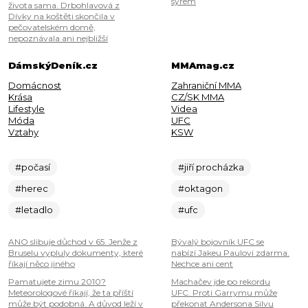
sýrem
života sama. Drbohlavová z
Dívky na koštěti skončila v
pečovatelském domě,
nepoznávala ani nejbližší
DámskýDeník.cz
MMAmag.cz
Domácnost
Zahraniční MMA
Krása
CZ/SK MMA
Lifestyle
Videa
Móda
UFC
Vztahy
KSW
#počasí
#jiří procházka
#herec
#oktagon
#letadlo
#ufc
ANO slibuje důchod v 65. Jenže z
Bývalý bojovník UFC se
Bruselu vypluly dokumenty, které
nabízí Jakeu Paulovi zdarma.
říkají něco jiného
Nechce ani cent
Pamatujete zimu 2010?
Machačev jde po rekordu
Meteorologové říkají, že ta příští
UFC. Proti Garrymu může
může být podobná. A důvod leží v
překonat Andersona Silvu