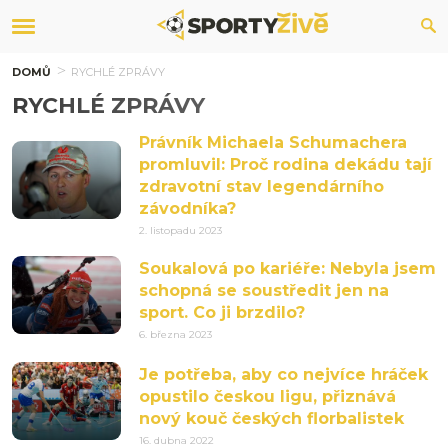
DOMŮ
RYCHLÉ ZPRÁVY
RYCHLÉ ZPRÁVY
Právník Michaela Schumachera
promluvil: Proč rodina dekádu tají
zdravotní stav legendárního
závodníka?
2. listopadu 2023
Soukalová po kariéře: Nebyla jsem
schopná se soustředit jen na
sport. Co ji brzdilo?
6. března 2023
Je potřeba, aby co nejvíce hráček
opustilo českou ligu, přiznává
nový kouč českých florbalistek
16. dubna 2022