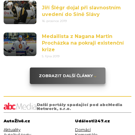
Jiří Šlégr dojal při slavnostním
uvedení do Síně Slávy
16. prosince 2019
Medailista z Nagana Martin
Procházka na pokraji existenční
krize
5. října 2019
ZOBRAZIT DALŠÍ ČLÁNKY
Další portály spadající pod abcMedia
Network, s.r.o.
AutoŽivě.cz
Události247.cz
Aktuality
Domácí
Autoživě testy
Komentáře