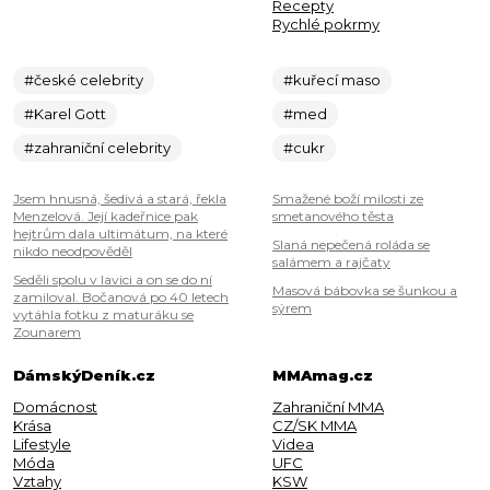
Recepty
Rychlé pokrmy
#české celebrity
#kuřecí maso
#Karel Gott
#med
#zahraniční celebrity
#cukr
Jsem hnusná, šedivá a stará, řekla
Smažené boží milosti ze
Menzelová. Její kadeřnice pak
smetanového těsta
hejtrům dala ultimátum, na které
Slaná nepečená roláda se
nikdo neodpověděl
salámem a rajčaty
Seděli spolu v lavici a on se do ní
Masová bábovka se šunkou a
zamiloval. Bočanová po 40 letech
sýrem
vytáhla fotku z maturáku se
Zounarem
DámskýDeník.cz
MMAmag.cz
Domácnost
Zahraniční MMA
Krása
CZ/SK MMA
Lifestyle
Videa
Móda
UFC
Vztahy
KSW