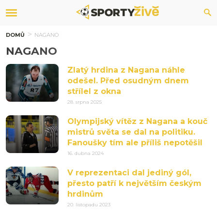
DOMŮ
NAGANO
NAGANO
Zlatý hrdina z Nagana náhle
odešel. Před osudným dnem
střílel z okna
28. srpna 2025
Olympijský vítěz z Nagana a kouč
mistrů světa se dal na politiku.
Fanoušky tím ale příliš nepotěšil
16. dubna 2024
V reprezentaci dal jediný gól,
přesto patří k největším českým
hrdinům
20. listopadu 2023