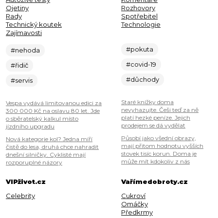
Ojetiny
Rozhovory
Rady
Spotřebitel
Technický koutek
Technologie
Zajímavosti
#pokuta
#nehoda
#covid-19
#řidič
#důchody
#servis
Staré knížky doma
Vespa vydává limitovanou edici za
nevyhazujte. Češi teď za ně
300 000 Kč na oslavu 80 let. Jde
platí hezké peníze. Jejich
o sběratelský kalkul místo
prodejem se dá vydělat
jízdního upgradu
Působí jako všední obrazy,
Nová kategorie kol? Jedna míří
mají přitom hodnotu vyšších
čistě do lesa, druhá chce nahradit
stovek tisíc korun. Doma je
dnešní silničky. Cyklisté mají
může mít kdokoliv z nás
rozporuplné názory
VIPživot.cz
Vařímedobroty.cz
Celebrity
Cukroví
Omáčky
Předkrmy