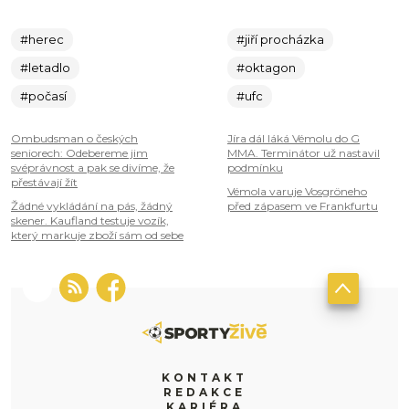
#herec
#jiří procházka
#letadlo
#oktagon
#počasí
#ufc
Ombudsman o českých
Jíra dál láká Vémolu do G
seniorech: Odebereme jim
MMA. Terminátor už nastavil
svéprávnost a pak se divíme, že
podmínku
přestávají žít
Vémola varuje Vosgröneho
Žádné vykládání na pás, žádný
před zápasem ve Frankfurtu
skener. Kaufland testuje vozík,
který markuje zboží sám od sebe
KONTAKT
REDAKCE
KARIÉRA