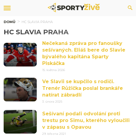
DOMŮ
HC SLAVIA PRAHA
HC SLAVIA PRAHA
Nečekaná zpráva pro fanoušky
sešívaných. Eliáš bere do Slavie
bývalého kapitána Sparty
Piskáčka
15. května 2026
Ve Slavii se kupčilo s rodiči.
Trenér Růžička poslal brankáře
natírat zábradlí
3. února 2025
Sešívaní podali odvolání proti
trestu pro Simu, kterého vyloučili
v zápasu s Opavou
29. března 2021