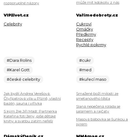
může mít kdokoliv z nás
rozporuplné názory
VIPživot.cz
Vařímedobroty.cz
Celebrity
Cukroví
Omáčky
Předkrmy
Recepty
Rychlé pokrmy
#Dara Rolins
#cukr
#Karel Gott
#med
#české celebrity
#kuřecí maso
Jak bydlí Andrea Verešová:
Smažené boží milosti ze
Čtyřpatrová vila u Plzně, vlastní
smetanového těsta
bazén, sauna i vířivka
Slaná nepečená roláda se
S kým žije Jiří Mádl: Partnerka
salámem a rajčaty
Kateřina fotí ženy, píše dětské
Masová bábovka se šunkou a
knihy a svatbu zatím neřeší
sýrem
DámskýDeník.cz
MMAmag.cz