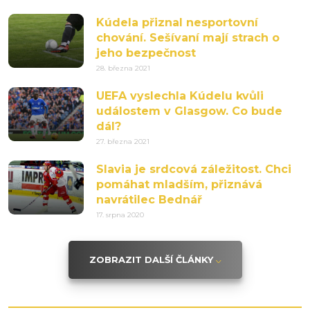
Kúdela přiznal nesportovní
chování. Sešívaní mají strach o
jeho bezpečnost
28. března 2021
UEFA vyslechla Kúdelu kvůli
událostem v Glasgow. Co bude
dál?
27. března 2021
Slavia je srdcová záležitost. Chci
pomáhat mladším, přiznává
navrátilec Bednář
17. srpna 2020
ZOBRAZIT DALŠÍ ČLÁNKY