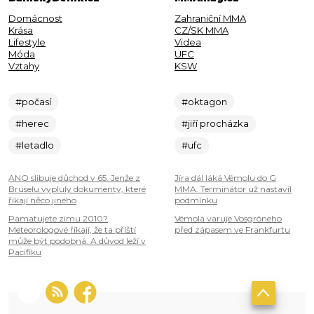
Domácnost
Zahraniční MMA
Krása
CZ/SK MMA
Lifestyle
Videa
Móda
UFC
Vztahy
KSW
#počasí
#oktagon
#herec
#jiří procházka
#letadlo
#ufc
ANO slibuje důchod v 65. Jenže z
Jíra dál láká Vémolu do G
Bruselu vypluly dokumenty, které
MMA. Terminátor už nastavil
říkají něco jiného
podmínku
Pamatujete zimu 2010?
Vémola varuje Vosgröneho
Meteorologové říkají, že ta příští
před zápasem ve Frankfurtu
může být podobná. A důvod leží v
Pacifiku