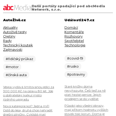
Další portály spadající pod abcMedia
Network, s.r.o.
AutoŽivě.cz
Události247.cz
Aktuality
Domácí
Autoživě testy
Komentáře
Ojetiny
Rozhovory
Rady
Spotřebitel
Technický koutek
Technologie
Zajímavosti
#covid-19
#řidičský průkaz
#rusko
#motor
#potraviny
#čínská auta
Staré knížky doma
Vespa vydává limitovanou edici za
nevyhazujte. Češi teď za ně
300 000 Kč na oslavu 80 let. Jde
platí hezké peníze. Jejich
o sběratelský kalkul místo
prodejem se dá vydělat
jízdního upgradu
Působí jako všední obrazy,
Nová kategorie kol? Jedna míří
mají přitom hodnotu vyšších
čistě do lesa, druhá chce nahradit
stovek tisíc korun. Doma je
dnešní silničky. Cyklisté mají