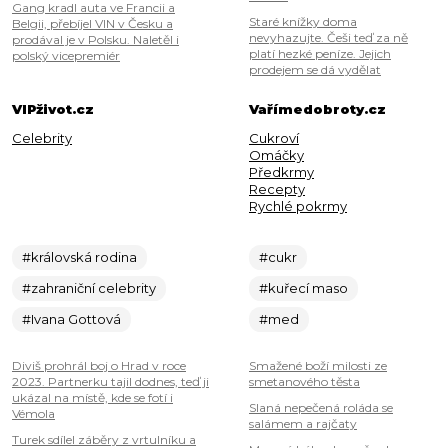
Gang kradl auta ve Francii a
Staré knížky doma
Belgii, přebíjel VIN v Česku a
nevyhazujte. Češi teď za ně
prodával je v Polsku. Naletěl i
platí hezké peníze. Jejich
polský vicepremiér
prodejem se dá vydělat
VIPživot.cz
Vařímedobroty.cz
Celebrity
Cukroví
Omáčky
Předkrmy
Recepty
Rychlé pokrmy
#královská rodina
#cukr
#zahraniční celebrity
#kuřecí maso
#Ivana Gottová
#med
Diviš prohrál boj o Hrad v roce
Smažené boží milosti ze
2023. Partnerku tajil dodnes, teď ji
smetanového těsta
ukázal na místě, kde se fotí i
Slaná nepečená roláda se
Vémola
salámem a rajčaty
Turek sdílel záběry z vrtulníku a