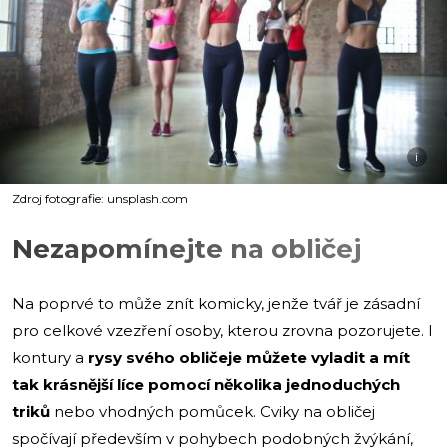
i
Zdroj fotografie: unsplash.com
Nezapomínejte na obličej
Na poprvé to může znít komicky, jenže tvář je zásadní
pro celkové vzezření osoby, kterou zrovna pozorujete. I
kontury a
rysy svého obličeje můžete vyladit a mít
tak krásnější líce pomocí několika jednoduchých
triků
nebo vhodných pomůcek. Cviky na obličej
spočívají především v pohybech podobných žvýkání,