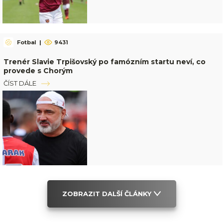
Fotbal
|
9431
Trenér Slavie Trpišovský po famózním startu neví, co
provede s Chorým
ČÍST DÁLE
ZOBRAZIT DALŠÍ ČLÁNKY