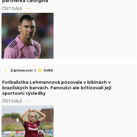
partnerka Georgina
ČÍST DÁLE
Zajímavosti
|
5486
Fotbalistka Lehmannová pózovala v bikinách v
brazilských barvách. Fanoušci ale kritizovali její
sportovní výsledky
ČÍST DÁLE