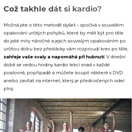
Což takhle dát si kardio?
Možná jste o této metodě slyšeli – spočívá v souvislém
opakování určitých pohybů, které by měli být pro těle
do jisté míry náročné a jejich souvislým opakováním po
určitou dobu bez přestávky vám rozproudí krev po těle,
zahřeje vaše svaly a napomáhá při hubnutí
. V dnešní
době se vedou hodiny kardio lekcí snad v každé
posilovně, popřípadě si můžete koupit některé s DVD
anebo zavítat na internet, který je předcvičených videí
plný.