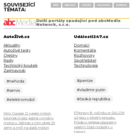
SOUVISEJÍCÍ
BĚH
BŘICHO
CHŮZE
JOGGING
KARDIO
TÉMATA:
Další portály spadající pod abcMedia
Network, s.r.o.
AutoŽivě.cz
Události247.cz
Aktuality
Domácí
Autoživě testy
Komentáře
Ojetiny
Rozhovory
Rady
Spotřebitel
Technický koutek
Technologie
Zajímavosti
#peníze
#nehoda
#vladimir putin
#servis
#česká republika
#elektromobil
Přípravy 8. ročníku e-SALON
Mini Cooper D najelo milion
už jsou v plném proudu.
kilometrů bez jediné výměny
Půjde o nejlépe obsazený
motoru. Němec s ním objel 25
veletrh čisté mobility v
zemí a míří na další milion
historii