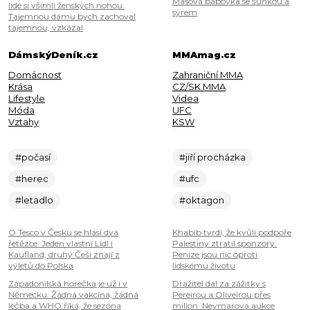
Masová bábovka se šunkou a
lidé si všimli ženských nohou.
sýrem
Tajemnou dámu bych zachoval
tajemnou, vzkázal
DámskýDeník.cz
MMAmag.cz
Domácnost
Zahraniční MMA
Krása
CZ/SK MMA
Lifestyle
Videa
Móda
UFC
Vztahy
KSW
#počasí
#jiří procházka
#herec
#ufc
#letadlo
#oktagon
O Tesco v Česku se hlásí dva
Khabib tvrdí, že kvůli podpoře
řetězce. Jeden vlastní Lidl i
Palestiny ztratil sponzory.
Kaufland, druhý Češi znají z
Peníze jsou nic oproti
výletů do Polska
lidskému životu
Západonilská horečka je už i v
Dražitel dal za zážitky s
Německu. Žádná vakcína, žádná
Pereirou a Oliveirou přes
léčba a WHO říká, že sezóna
milion. Neymarova aukce