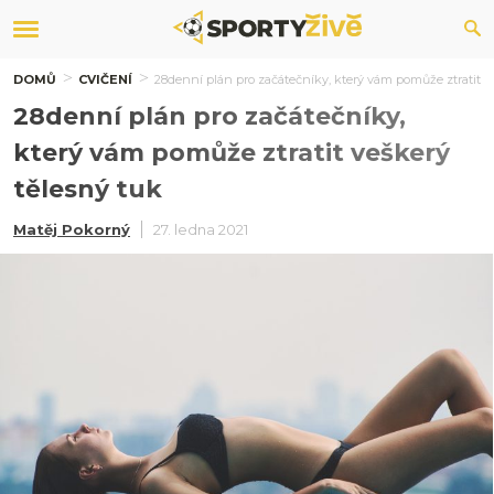
DOMŮ
CVIČENÍ
28denní plán pro začátečníky, který vám pomůže ztratit v
28denní plán pro začátečníky,
který vám pomůže ztratit veškerý
tělesný tuk
Matěj Pokorný
27. ledna 2021