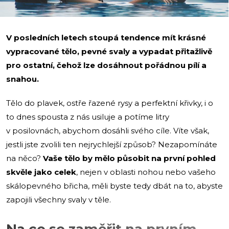
V posledních letech stoupá tendence mít krásné
vypracované tělo, pevné svaly a vypadat přitažlivě
pro ostatní, čehož lze dosáhnout pořádnou pílí a
snahou.
Tělo do plavek, ostře řazené rysy a perfektní křivky, i o
to dnes spousta z nás usiluje a potíme litry
v posilovnách, abychom dosáhli svého cíle. Víte však,
jestli jste zvolili ten nejrychlejší způsob? Nezapomínáte
na něco?
Vaše tělo by mělo působit na první pohled
skvěle jako celek
, nejen v oblasti nohou nebo vašeho
skálopevného břicha, měli byste tedy dbát na to, abyste
zapojili všechny svaly v těle.
Na co se zaměřit na prvním