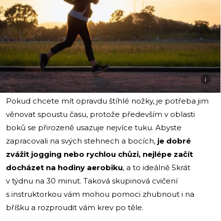
i
Pokud chcete mít opravdu štíhlé nožky, je potřeba jim
věnovat spoustu času, protože především v oblasti
boků se přirozeně usazuje nejvíce tuku. Abyste
zapracovali na svých stehnech a bocích,
je dobré
zvážit jogging nebo rychlou chůzi, nejlépe začít
docházet na hodiny aerobiku
, a to ideálně 5krát
v týdnu na 30 minut. Taková skupinová cvičení
s instruktorkou vám mohou pomoci zhubnout i na
bříšku a rozproudit vám krev po těle.