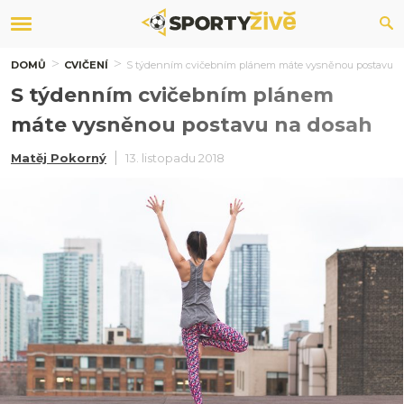
DOMŮ
CVIČENÍ
S týdenním cvičebním plánem máte vysněnou postavu n
S týdenním cvičebním plánem
máte vysněnou postavu na dosah
Matěj Pokorný
13. listopadu 2018