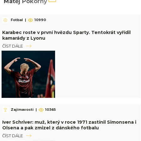
Matěj Pokorný
Fotbal
|
10990
Karabec roste v první hvězdu Sparty. Tentokrát vyřídil
kamarády z Lyonu
ČÍST DÁLE
Zajímavosti
|
10365
Iver Schriver: muž, který v roce 1971 zastínil Simonsena i
Olsena a pak zmizel z dánského fotbalu
ČÍST DÁLE