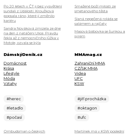
Po 20 letech v ČT ji bez vysvětlení
Smažené boží milosti ze
sundali z Událostí. Kroužková
smetanového těsta
popsala ráno, které jí změnilo
Slaná nepečená roláda se
kariéru
salámem a rajčaty
Sandra Nováková zmizela ze dne
Masová bábovka se šunkou a
na den z natáčení Ulice. Pravdu
sýrem
řekla až z nemocničního lůžka v
Motole, ozvala se kýla
DámskýDeník.cz
MMAmag.cz
Domácnost
Zahraniční MMA
Krása
CZ/SK MMA
Lifestyle
Videa
Móda
UFC
Vztahy
KSW
#herec
#jiří procházka
#letadlo
#oktagon
#počasí
#ufc
Ombudsman o českých
Martínek má v KSW poslední