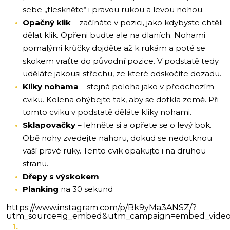
sebe „tleskněte“ i pravou rukou a levou nohou.
Opačný klik
– začínáte v pozici, jako kdybyste chtěli
dělat klik. Opřeni buďte ale na dlaních. Nohami
pomalými krůčky dojděte až k rukám a poté se
skokem vraťte do původní pozice. V podstatě tedy
uděláte jakousi střechu, ze které odskočíte dozadu.
Kliky nohama
– stejná poloha jako v předchozím
cviku. Kolena ohýbejte tak, aby se dotkla země. Při
tomto cviku v podstatě děláte kliky nohami.
Sklapovačky
– lehněte si a opřete se o levý bok.
Obě nohy zvedejte nahoru, dokud se nedotknou
vaší pravé ruky. Tento cvik opakujte i na druhou
stranu.
Dřepy s výskokem
Planking
na 30 sekund
https://www.instagram.com/p/Bk9yMa3ANSZ/?
utm_source=ig_embed&utm_campaign=embed_video