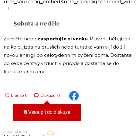
utm_source=ig_embed&utm_campaign=embed_video
Sobota a neděle
Zacvičte nebo
zasportujte si venku
. Plavání, běh, jízda
na kole, jízda na bruslích nebo turistika vám vlijí do žil
novou energii po celotýdenním cvičení doma. Dostaňte
do sebe čerstvý vzduch v přírodě a dostaňte se do
kondice přirozeně.
Diskuze
0
Vstoupit do diskuze
Autor článku