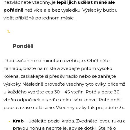
nezvládnete všechny, je
lepší jich udělat méně ale
pořádně
než více ale bez výsledku. Výsledky budou
vidět přibližně po jednom měsíci.
Pondělí
Před cvičením se minutku rozehřejte. Oběhněte
zahradu, běžte na místě a zvedejte přitom vysoko
kolena, zaskákejte si přes švihadlo nebo se zahřejte
výskoky. Následně proveďte všechny tyto cviky, přičemž
u každého vydržte cca 30 – 45 vteřin. Poté si dejte 30
vteřin odpočinek a sjeďte celou sérii znovu. Poté opět
pauza a zase celá série. Všechny cviky tak projedete 3x.
Krab
– udělejte pozici kraba. Zvedněte levou ruku a
pravou nohu a nechte je, aby se dotkli. Stejně o