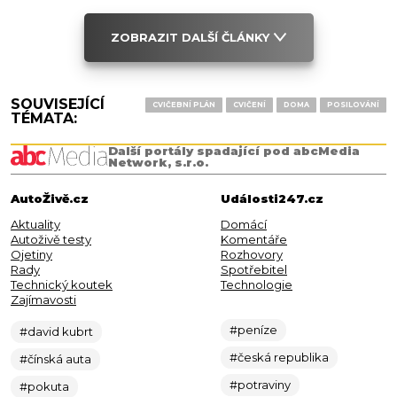
ZOBRAZIT DALŠÍ ČLÁNKY
SOUVISEJÍCÍ
CVIČEBNÍ PLÁN
CVIČENÍ
DOMA
POSILOVÁNÍ
TÉMATA:
Další portály spadající pod abcMedia
Network, s.r.o.
AutoŽivě.cz
Události247.cz
Aktuality
Domácí
Autoživě testy
Komentáře
Ojetiny
Rozhovory
Rady
Spotřebitel
Technický koutek
Technologie
Zajímavosti
#peníze
#david kubrt
#česká republika
#čínská auta
#potraviny
#pokuta