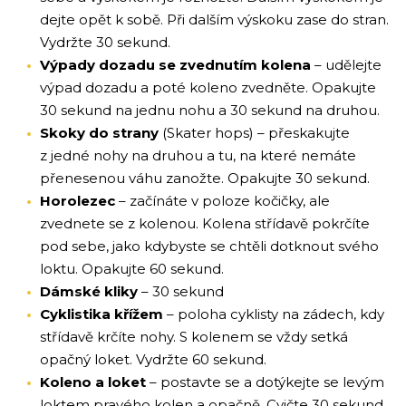
dejte opět k sobě. Při dalším výskoku zase do stran.
Vydržte 30 sekund.
Výpady dozadu se zvednutím kolena
– udělejte
výpad dozadu a poté koleno zvedněte. Opakujte
30 sekund na jednu nohu a 30 sekund na druhou.
Skoky do strany
(Skater hops) – přeskakujte
z jedné nohy na druhou a tu, na které nemáte
přenesenou váhu zanožte. Opakujte 30 sekund.
Horolezec
– začínáte v poloze kočičky, ale
zvednete se z kolenou. Kolena střídavě pokrčíte
pod sebe, jako kdybyste se chtěli dotknout svého
loktu. Opakujte 60 sekund.
Dámské kliky
– 30 sekund
Cyklistika křížem
– poloha cyklisty na zádech, kdy
střídavě krčíte nohy. S kolenem se vždy setká
opačný loket. Vydržte 60 sekund.
Koleno a loket
– postavte se a dotýkejte se levým
loktem pravého kolen a opačně. Cvičte 30 sekund.