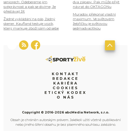
seniorech: Odebereme jim
dva zápasy. Pak může přijít
svéprávnost a pak se divíme, že
návrat do OKTAGONu
přestávají žít
Muradov překonal vlastní
Žádné vykládání na pás, žádný
maximum. Ve světovém
skener. Kaufland testuje vozík,
žebříčku je světovou
který markuje zboží sám od sebe
sedmadvacítkou
KONTAKT
REDAKCE
KARIÉRA
COOKIES
ETICKÝ KODEX
O NÁS
Copyright © 2016-2026 abcMedia Network, s.r.o.
Obsah je chráněn autorským právem. Jakékoli užití včetně publikování
nebo jiného šíření obsahu je bez písemného souhlasu zakázáno.