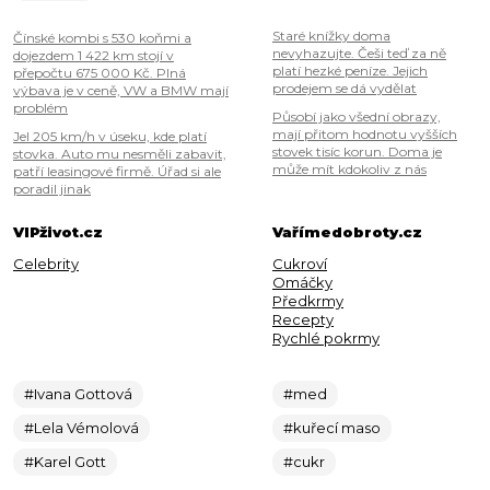
Staré knížky doma
Čínské kombi s 530 koňmi a
nevyhazujte. Češi teď za ně
dojezdem 1 422 km stojí v
platí hezké peníze. Jejich
přepočtu 675 000 Kč. Plná
prodejem se dá vydělat
výbava je v ceně, VW a BMW mají
problém
Působí jako všední obrazy,
mají přitom hodnotu vyšších
Jel 205 km/h v úseku, kde platí
stovek tisíc korun. Doma je
stovka. Auto mu nesměli zabavit,
může mít kdokoliv z nás
patří leasingové firmě. Úřad si ale
poradil jinak
VIPživot.cz
Vařímedobroty.cz
Celebrity
Cukroví
Omáčky
Předkrmy
Recepty
Rychlé pokrmy
#Ivana Gottová
#med
#Lela Vémolová
#kuřecí maso
#Karel Gott
#cukr