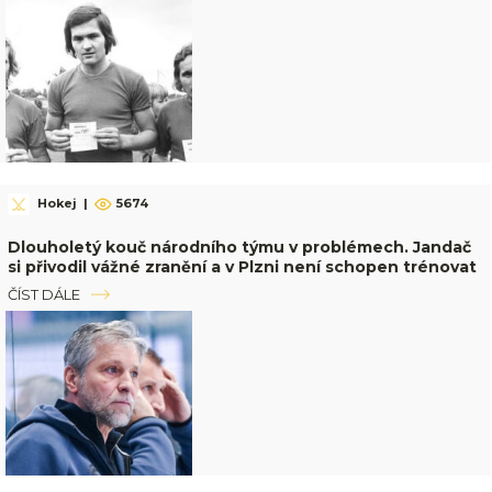
Hokej
|
5674
Dlouholetý kouč národního týmu v problémech. Jandač
si přivodil vážné zranění a v Plzni není schopen trénovat
ČÍST DÁLE