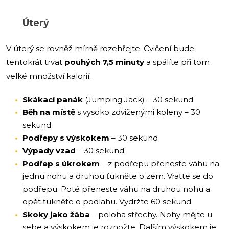
Úterý
V úterý se rovněž mírně rozehřejte. Cvičení bude
tentokrát trvat
pouhých 7,5 minuty
a spálíte při tom
velké množství kalorií.
Skákací panák
(Jumping Jack) – 30 sekund
Běh na místě
s vysoko zdviženými koleny – 30
sekund
Podřepy s výskokem
– 30 sekund
Výpady vzad
– 30 sekund
Podřep s úkrokem
– z podřepu přeneste váhu na
jednu nohu a druhou ťukněte o zem. Vraťte se do
podřepu. Poté přeneste váhu na druhou nohu a
opět ťukněte o podlahu. Vydržte 60 sekund.
Skoky jako žába
– poloha střechy. Nohy mějte u
sebe a výskokem je roznožte. Dalším výskokem je