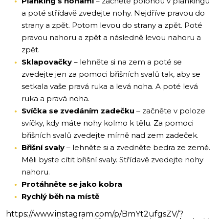
Planking s nohami
– začněte polohou v plankingu
a poté střídavě zvedejte nohy. Nejdříve pravou do
strany a zpět. Potom levou do strany a zpět. Poté
pravou nahoru a zpět a následně levou nahoru a
zpět.
Sklapovačky
– lehněte si na zem a poté se
zvedejte jen za pomoci břišních svalů tak, aby se
setkala vaše pravá ruka a levá noha. A poté levá
ruka a pravá noha.
Svíčka se zvedáním zadečku
– začněte v poloze
svíčky, kdy máte nohy kolmo k tělu. Za pomoci
břišních svalů zvedejte mírně nad zem zadeček.
Břišní svaly
– lehněte si a zvedněte bedra ze země.
Měli byste cítit břišní svaly. Střídavě zvedejte nohy
nahoru.
Protáhněte se jako kobra
Rychlý běh na místě
https://www.instagram.com/p/BmYt2ufgsZV/?