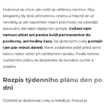
Hubnout se chce, ale cvičit se většinou nechce. Aby
kilogramy šly dolů přirozenou cestou a hlavně se už
nevrátily, je ale zapotřebí nejen přechodu na zdravější
stavování, ale také nějaký ten pohyb.
Cvičení vám
nemusí užírat ani peníze kvůli permanentce do
posilovny, ani hodiny času
. Se správnými cviky
postačí
i jen pár minut denně
, které zvládnete ještě před ranní
kávou nebo večer při oblíbeném seriálu. Podle tohoto
cvičebního plánu se dostanete do kondice rychle a
snadno.
Rozpis týdenního plánu den po
dni
Důležité je dodržovat cviky a nešidit je. Pokud je