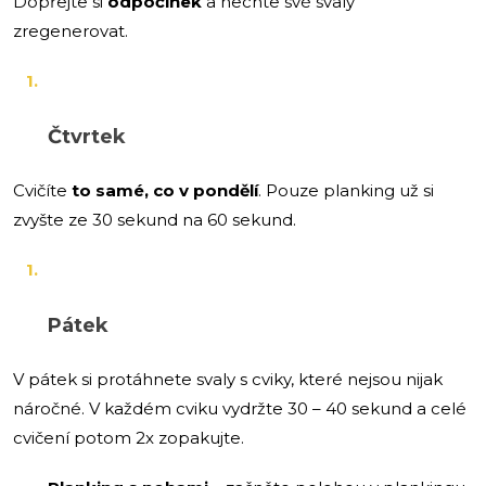
Dopřejte si
odpočinek
a nechte své svaly
zregenerovat.
Čtvrtek
Cvičíte
to samé, co v pondělí
. Pouze planking už si
zvyšte ze 30 sekund na 60 sekund.
Pátek
V pátek si protáhnete svaly s cviky, které nejsou nijak
náročné. V každém cviku vydržte 30 – 40 sekund a celé
cvičení potom 2x zopakujte.