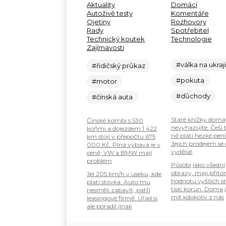
Aktuality
Domácí
Autoživě testy
Komentáře
Ojetiny
Rozhovory
Rady
Spotřebitel
Technický koutek
Technologie
Zajímavosti
#válka na ukraj
#řidičský průkaz
#pokuta
#motor
#důchody
#čínská auta
Staré knížky doma
Čínské kombi s 530
nevyhazujte. Češi 
koňmi a dojezdem 1 422
ně platí hezké pení
km stojí v přepočtu 675
Jejich prodejem se
000 Kč. Plná výbava je v
vydělat
ceně, VW a BMW mají
problém
Působí jako všední
obrazy, mají přit
Jel 205 km/h v úseku, kde
hodnotu vyšších s
platí stovka. Auto mu
tisíc korun. Doma 
nesměli zabavit, patří
mít kdokoliv z nás
leasingové firmě. Úřad si
ale poradil jinak