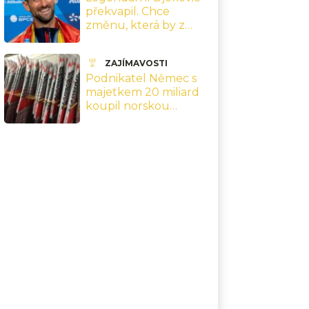
překvapil. Chce
změnu, která by z
tenisu udělala úplně
jiný sport
ZAJÍMAVOSTI
Podnikatel Němec s
majetkem 20 miliard
koupil norskou
značku běžek
Madshus. Část výroby
přesune na Vysočinu