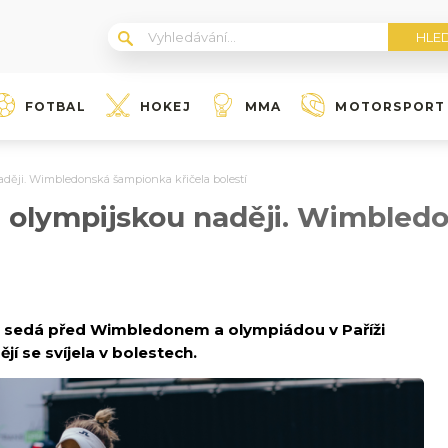
FOTBAL
HOKEJ
MMA
MOTORSPORT
aději. Wimbledonská šampionka křičela bolestí
u olympijskou naději. Wimble
ty sedá před Wimbledonem a olympiádou v Paříži
jí se svíjela v bolestech.