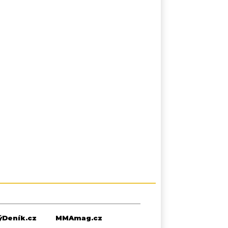
Deník.cz
MMAmag.cz