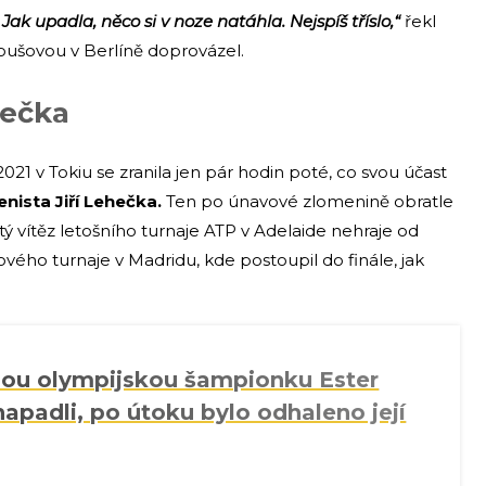
„Jak upadla, něco si v noze natáhla. Nejspíš tříslo,“
řekl
roušovou v Berlíně doprovázel.
hečka
021 v Tokiu se zranila jen pár hodin poté, co svou účast
enista Jiří Lehečka.
Ten po únavové zlomenině obratle
ý vítěz letošního turnaje ATP v Adelaide nehraje od
vého turnaje v Madridu, kde postoupil do finále, jak
ou olympijskou šampionku Ester
apadli, po útoku bylo odhaleno její