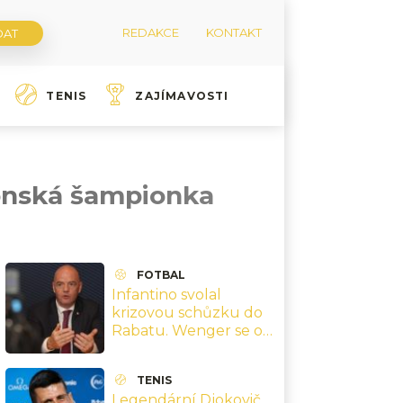
REDAKCE
KONTAKT
TENIS
ZAJÍMAVOSTI
donská šampionka
FOTBAL
Infantino svolal
krizovou schůzku do
Rabatu. Wenger se od
něj distancoval,
generální sekretář
TENIS
FIFA hovoří o hanbě
Legendární Djokovič