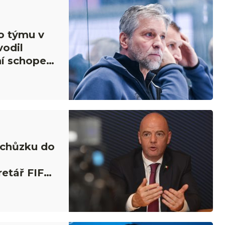
o týmu v
vodil
ní schopen
 schůzku do
retář FIFA