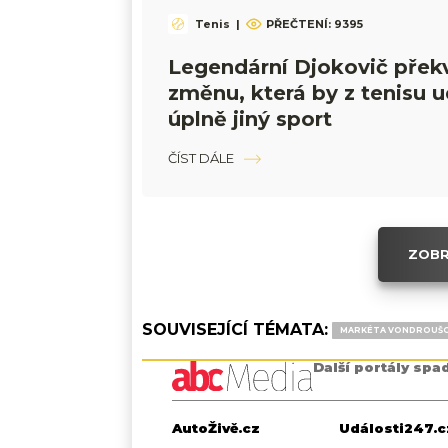
Tenis
|
PŘEČTENÍ:
9395
Legendární Djokovič překv
změnu, která by z tenisu u
úplně jiný sport
ČÍST DÁLE
ZOBR
SOUVISEJÍCÍ TÉMATA:
MARKÉTA VONDROUŠ
Další portály spa
AutoŽivě.cz
Události247.c