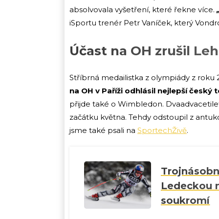
absolvovala vyšetření, které řekne více.
iSportu trenér Petr Vaníček, který Vond
Účast na OH zrušil Le
Stříbrná medailistka z olympiády z roku 2
na OH v Paříži odhlásil nejlepší český t
přijde také o Wimbledon. Dvaadvacetilet
začátku května. Tehdy odstoupil z antuko
jsme také psali na
SportechŽivě
.
Trojnásobn
Ledeckou n
soukromí