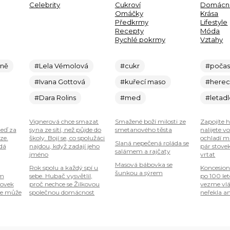
Celebrity
Cukroví
Domácn
Omáčky
Krása
Předkrmy
Lifestyle
Recepty
Móda
Rychlé pokrmy
Vztahy
ině
#Lela Vémolová
#cukr
#počas
#Ivana Gottová
#kuřecí maso
#here
#Dara Rolins
#med
#letad
Vignerová chce smazat
Smažené boží milosti ze
Zapojíte 
teď za
syna ze sítí, než půjde do
smetanového těsta
nalijete v
ze.
školy. Bojí se, co spolužáci
ochladí mí
Slaná nepečená roláda se
 dá
najdou, když zadají jeho
pár stove
salámem a rajčaty
jméno
vrtat
Masová bábovka se
Rok spolu a každý spí u
Koncesion
šunkou a sýrem
om
sebe. Hubač vysvětlil,
po 100 le
tovek
proč nechce se Žilkovou
vezme vlá
je může
společnou domácnost
neřekla an