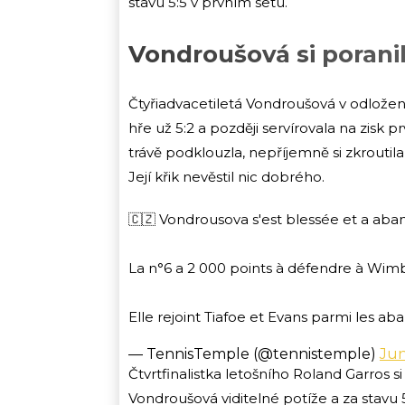
stavu 5:5 v prvním setu.
Vondroušová si porani
Čtyřiadvacetiletá Vondroušová v odložen
hře už 5:2 a později servírovala na zisk pr
trávě podklouzla, nepříjemně si zkroutila
Její křik nevěstil nic dobrého.
🇨🇿 Vondrousova s'est blessée et a aba
La n°6 a 2 000 points à défendre à Wimbl
Elle rejoint Tiafoe et Evans parmi les a
— TennisTemple (@tennistemple)
Jun
Čtvrtfinalistka letošního Roland Garros s
Vondroušová viditelné potíže a za stavu 5