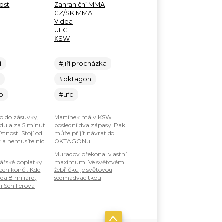
ost
Zahraniční MMA
CZ/SK MMA
Videa
UFC
KSW
í
#jiří procházka
c
#oktagon
lo
#ufc
ho do zásuvky,
Martínek má v KSW
odu a za 5 minut
poslední dva zápasy. Pak
stnost. Stojí od
může přijít návrat do
k a nemusíte nic
OKTAGONu
Muradov překonal vlastní
ářské poplatky
maximum. Ve světovém
tech končí. Kde
žebříčku je světovou
da 8 miliard,
sedmadvacítkou
i Schillerová