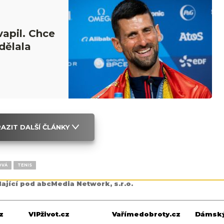
apil. Chce
dělala
AZIT DALŠÍ ČLÁNKY
OVÁ
TENIS
dající pod abcMedia Network, s.r.o.
z
VIPživot.cz
Vařímedobroty.cz
Dámský