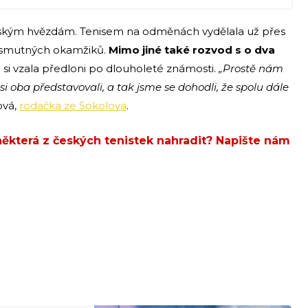
eským hvězdám. Tenisem na odměnách vydělala už přes
ik smutných okamžiků.
Mimo jiné také rozvod s o dva
ž si vzala předloni po dlouholeté známosti.
„Prostě nám
si oba představovali, a tak jsme se dohodli, že spolu dále
ová,
rodačka ze Sokolova
.
která z českých tenistek nahradit? Napište nám