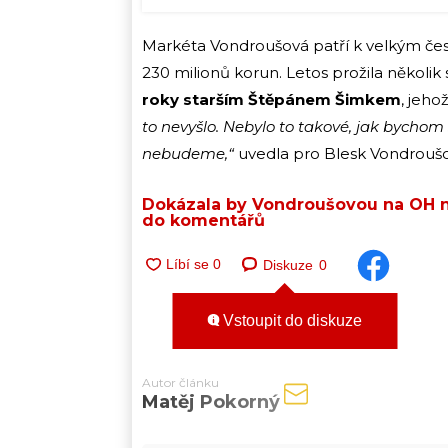
Markéta Vondroušová patří k velkým č
230 milionů korun. Letos prožila někol
roky starším Štěpánem Šimkem
, jeho
to nevyšlo. Nebylo to takové, jak bychom 
nebudeme,“
uvedla pro Blesk Vondrouš
Dokázala by Vondroušovou na OH ně
do komentářů
Diskuze
0
Vstoupit do diskuze
Autor článku
Matěj Pokorný