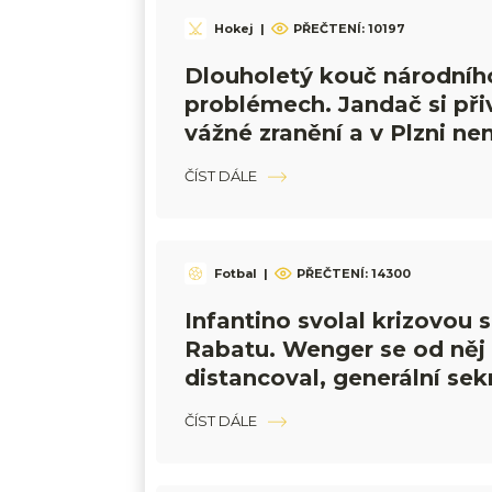
Hokej
|
PŘEČTENÍ:
10197
Dlouholetý kouč národníh
problémech. Jandač si při
vážné zranění a v Plzni ne
trénovat
ČÍST DÁLE
Fotbal
|
PŘEČTENÍ:
14300
Infantino svolal krizovou
Rabatu. Wenger se od něj
distancoval, generální sek
hovoří o hanbě
ČÍST DÁLE