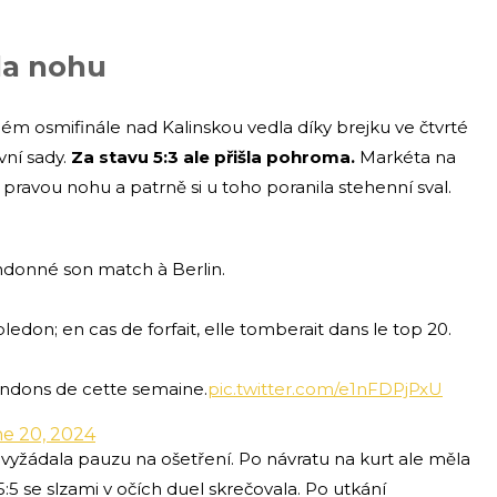
la nohu
ém osmifinále nad Kalinskou vedla díky brejku ve čtvrté
vní sady.
Za stavu 5:3 ale přišla pohroma.
Markéta na
 pravou nohu a patrně si u toho poranila stehenní sval.
ndonné son match à Berlin.
edon; en cas de forfait, elle tomberait dans le top 20.
bandons de cette semaine.
pic.twitter.com/e1nFDPjPxU
e 20, 2024
i vyžádala pauzu na ošetření. Po návratu na kurt ale měla
:5 se slzami v očích duel skrečovala. Po utkání