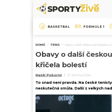
BASKETBAL
FORMULE 1
DOMŮ
TENIS
Obavy o další českou olympijskou n
Obavy o další česko
křičela bolestí
Matěj Pokorný
21. června 2024
To snad není pravda. Na české tenis
neskutečná smůla. Další z velkých nadě