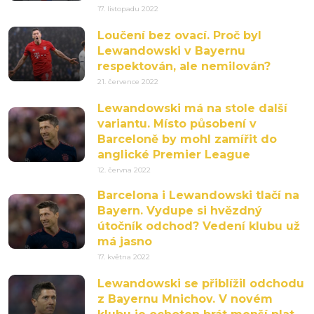
17. listopadu 2022
Loučení bez ovací. Proč byl
Lewandowski v Bayernu
respektován, ale nemilován?
21. července 2022
Lewandowski má na stole další
variantu. Místo působení v
Barceloně by mohl zamířit do
anglické Premier League
12. června 2022
Barcelona i Lewandowski tlačí na
Bayern. Vydupe si hvězdný
útočník odchod? Vedení klubu už
má jasno
17. května 2022
Lewandowski se přiblížil odchodu
z Bayernu Mnichov. V novém