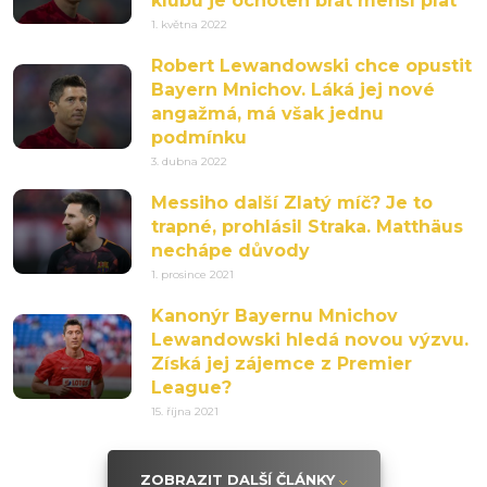
klubu je ochoten brát menší plat
1. května 2022
Robert Lewandowski chce opustit
Bayern Mnichov. Láká jej nové
angažmá, má však jednu
podmínku
3. dubna 2022
Messiho další Zlatý míč? Je to
trapné, prohlásil Straka. Matthäus
nechápe důvody
1. prosince 2021
Kanonýr Bayernu Mnichov
Lewandowski hledá novou výzvu.
Získá jej zájemce z Premier
League?
15. října 2021
ZOBRAZIT DALŠÍ ČLÁNKY