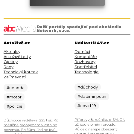
Další portály spadající pod abcMedia
Network, s.r.o.
AutoŽivě.cz
Události247.cz
Aktuality
Domácí
Autoživě testy
Komentáře
Ojetiny
Rozhovory
Rady
Spotřebitel
Technický koutek
Technologie
Zajímavosti
#důchody
#nehoda
#vladimir putin
#motor
#covid-19
#policie
Přípravy 8. ročníku e-SALON
Důchodce vydělával 225 tisíc Kč
už jsou v plném proudu.
měsíčně pronájmem vlastního
Půjde o nejlépe obsazený
pozemku řidičům. Teď ho kvůli
veletrh čisté mobility v