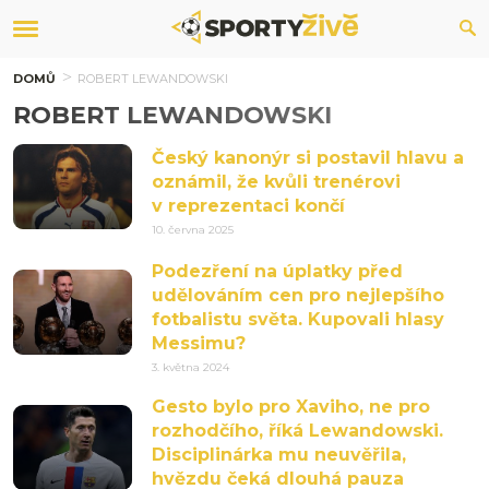
DOMŮ
ROBERT LEWANDOWSKI
ROBERT LEWANDOWSKI
Český kanonýr si postavil hlavu a
oznámil, že kvůli trenérovi
v reprezentaci končí
10. června 2025
Podezření na úplatky před
udělováním cen pro nejlepšího
fotbalistu světa. Kupovali hlasy
Messimu?
3. května 2024
Gesto bylo pro Xaviho, ne pro
rozhodčího, říká Lewandowski.
Disciplinárka mu neuvěřila,
hvězdu čeká dlouhá pauza