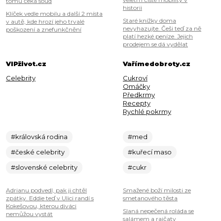
tomu čeká soud
historii
Klíček vedle mobilu a další 2 místa
Staré knížky doma
v autě, kde hrozí jeho trvalé
nevyhazujte. Češi teď za ně
poškození a znefunkčnění
platí hezké peníze. Jejich
prodejem se dá vydělat
VIPživot.cz
Vařímedobroty.cz
Celebrity
Cukroví
Omáčky
Předkrmy
Recepty
Rychlé pokrmy
#královská rodina
#med
#české celebrity
#kuřecí maso
#slovenské celebrity
#cukr
Adrianu podvedl, pak ji chtěl
Smažené boží milosti ze
zpátky. Eddie teď v Ulici randí s
smetanového těsta
Kokešovou, kterou diváci
Slaná nepečená roláda se
nemůžou vystát
salámem a rajčaty