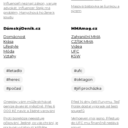
Influenceři neznají zákon, varuje
Masová bábovka se šunkou a
advokát. Influencer Stejk má
sýrem
problém, Hanychová ho žene k
soudu
DámskýDeník.cz
MMAmag.cz
Domácnost
Zahraniční MMA
Krása
CZ/SK MMA
Lifestyle
Videa
Móda
UFC
Vztahy
KSW
#letadlo
#ufc
#herec
#oktagon
#počasí
#jiří procházka
Oneplay vám může strhávat
Před 14 dny čelil Furymu. Teď
peníze dvakrát měsíčně. Přes 6
Polák dostal výprask od šesti
000 Kč navíc a žádné varování
soupeřů
Proti borelióze neexistuje
Verhoeven má jasno. Přestup
očkování. Jediné, co vás chrání, je
do UFC mu finančně nedává
správné vytáhnutí klíštěte.
smysl