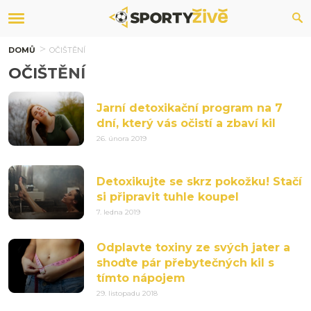
DOMŮ
OČIŠTĚNÍ
OČIŠTĚNÍ
Jarní detoxikační program na 7
dní, který vás očistí a zbaví kil
26. února 2019
Detoxikujte se skrz pokožku! Stačí
si připravit tuhle koupel
7. ledna 2019
Odplavte toxiny ze svých jater a
shoďte pár přebytečných kil s
tímto nápojem
29. listopadu 2018