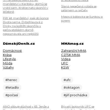
manželství v Karibiku, domů se
Slaná nepečená roláda se
vrátil sám. Krátce nato skončil v
salámem a rajčaty
léčebně
Masová bábovka se šunkou a
Pět let manželství, pak do konce
sýrem
života sama. Drbohlavová z
Dívky na koštěti skončila v
pečovatelském domě,
nepoznávala ani nejbližší
DámskýDeník.cz
MMAmag.cz
Domácnost
Zahraniční MMA
Krása
CZ/SK MMA
Lifestyle
Videa
Móda
UFC
Vztahy
KSW
#herec
#ufc
#letadlo
#oktagon
#počasí
#jiří procházka
ANO slibuje důchod v 65. Jenže z
Bývalý bojovník UFC se