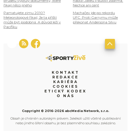
Bruselu vypluly dokumenty, které
nabízí Jakeu Paulovi zdarma.
říkají něco jiného
Nechce ani cent
Pamatujete zimu 2010?
Machačev jde po rekordu
Meteorologové říkají, že ta příští
UFC. Proti Garrymu může
může být podobná. A důvod leží v
překonat Andersona Silvu
Pacifiku
KONTAKT
REDAKCE
KARIÉRA
COOKIES
ETICKÝ KODEX
O NÁS
Copyright © 2016-2026 abcMedia Network, s.r.o.
Obsah je chráněn autorským právem. Jakékoli užití včetně publikování
nebo jiného šíření obsahu je bez písemného souhlasu zakázáno.