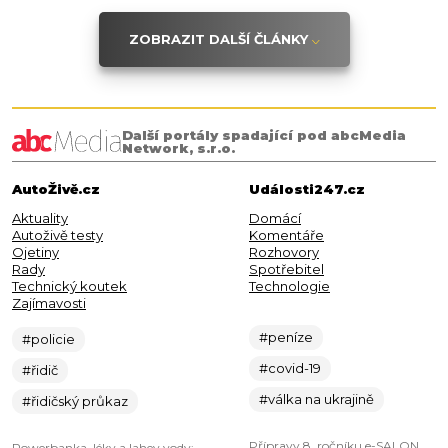
ZOBRAZIT DALŠÍ ČLÁNKY
Další portály spadající pod abcMedia
Network, s.r.o.
AutoŽivě.cz
Události247.cz
Aktuality
Domácí
Autoživě testy
Komentáře
Ojetiny
Rozhovory
Rady
Spotřebitel
Technický koutek
Technologie
Zajímavosti
#peníze
#policie
#covid-19
#řidič
#válka na ukrajině
#řidičský průkaz
Přípravy 8. ročníku e-SALON
Powerbanka, léky a lahev vody: