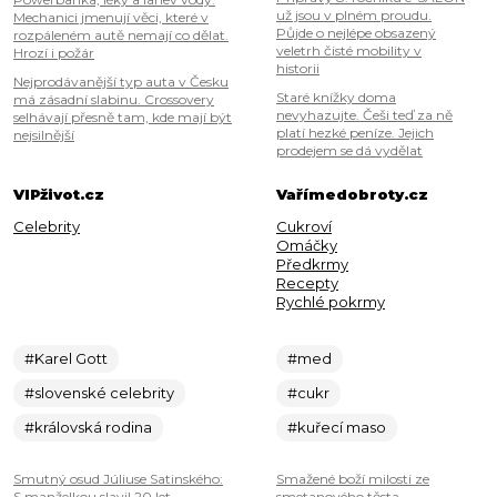
už jsou v plném proudu.
Mechanici jmenují věci, které v
Půjde o nejlépe obsazený
rozpáleném autě nemají co dělat.
veletrh čisté mobility v
Hrozí i požár
historii
Nejprodávanější typ auta v Česku
Staré knížky doma
má zásadní slabinu. Crossovery
nevyhazujte. Češi teď za ně
selhávají přesně tam, kde mají být
platí hezké peníze. Jejich
nejsilnější
prodejem se dá vydělat
VIPživot.cz
Vařímedobroty.cz
Celebrity
Cukroví
Omáčky
Předkrmy
Recepty
Rychlé pokrmy
#Karel Gott
#med
#slovenské celebrity
#cukr
#královská rodina
#kuřecí maso
Smutný osud Júliuse Satinského:
Smažené boží milosti ze
S manželkou slavil 20 let
smetanového těsta