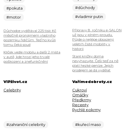
#důchody
#pokuta
#vladimir putin
#motor
Přípravy 8. ročníku e-SALON
Důchodce vydělával 225 tisíc Kč
už jsou v plném proudu.
měsíčně pronájmem vlastního
Půjde o nejlépe obsazený
pozemku řidičům. Teď ho kvůli
veletrh čisté mobility v
tomu čeká soud
historii
Klíček vedle mobilu a další 2 místa
Staré knížky doma
v autě, kde hrozí jeho trvalé
nevyhazujte. Češi teď za ně
poškození a znefunkčnění
platí hezké peníze. Jejich
prodejem se dá vydělat
VIPživot.cz
Vařímedobroty.cz
Celebrity
Cukroví
Omáčky
Předkrmy
Recepty
Rychlé pokrmy
#zahraniční celebrity
#kuřecí maso