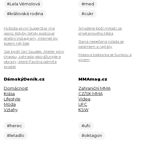
#Lela Vémolová
#med
#královská rodina
#cukr
Hvězda první SuperStar má
Smažené boží milosti ze
jasno: Kdyby tehdy existoval
smetanového těsta
dnešní Instagram, internet by
Slaná nepečená roláda se
kolem něj šílel
salámem a rajčaty
Jak bydlí Jan Saudek: Ateliér plný
Masová bábovka se šunkou a
chaosu, zahrada jako džungle a
sýrem
obrazy, které Pavlína odmítá
prodat
DámskýDeník.cz
MMAmag.cz
Domácnost
Zahraniční MMA
Krása
CZ/SK MMA
Lifestyle
Videa
Móda
UFC
Vztahy
KSW
#herec
#ufc
#letadlo
#oktagon