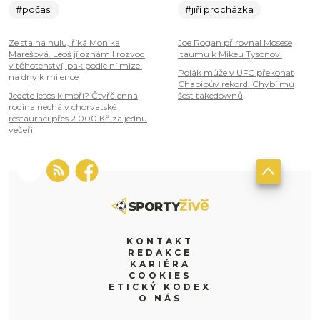
#počasí
#jiří procházka
Ze sta na nulu, říká Monika
Joe Rogan přirovnal Mosese
Marešová. Leoš jí oznámil rozvod
Itaumu k Mikeu Tysonovi
v těhotenství, pak podle ní mizel
Polák může v UFC překonat
na dny k milence
Chabibův rekord. Chybí mu
Jedete letos k moři? Čtyřčlenná
šest takedownů
rodina nechá v chorvatské
restauraci přes 2 000 Kč za jednu
večeři
KONTAKT
REDAKCE
KARIÉRA
COOKIES
ETICKÝ KODEX
O NÁS