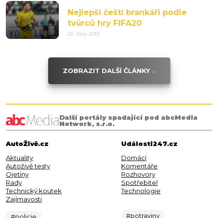
Nejlepší čeští brankáři podle
tvůrců hry FIFA20
22. října 2019
ZOBRAZIT DALŠÍ ČLÁNKY
Další portály spadající pod abcMedia
Network, s.r.o.
AutoŽivě.cz
Události247.cz
Aktuality
Domácí
Autoživě testy
Komentáře
Ojetiny
Rozhovory
Rady
Spotřebitel
Technický koutek
Technologie
Zajímavosti
#potraviny
#policie