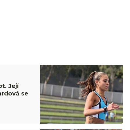
t. Její
ardová se