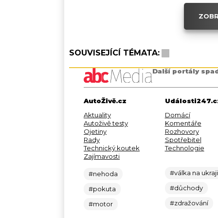
ZOBR
SOUVISEJÍCÍ TÉMATA:
Další portály spa
AutoŽivě.cz
Události247.c
Aktuality
Domácí
Autoživě testy
Komentáře
Ojetiny
Rozhovory
Rady
Spotřebitel
Technický koutek
Technologie
Zajímavosti
#válka na ukraj
#nehoda
#důchody
#pokuta
#zdražování
#motor