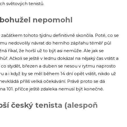
ch světových tenistů.
 bohužel nepomohl
 začátkem tohoto týdnu definitivně skončila. Poté, co se
 mu nedovolily návrat do herního zápřahu téměř půl
ná říkal, že horší už to být asi nemůže. Ale jak se
ř. Ačkoli se ještě v lednu dokázal na nějaký čas vrátit a
 co stydět, březen a duben se nesou v rytmu naprosto
u a i když by se měl během 14 dní opět vrátit, nikdo už
nevkládá příliš velká očekávání. Právě proto se dá
na 101. příčce ještě zdaleka nemusí být konečné.
ší český tenista (alespoň