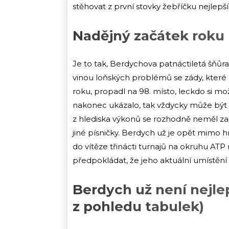
stěhovat z první stovky žebříčku nejlepší
Nadějný začátek roku
Je to tak, Berdychova patnáctiletá šňůra
vinou loňských problémů se zády, které
roku, propadl na 98. místo, leckdo si mož
nakonec ukázalo, tak vždycky může být hů
z hlediska výkonů se rozhodně neměl za
jiné písničky. Berdych už je opět mimo hr
do vítěze třinácti turnajů na okruhu ATP 
předpokládat, že jeho aktuální umístění 
Berdych už není nejlep
z pohledu tabulek)