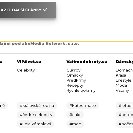
AZIT DALŠÍ ČLÁNKY
dající pod abcMedia Network, s.r.o.
z
VIPživot.cz
Vařímedobroty.cz
Dámský
Celebrity
Cukroví
Domácn
Omáčky
Krása
Předkrmy
Lifestyle
Recepty
Móda
Rychlé pokrmy
Vztahy
ině
#královská rodina
#kuřecí maso
#letad
#české celebrity
#cukr
#here
#Lela Vémolová
#med
#počas