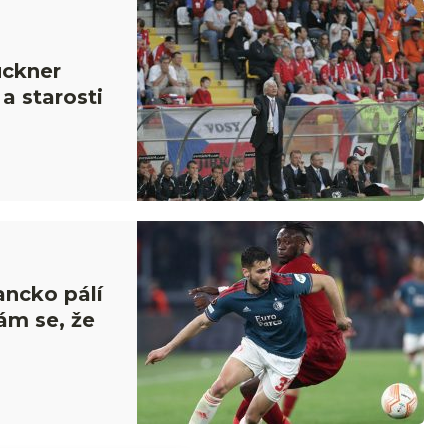
ückner
a starosti
ancko pálí
ám se, že