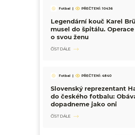
Fotbal
|
PŘEČTENÍ:
10436
Legendární kouč Karel Br
musel do špitálu. Operace 
o svou ženu
ČÍST DÁLE
Fotbal
|
PŘEČTENÍ:
4840
Slovenský reprezentant H
do českého fotbalu: Obáv
dopadneme jako oni
ČÍST DÁLE