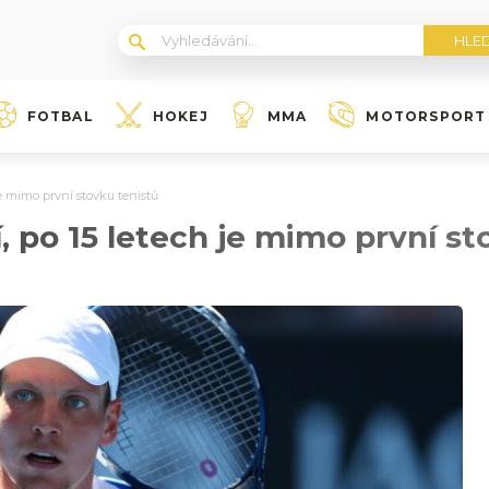
FOTBAL
HOKEJ
MMA
MOTORSPORT
je mimo první stovku tenistů
, po 15 letech je mimo první st