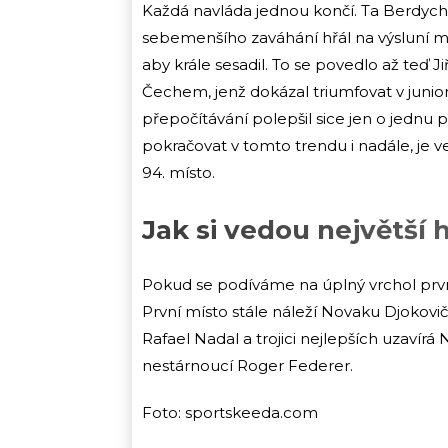
Každá navláda jednou končí. Ta Berdych
sebemenšího zaváhání hřál na výsluní mez
aby krále sesadil. To se povedlo až teď J
Čechem, jenž dokázal triumfovat v junio
přepočítávání polepšil sice jen o jednu
pokračovat v tomto trendu i nadále, je 
94. místo.
Jak si vedou největší
Pokud se podíváme na úplný vrchol prvn
První místo stále náleží Novaku Djokovi
Rafael Nadal a trojici nejlepších uzaví
nestárnoucí Roger Federer.
Foto: sportskeeda.com