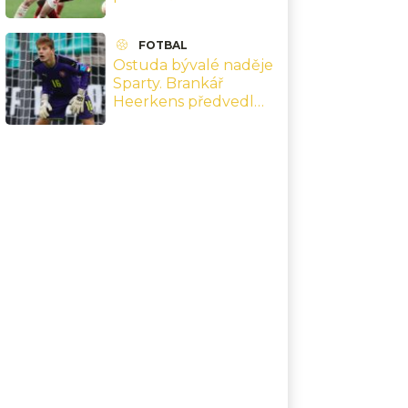
fotbalu: Obávám se, že
dopadneme jako oni
FOTBAL
Ostuda bývalé naděje
Sparty. Brankář
Heerkens předvedl
dvě nehorázné minely