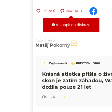
Diskuze
0
Vstoupit do diskuze
Autor článku
Matěj Pokorný
Zajímavosti
|
PŘEČTENÍ:
3186
Krásná atletka přišla o živo
skon je zatím záhadou, W
dožila pouze 21 let
ČÍST DÁLE