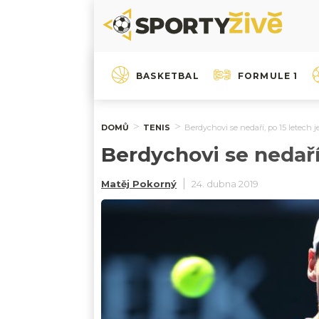
BASKETBAL
FORMULE 1
DOMŮ
TENIS
Berdychovi se nedaří, po 15 letech 
Berdychovi se nedaří
Matěj Pokorný
24. dubna 2019