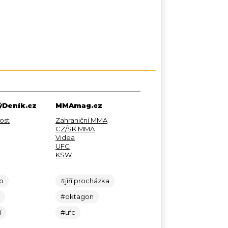
Deník.cz
MMAmag.cz
ost
Zahraniční MMA
CZ/SK MMA
Videa
UFC
KSW
lo
#jiří procházka
c
#oktagon
í
#ufc