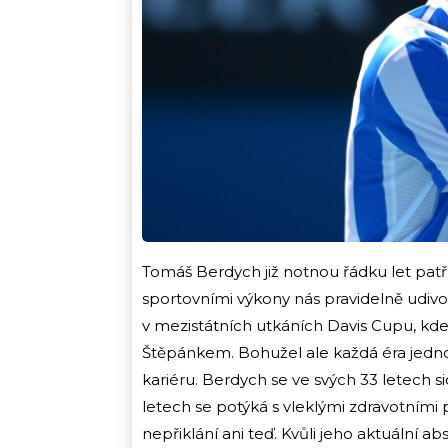
Tomáš Berdych již notnou řádku let patří 
sportovními výkony nás pravidelně udivo
v mezistátních utkáních Davis Cupu, kde 
Štěpánkem. Bohužel ale každá éra jednou
kariéru. Berdych se ve svých 33 letech 
letech se potýká s vleklými zdravotními 
nepřiklání ani teď. Kvůli jeho aktuální 