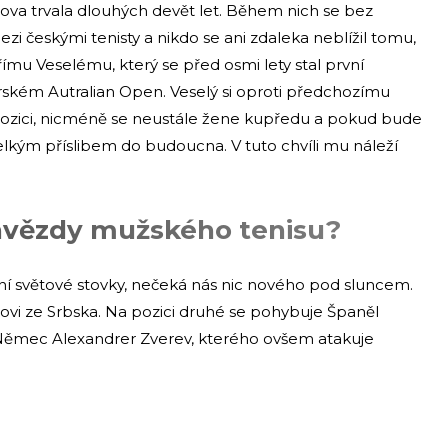
ova trvala dlouhých devět let. Během nich se bez
i českými tenisty a nikdo se ani zdaleka neblížil tomu,
iřímu Veselému, který se před osmi lety stal první
rském Autralian Open. Veselý si oproti předchozímu
 pozici, nicméně se neustále žene kupředu a pokud bude
velkým příslibem do budoucna. V tuto chvíli mu náleží
 hvězdy mužského tenisu?
í světové stovky, nečeká nás nic nového pod sluncem.
čovi ze Srbska. Na pozici druhé se pohybuje Španěl
rá Němec Alexandrer Zverev, kterého ovšem atakuje