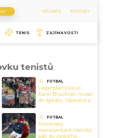
REDAKCE
KONTAKT
TENIS
ZAJÍMAVOSTI
ovku tenistů
FOTBAL
Legendární kouč
Karel Brückner musel
do špitálu. Operace a
starosti o svou ženu
FOTBAL
Slovenský
reprezentant Hancko
pálí do českého