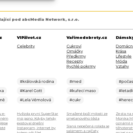
dající pod abcMedia Network, s.r.o.
z
VIPživot.cz
Vařímedobroty.cz
Dámský
Celebrity
Cukroví
Domácn
Omáčky
Krása
Předkrmy
Lifestyle
Recepty
Móda
Rychlé pokrmy
Vztahy
#královská rodina
#med
#počas
ka
#Karel Gott
#kuřecí maso
#letad
ině
#Lela Vémolová
#cukr
#here
u e-
Hvězda první SuperStar
Smažené boží milosti ze
Ze sta na 
plném
má jasno: Kdyby tehdy
smetanového těsta
Monika Ma
jlépe
existoval dnešní
oznámil r
Slaná nepečená roláda se
isté
Instagram, internet by
těhotenstv
salámem a rajčaty
kolem něj šílel
mizel na 