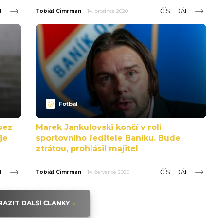
ÁLE
ČÍST DÁLE
Tobiáš Cimrman
|
14. prosince 2020
Fotbal
bez
Marek Jankulovski končí v roli
je
sportovního ředitele Baníku. Bude
ztrátou, prohlásil majitel
...
ÁLE
ČÍST DÁLE
Tobiáš Cimrman
|
14. července 2020
AZIT DALŠÍ ČLÁNKY