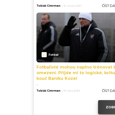
ČÍST D
Tobiáš Cimrman
|
10. února 2021
Fotbal
Fotbalisté mohou naplno trénovat 
omezení. Příjde mi to logické, kvitu
kouč Baníku Kozel
...
ČÍST D
Tobiáš Cimrman
|
19. října 2020
ZOBR