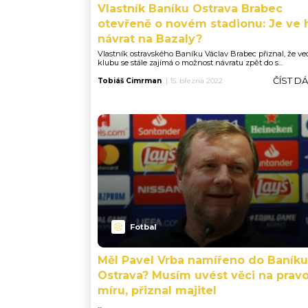
Vlastník Baníku Ostrava Brabec
otevřeně o novém stadionu: Je ve 
návrat na Bazaly?
Vlastník ostravského Baníku Václav Brabec přiznal, že ve
klubu se stále zajímá o možnost návratu zpět do s...
ČÍST D
Tobiáš Cimrman
|
15. března 2022
Fotbal
Měl Pavel Vrba namířeno do Baníku
Ostrava? Musím uvést věci na prav
míru, přiznal majitel
...