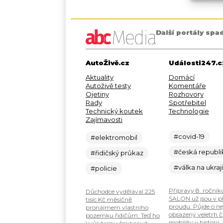
Další portály spa
AutoŽivě.cz
Události247.c
Aktuality
Domácí
Autoživě testy
Komentáře
Ojetiny
Rozhovory
Rady
Spotřebitel
Technický koutek
Technologie
Zajímavosti
#covid-19
#elektromobil
#česká republi
#řidičský průkaz
#válka na ukraj
#policie
Přípravy 8. ročník
Důchodce vydělával 225
SALON už jsou v 
tisíc Kč měsíčně
proudu. Půjde o ne
pronájmem vlastního
obsazený veletrh č
pozemku řidičům. Teď ho
mobility v historii