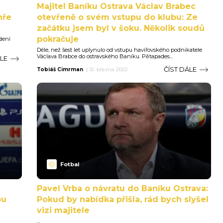
Majitel Baníku Ostrava Václav Brabec
hře
otevřeně o svém vstupu do klubu: Ze
začátku jsem byl v šoku. Několik soudů
pokračuje
dení
Déle, než šest let uplynulo od vstupu havířovského podnikatele
Václava Brabce do ostravského Baníku. Pětapades...
ÁLE
ČÍST DÁLE
Tobiáš Cimrman
|
12. března 2022
Fotbal
Pavel Vrba o návratu do Baníku Ostrava:
ou
Pokud by nabídka přišla, rád bych slyšel
vizi majitele
...