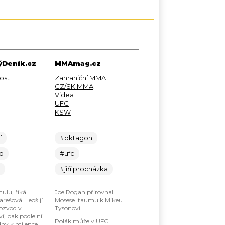
Deník.cz
MMAmag.cz
ost
Zahraniční MMA
CZ/SK MMA
Videa
UFC
KSW
í
#oktagon
lo
#ufc
c
#jiří procházka
nulu, říká
Joe Rogan přirovnal
rešová. Leoš jí
Mosese Itaumu k Mikeu
ozvod v
Tysonovi
í, pak podle ní
Polák může v UFC
dny k milence