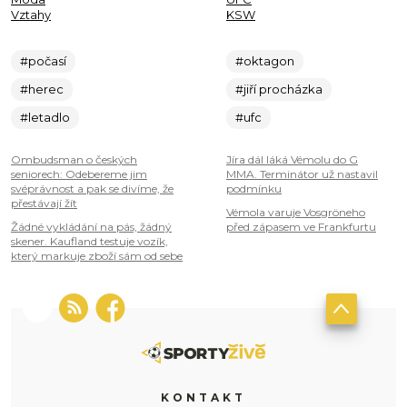
Vztahy
KSW
#počasí
#oktagon
#herec
#jiří procházka
#letadlo
#ufc
Ombudsman o českých
Jíra dál láká Vémolu do G
seniorech: Odebereme jim
MMA. Terminátor už nastavil
svéprávnost a pak se divíme, že
podmínku
přestávají žít
Vémola varuje Vosgröneho
Žádné vykládání na pás, žádný
před zápasem ve Frankfurtu
skener. Kaufland testuje vozík,
který markuje zboží sám od sebe
KONTAKT