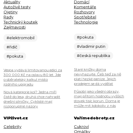
Aktuality
Domácí
Autoživě testy
Komentáře
Ojetiny
Rozhovory
Rady
Spotřebitel
Technický koutek
Technologie
Zajímavosti
#pokuta
#elektromobil
#vladimir putin
#řidič
#česká republika
#pokuta
Staré knížky doma
Vespa vydává limitovanou edici za
nevyhazujte. Češi teď za ně
300 000 Kč na oslavu 80 let. Jde
platí hezké peníze. Jejich
o sběratelský kalkul místo
prodejem se dá vydělat
jízdního upgradu
Působí jako všední obrazy,
Nová kategorie kol? Jedna míří
mají přitom hodnotu vyšších
čistě do lesa, druhá chce nahradit
stovek tisíc korun. Doma je
dnešní silničky. Cyklisté mají
může mít kdokoliv z nás
rozporuplné názory
VIPživot.cz
Vařímedobroty.cz
Celebrity
Cukroví
Omáčky