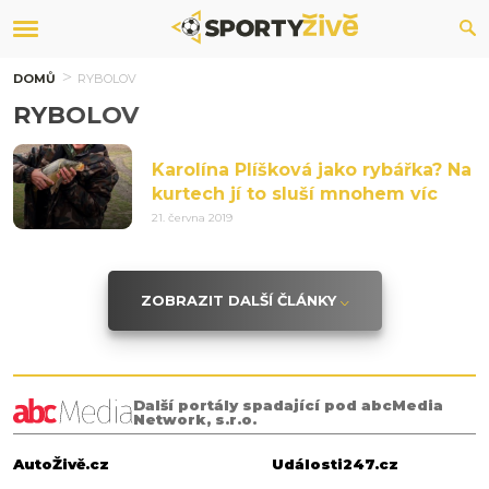
DOMŮ
RYBOLOV
RYBOLOV
Karolína Plíšková jako rybářka? Na
kurtech jí to sluší mnohem víc
21. června 2019
ZOBRAZIT DALŠÍ ČLÁNKY
Další portály spadající pod abcMedia
Network, s.r.o.
AutoŽivě.cz
Události247.cz