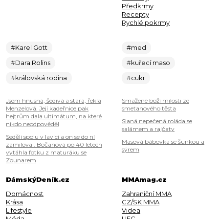
Předkrmy
Recepty
Rychlé pokrmy
#Karel Gott
#med
#Dara Rolins
#kuřecí maso
#královská rodina
#cukr
Jsem hnusná, šedivá a stará, řekla
Smažené boží milosti ze
Menzelová. Její kadeřnice pak
smetanového těsta
hejtrům dala ultimátum, na které
Slaná nepečená roláda se
nikdo neodpověděl
salámem a rajčaty
Seděli spolu v lavici a on se do ní
Masová bábovka se šunkou a
zamiloval. Bočanová po 40 letech
sýrem
vytáhla fotku z maturáku se
Zounarem
DámskýDeník.cz
MMAmag.cz
Domácnost
Zahraniční MMA
Krása
CZ/SK MMA
Lifestyle
Videa
Móda
UFC