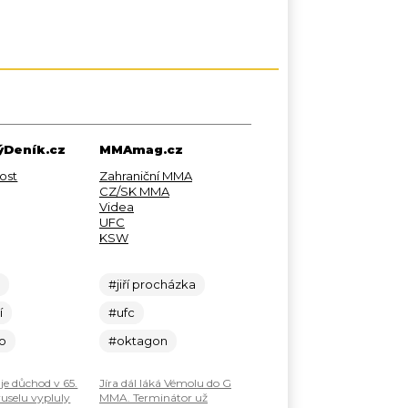
Deník.cz
MMAmag.cz
ost
Zahraniční MMA
CZ/SK MMA
Videa
UFC
KSW
c
#jiří procházka
í
#ufc
lo
#oktagon
je důchod v 65.
Jíra dál láká Vémolu do G
ruselu vypluly
MMA. Terminátor už