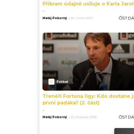
Příbram údajně usiluje o Karla Jaro
...
ČÍST D
Matěj Pokorný
|
26. února 2020
Fotbal
Trenéři Fortuna ligy: Kdo dostane 
první padáka? (2. část)
...
ČÍST D
Matěj Pokorný
|
23. července 2019