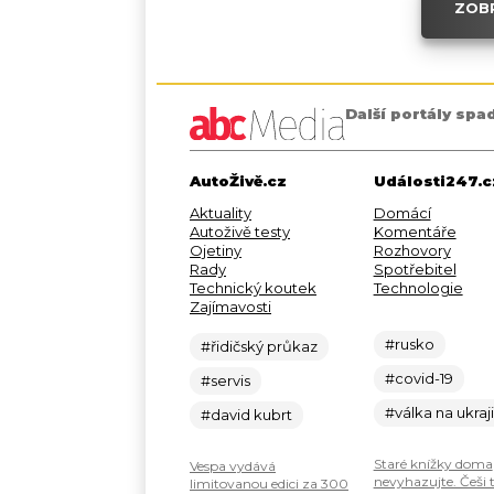
ZOBR
Další portály spa
AutoŽivě.cz
Události247.c
Aktuality
Domácí
Autoživě testy
Komentáře
Ojetiny
Rozhovory
Rady
Spotřebitel
Technický koutek
Technologie
Zajímavosti
#rusko
#řidičský průkaz
#covid-19
#servis
#válka na ukraj
#david kubrt
Staré knížky doma
Vespa vydává
nevyhazujte. Češi 
limitovanou edici za 300