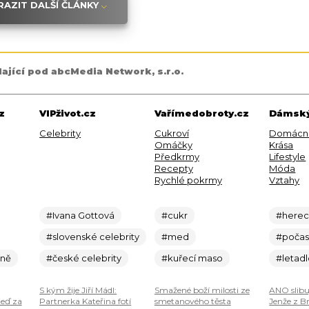
AZIT DALŠÍ ČLÁNKY
dající pod abcMedia Network, s.r.o.
z
VIPživot.cz
Vařímedobroty.cz
Dámský
Celebrity
Cukroví
Domácn
Omáčky
Krása
Předkrmy
Lifestyle
Recepty
Móda
Rychlé pokrmy
Vztahy
#Ivana Gottová
#cukr
#here
#slovenské celebrity
#med
#počas
ině
#české celebrity
#kuřecí maso
#letad
S kým žije Jiří Mádl:
Smažené boží milosti ze
ANO slibu
teď za
Partnerka Kateřina fotí
smetanového těsta
Jenže z B