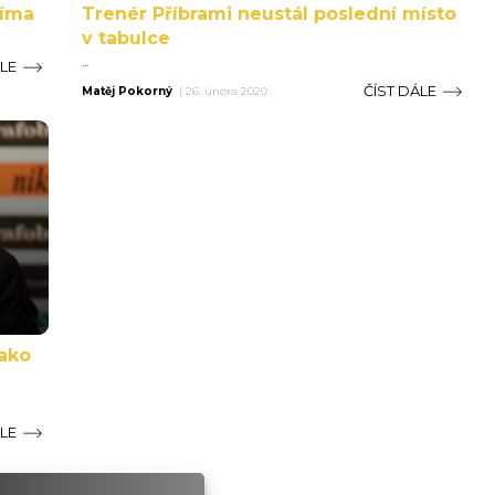
líma
Trenér Příbrami neustál poslední místo
v tabulce
...
ÁLE
ČÍST DÁLE
Matěj Pokorný
|
26. února 2020
jako
ÁLE