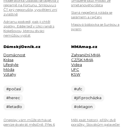
Moderátorka Událostí se objevila v
Smažené boží milosti ze
reklamě na Fortunu. Smlouvu s
smetanového těsta
ČT prý neporušila, vysvětlení zní
Slaná nepečená roláda se
zvláštně
salámem a rajčaty
Adrianu podvedl, pak ji chtěl
Masová bábovka se šunkou a
zpátky. Eddie teď v Ulici randí s
sýrem
Kokešovou, kterou diváci
nemůžou vystát
DámskýDeník.cz
MMAmag.cz
Domácnost
Zahraniční MMA
Krása
CZ/SK MMA
Lifestyle
Videa
Móda
UFC
Vztahy
KSW
#počasí
#ufc
#herec
#jiří procházka
#letadlo
#oktagon
Oneplay vám může strhávat
Měli psát historii, přišly dvě
peníze dvakrát měsíčně. Přes 6
porážky. Slovákům galavečer