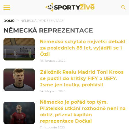
DOMŮ
NĚMECKÁ REPREZENTACE
NĚMECKÁ REPREZENTACE
Německo schytalo největší debakl
za posledních 89 let, vyjádřil se i
Özil
19. listopadu 2020
Záložník Realu Madrid Toni Kroos
se pustil do kritiky FIFY a UEFY.
Jsme jen loutky, prohlásil
14. listopadu 2020
Německo je pořád top tým.
Přátelské utkání rozhodně není na
obtíž, přiznal kapitán
reprezentace Dočkal
11. listopadu 2020