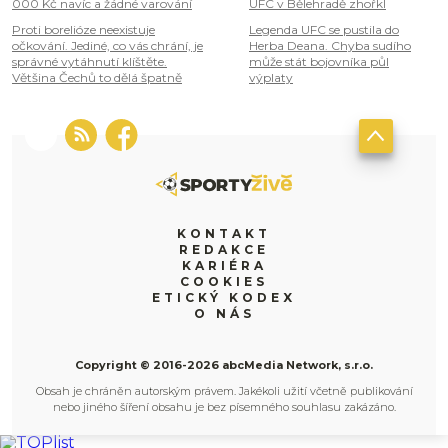
000 Kč navíc a žádné varování
UFC v Bělehradě zhořkl
Proti borelióze neexistuje
Legenda UFC se pustila do
očkování. Jediné, co vás chrání, je
Herba Deana. Chyba sudího
správné vytáhnutí klíštěte.
může stát bojovníka půl
Většina Čechů to dělá špatně
výplaty
KONTAKT
REDAKCE
KARIÉRA
COOKIES
ETICKÝ KODEX
O NÁS
Copyright © 2016-2026 abcMedia Network, s.r.o.
Obsah je chráněn autorským právem. Jakékoli užití včetně publikování
nebo jiného šíření obsahu je bez písemného souhlasu zakázáno.