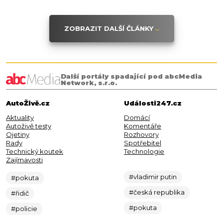
ZOBRAZIT DALŠÍ ČLÁNKY
Další portály spadající pod abcMedia
Network, s.r.o.
AutoŽivě.cz
Události247.cz
Aktuality
Domácí
Autoživě testy
Komentáře
Ojetiny
Rozhovory
Rady
Spotřebitel
Technický koutek
Technologie
Zajímavosti
#vladimir putin
#pokuta
#česká republika
#řidič
#pokuta
#policie