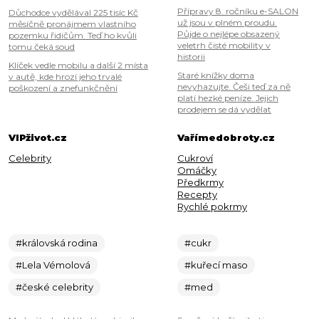
Přípravy 8. ročníku e-SALON
Důchodce vydělával 225 tisíc Kč
už jsou v plném proudu.
měsíčně pronájmem vlastního
Půjde o nejlépe obsazený
pozemku řidičům. Teď ho kvůli
veletrh čisté mobility v
tomu čeká soud
historii
Klíček vedle mobilu a další 2 místa
Staré knížky doma
v autě, kde hrozí jeho trvalé
nevyhazujte. Češi teď za ně
poškození a znefunkčnění
platí hezké peníze. Jejich
prodejem se dá vydělat
VIPživot.cz
Vařímedobroty.cz
Celebrity
Cukroví
Omáčky
Předkrmy
Recepty
Rychlé pokrmy
#královská rodina
#cukr
#Lela Vémolová
#kuřecí maso
#české celebrity
#med