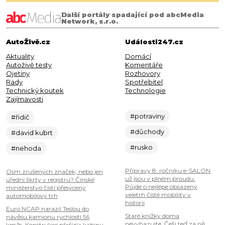
Další portály spadající pod abcMedia
Network, s.r.o.
AutoŽivě.cz
Události247.cz
Aktuality
Domácí
Autoživě testy
Komentáře
Ojetiny
Rozhovory
Rady
Spotřebitel
Technický koutek
Technologie
Zajímavosti
#potraviny
#řidič
#důchody
#david kubrt
#rusko
#nehoda
Přípravy 8. ročníku e-SALON
Osm zrušených značek, nebo jen
už jsou v plném proudu.
úřední škrty v registru? Čínské
Půjde o nejlépe obsazený
ministerstvo čistí přesycený
veletrh čisté mobility v
automobilový trh
historii
Euro NCAP narazil Teslou do
Staré knížky doma
návěsu kamionu rychlostí 56
nevyhazujte. Češi teď za ně
km/h. Konstrukce přeřízla kabinu,