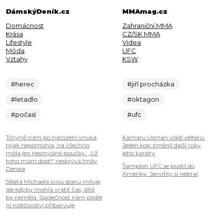
DámskýDeník.cz
MMAmag.cz
Domácnost
Zahraniční MMA
Krása
CZ/SK MMA
Lifestyle
Videa
Móda
UFC
Vztahy
KSW
#herec
#jiří procházka
#letadlo
#oktagon
#počasí
#ufc
Tchyně nám po narození vnuka
Kamaru Usman vládl velteru.
nijak nepomohla, na všechno
Jeden kop změnil další roky
měla jen nesmyslné poučky. „Už
jeho kariéry
toho mám dost!“ neskrývá hněv
Šampion UFC se pustil do
Denisa
Ameriky. Servítky si nebral
56letá Michaela svou dceru miluje,
ale kdyby mohla vrátit čas, dítě
by neměla. Společnost nám podle
ní rodičovství přibarvuje