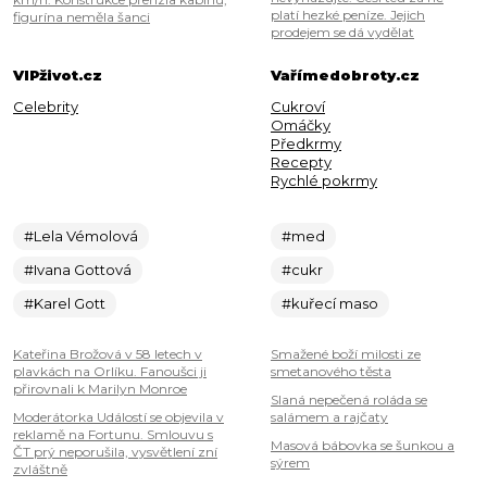
platí hezké peníze. Jejich
figurína neměla šanci
prodejem se dá vydělat
VIPživot.cz
Vařímedobroty.cz
Celebrity
Cukroví
Omáčky
Předkrmy
Recepty
Rychlé pokrmy
#Lela Vémolová
#med
#Ivana Gottová
#cukr
#Karel Gott
#kuřecí maso
Kateřina Brožová v 58 letech v
Smažené boží milosti ze
plavkách na Orlíku. Fanoušci ji
smetanového těsta
přirovnali k Marilyn Monroe
Slaná nepečená roláda se
Moderátorka Událostí se objevila v
salámem a rajčaty
reklamě na Fortunu. Smlouvu s
Masová bábovka se šunkou a
ČT prý neporušila, vysvětlení zní
sýrem
zvláštně