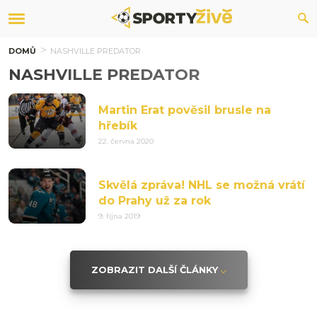
DOMŮ
NASHVILLE PREDATOR
NASHVILLE PREDATOR
Martin Erat pověsil brusle na
hřebík
22. června 2020
Skvělá zpráva! NHL se možná vrátí
do Prahy už za rok
9. října 2019
ZOBRAZIT DALŠÍ ČLÁNKY