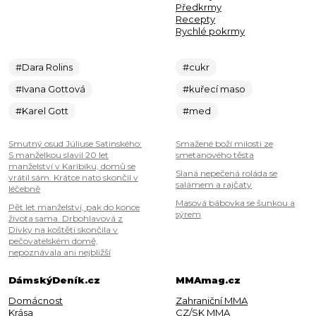
Předkrmy
Recepty
Rychlé pokrmy
#Dara Rolins
#cukr
#Ivana Gottová
#kuřecí maso
#Karel Gott
#med
Smutný osud Júliuse Satinského:
Smažené boží milosti ze
S manželkou slavil 20 let
smetanového těsta
manželství v Karibiku, domů se
Slaná nepečená roláda se
vrátil sám. Krátce nato skončil v
salámem a rajčaty
léčebně
Masová bábovka se šunkou a
Pět let manželství, pak do konce
sýrem
života sama. Drbohlavová z
Dívky na koštěti skončila v
pečovatelském domě,
nepoznávala ani nejbližší
DámskýDeník.cz
MMAmag.cz
Domácnost
Zahraniční MMA
Krása
CZ/SK MMA