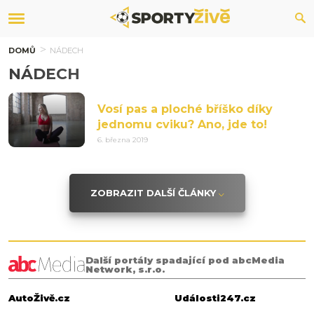
DOMŮ
NÁDECH
NÁDECH
Vosí pas a ploché bříško díky
jednomu cviku? Ano, jde to!
6. března 2019
ZOBRAZIT DALŠÍ ČLÁNKY
Další portály spadající pod abcMedia
Network, s.r.o.
AutoŽivě.cz
Události247.cz