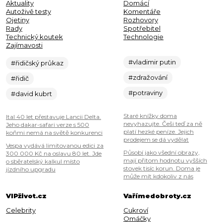
Aktuality
Domácí
Autoživě testy
Komentáře
Ojetiny
Rozhovory
Rady
Spotřebitel
Technický koutek
Technologie
Zajímavosti
#vladimir putin
#řidičský průkaz
#zdražování
#řidič
#potraviny
#david kubrt
Staré knížky doma
Ital 40 let přestavuje Lancii Delta.
nevyhazujte. Češi teď za ně
Jeho dakar-safari verze s 500
platí hezké peníze. Jejich
koňmi nemá na světě konkurenci
prodejem se dá vydělat
Vespa vydává limitovanou edici za
Působí jako všední obrazy,
300 000 Kč na oslavu 80 let. Jde
mají přitom hodnotu vyšších
o sběratelský kalkul místo
stovek tisíc korun. Doma je
jízdního upgradu
může mít kdokoliv z nás
VIPživot.cz
Vařímedobroty.cz
Celebrity
Cukroví
Omáčky