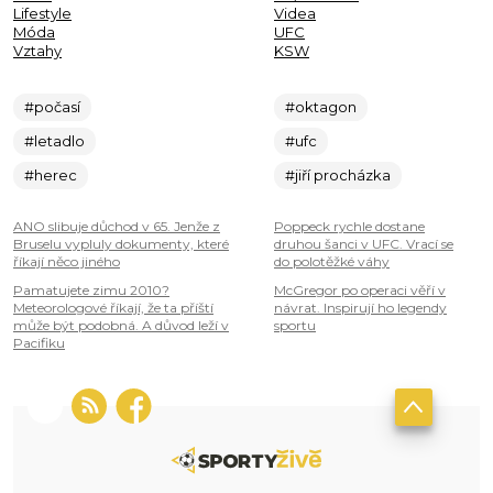
Lifestyle
Videa
Móda
UFC
Vztahy
KSW
#počasí
#oktagon
#letadlo
#ufc
#herec
#jiří procházka
ANO slibuje důchod v 65. Jenže z
Poppeck rychle dostane
Bruselu vypluly dokumenty, které
druhou šanci v UFC. Vrací se
říkají něco jiného
do polotěžké váhy
Pamatujete zimu 2010?
McGregor po operaci věří v
Meteorologové říkají, že ta příští
návrat. Inspirují ho legendy
může být podobná. A důvod leží v
sportu
Pacifiku