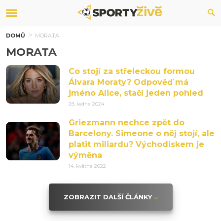
DOMŮ
MORATA
MORATA
Co stojí za střeleckou formou
Álvara Moraty? Odpověď má
jméno Alice, stačí jeden pohled
28. ledna 2024
Griezmann nechce zpět do
Barcelony. Simeone o něj stojí, ale
platit miliardu? Východiskem je
výměna
14. května 2022
ZOBRAZIT DALŠÍ ČLÁNKY