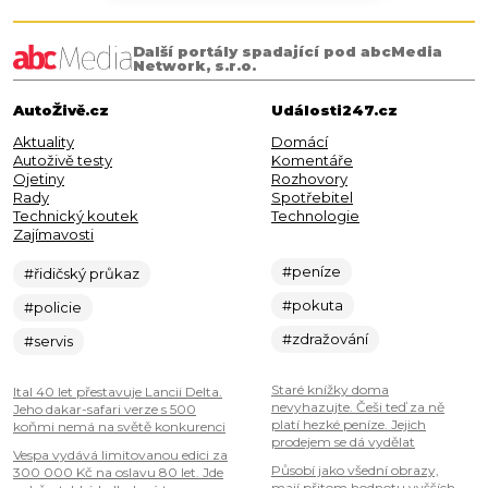
Další portály spadající pod abcMedia
Network, s.r.o.
AutoŽivě.cz
Události247.cz
Aktuality
Domácí
Autoživě testy
Komentáře
Ojetiny
Rozhovory
Rady
Spotřebitel
Technický koutek
Technologie
Zajímavosti
#peníze
#řidičský průkaz
#pokuta
#policie
#zdražování
#servis
Staré knížky doma
Ital 40 let přestavuje Lancii Delta.
nevyhazujte. Češi teď za ně
Jeho dakar-safari verze s 500
platí hezké peníze. Jejich
koňmi nemá na světě konkurenci
prodejem se dá vydělat
Vespa vydává limitovanou edici za
Působí jako všední obrazy,
300 000 Kč na oslavu 80 let. Jde
mají přitom hodnotu vyšších