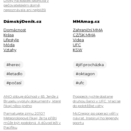
Dívky na koštěti skončila v
pečovatelském domě,
nepoznávala ani nejbližší
DámskýDeník.cz
MMAmag.cz
Domácnost
Zahraniční MMA
Krása
CZ/SK MMA
Lifestyle
Videa
Móda
UFC
Vztahy
KSW
#herec
#jiří procházka
#letadlo
#oktagon
#počasí
#ufc
ANO slibuje důchod v 65. Jenže z
Poppeck rychle dostane
Bruselu vypluly dokumenty, které
druhou šanci v UFC. Vrací se
říkají něco jiného
do polotěžké váhy
Pamatujete zimu 2010?
McGregor po operaci věří v
Meteorologové říkají, že ta příští
návrat. Inspirují ho legendy
může být podobná. A důvod leží v
sportu
Pacifiku