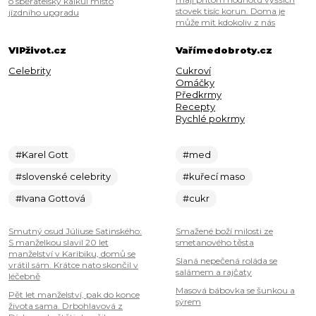
o sběratelský kalkul místo
stovek tisíc korun. Doma je
jízdního upgradu
může mít kdokoliv z nás
VIPživot.cz
Vařímedobroty.cz
Celebrity
Cukroví
Omáčky
Předkrmy
Recepty
Rychlé pokrmy
#Karel Gott
#med
#slovenské celebrity
#kuřecí maso
#Ivana Gottová
#cukr
Smutný osud Júliuse Satinského:
Smažené boží milosti ze
S manželkou slavil 20 let
smetanového těsta
manželství v Karibiku, domů se
Slaná nepečená roláda se
vrátil sám. Krátce nato skončil v
salámem a rajčaty
léčebně
Masová bábovka se šunkou a
Pět let manželství, pak do konce
sýrem
života sama. Drbohlavová z