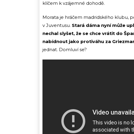
klíčem k vzájemné dohodě.
Morata je hráčem madridského klubu, po
v Juventusu.
Stará dáma nyní může upla
nechal slyšet, že se chce vrátit do Š
nabídnout jako protiváhu za Griezma
jednat. Domluví se?