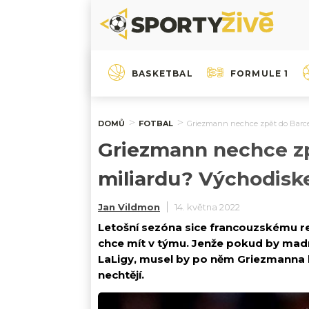
BASKETBAL
FORMULE 1
DOMŮ
FOTBAL
Griezmann nechce zpět do Barcelo
Griezmann nechce zpě
miliardu? Východis
Jan Vildmon
14. května 2022
Letošní sezóna sice francouzskému re
chce mít v týmu. Jenže pokud by madri
LaLigy, musel by po něm Griezmanna ko
nechtějí.