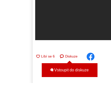
Diskuze
Vstoupit do diskuze
Autor článku
Jan Vildmon