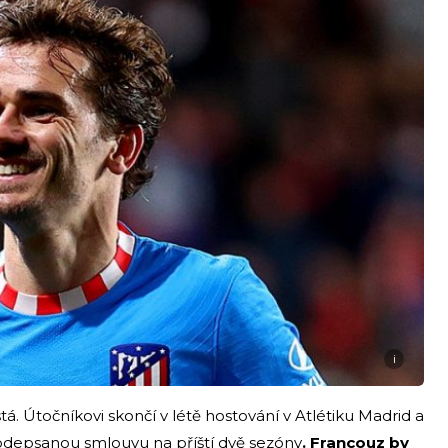
i
. Útočníkovi skončí v létě hostování v Atlétiku Madrid a
podepsanou smlouvu na příští dvě sezóny
. Francouz by