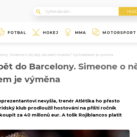
FOTBAL
HOKEJ
MMA
MOTORSPORT
ny. Simeone o něj stojí, ale platit miliardu? Východiskem je výměna
t do Barcelony. Simeone o něj s
kem je výměna
prezentantovi nevyšla, trenér Atlétika ho přesto
dský klub prodloužil hostování na příští ročník
upit za 40 milionů eur. A tolik Rojiblancos platit