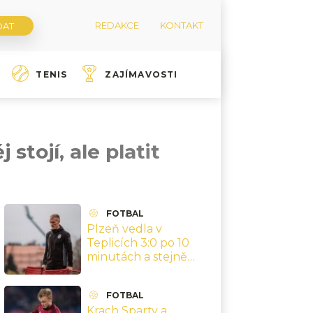
REDAKCE
KONTAKT
TENIS
ZAJÍMAVOSTI
tojí, ale platit
FOTBAL
Plzeň vedla v
Teplicích 3:0 po 10
minutách a stejně
nevyhrála. Hyský
mluvil o enormním
FOTBAL
tlaku
Krach Sparty a