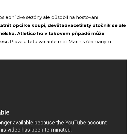
slední dvě sezóny ale působil na hostování
tnit opci ke koupi, devětadvacetiletý útočník se ale
panělska. Atlético ho v takovém případě může
nna.
Právě o této variantě měli Marin s Alemanym