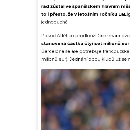
rád zůstal ve španělském hlavním měs
to i přesto, že v letošním ročníku LaLigy
jednoduchá.
Pokud Atlético prodlouží Griezmannovo 
stanovená částka čtyřicet milionů eur j
Barcelona se ale potřebuje francouzskéh
milionů eur). Jednání obou klubů už se r