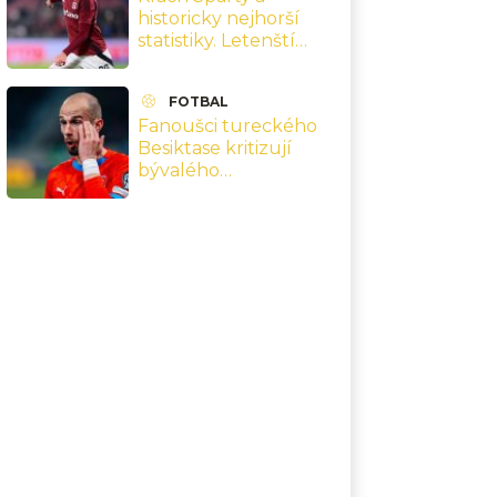
historicky nejhorší
statistiky. Letenští
hráči se nezmohli
vůbec na nic
FOTBAL
Fanoušci tureckého
Besiktase kritizují
bývalého
reprezentanta
Černého