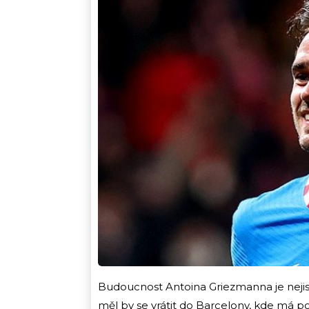
Budoucnost Antoina Griezmanna je nejistá
měl by se vrátit do Barcelony, kde má 