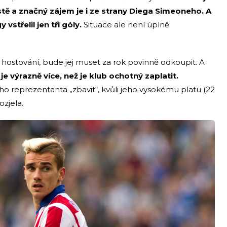
tě a značný zájem je i ze strany Diega Simeoneho. A
 vstřelil jen tři góly.
Situace ale není úplně
hostování, bude jej muset za rok povinně odkoupit. A
e výrazně více, než je klub ochotný zaplatit.
o reprezentanta „zbavit“, kvůli jeho vysokému platu (22
ozjela.