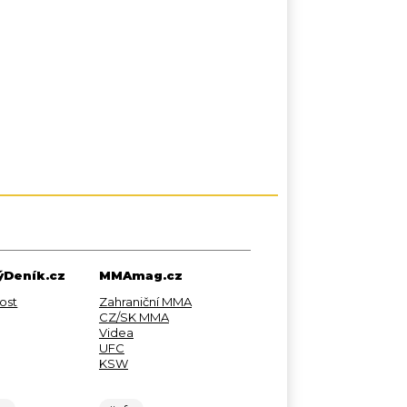
Deník.cz
MMAmag.cz
ost
Zahraniční MMA
CZ/SK MMA
Videa
UFC
KSW