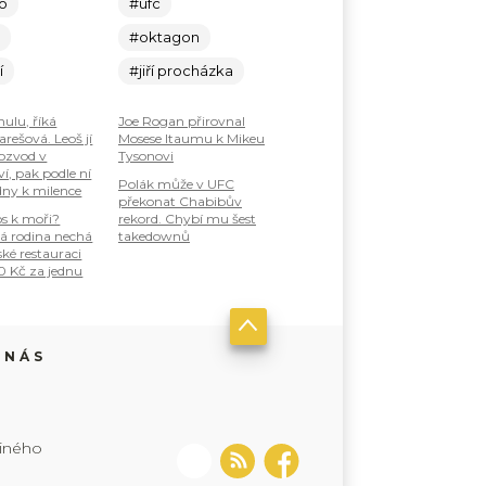
lo
#ufc
c
#oktagon
í
#jiří procházka
nulu, říká
Joe Rogan přirovnal
rešová. Leoš jí
Mosese Itaumu k Mikeu
ozvod v
Tysonovi
í, pak podle ní
Polák může v UFC
dny k milence
překonat Chabibův
os k moři?
rekord. Chybí mu šest
á rodina nechá
takedownů
ské restauraci
0 Kč za jednu
 NÁS
jiného