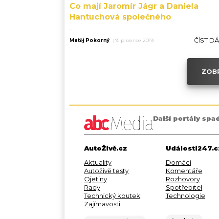
Co mají Jaromír Jágr a Daniela
Hantuchová společného
...
ČÍST D
Matěj Pokorný
|
9. prosince 2019
ZOBR
Další portály spa
AutoŽivě.cz
Události247.c
Aktuality
Domácí
Autoživě testy
Komentáře
Ojetiny
Rozhovory
Rady
Spotřebitel
Technický koutek
Technologie
Zajímavosti