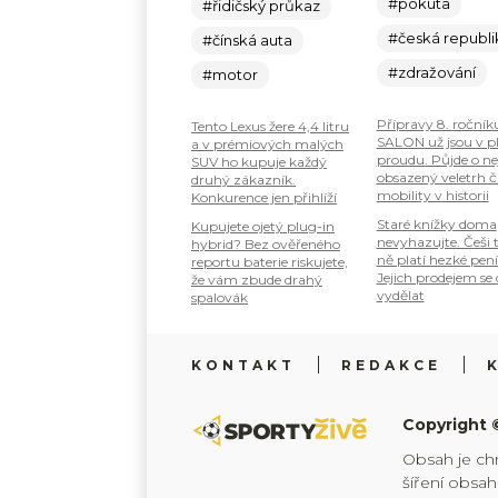
#pokuta
#řidičský průkaz
#česká republi
#čínská auta
#zdražování
#motor
Přípravy 8. ročník
Tento Lexus žere 4,4 litru
SALON už jsou v 
a v prémiových malých
proudu. Půjde o ne
SUV ho kupuje každý
obsazený veletrh č
druhý zákazník.
mobility v historii
Konkurence jen přihlíží
Staré knížky doma
Kupujete ojetý plug-in
nevyhazujte. Češi 
hybrid? Bez ověřeného
ně platí hezké pení
reportu baterie riskujete,
Jejich prodejem se
že vám zbude drahý
vydělat
spalovák
KONTAKT
REDAKCE
Copyright 
Obsah je ch
šíření obsa