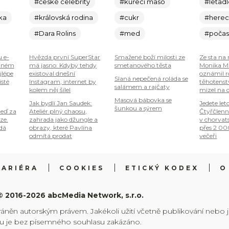
#české celebrity
#kuřecí maso
#letad
ka
#královská rodina
#cukr
#here
#Dara Rolins
#med
#počas
u e-
Hvězda první SuperStar
Smažené boží milosti ze
Ze sta na 
plném
má jasno: Kdyby tehdy
smetanového těsta
Monika Ma
jlépe
existoval dnešní
oznámil r
Slaná nepečená roláda se
isté
Instagram, internet by
těhotenstv
salámem a rajčaty
kolem něj šílel
mizel na 
Masová bábovka se
Jak bydlí Jan Saudek:
Jedete let
šunkou a sýrem
teď za
Ateliér plný chaosu,
Čtyřčlenn
ze.
zahrada jako džungle a
v chorvat
 dá
obrazy, které Pavlína
přes 2 00
odmítá prodat
večeři
KARIÉRA
COOKIES
ETICKÝ KODEX
O
© 2016-2026 abcMedia Network, s.r.o.
ráněn autorským právem. Jakékoli užití včetně publikování nebo 
hu je bez písemného souhlasu zakázáno.