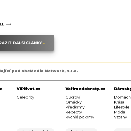
ÁLE
AZIT DALŠÍ ČLÁNKY
dající pod abcMedia Network, s.r.o.
z
VIPživot.cz
Vařímedobroty.cz
Dámský
Celebrity
Cukroví
Domácn
Omáčky
Krása
Předkrmy
Lifestyle
Recepty
Móda
Rychlé pokrmy
Vztahy