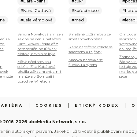
#Dara Rolins
#cukr
#počas
#Ivana Gottová
#kuřecí maso
#here
ině
#Lela Vémolová
#med
#letad
Sandra Nováková zmizela
Smažené boží milosti ze
Ombudsm
teď za
ze dne na den z natáčení
smetanového těsta
seniorech
ze.
Ulice. Pravdu řekla až z
svéprávno
Slaná nepečená roláda se
 dá
nemocničního lůžka v
divíme, že
salámem a rajčaty
Motole, ozvala se kýla
Žádné vyk
Masová bábovka se
Měsíc před stovkou
žádný ske
šunkou a sýrem
om
odešla. Zita Kabátová
testuje vo
tovek
přežila zákaz hraní, smrt
markuje z
je může
manžela v Bombaji i
sebe
porod ve 44 letech
KARIÉRA
COOKIES
ETICKÝ KODEX
O
© 2016-2026 abcMedia Network, s.r.o.
ráněn autorským právem. Jakékoli užití včetně publikování nebo 