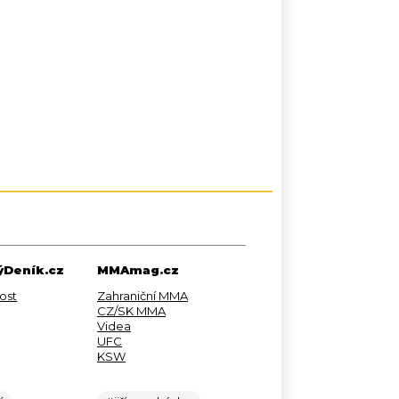
Deník.cz
MMAmag.cz
ost
Zahraniční MMA
CZ/SK MMA
Videa
UFC
KSW