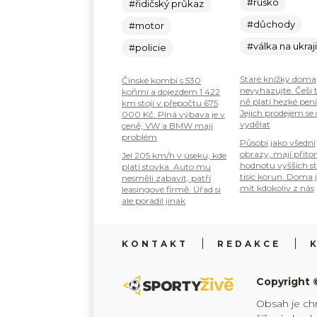
#rusko
#řidičský průkaz
#důchody
#motor
#válka na ukraj
#policie
Staré knížky doma
Čínské kombi s 530
nevyhazujte. Češi 
koňmi a dojezdem 1 422
ně platí hezké pení
km stojí v přepočtu 675
Jejich prodejem se
000 Kč. Plná výbava je v
vydělat
ceně, VW a BMW mají
problém
Působí jako všední
obrazy, mají přit
Jel 205 km/h v úseku, kde
hodnotu vyšších s
platí stovka. Auto mu
tisíc korun. Doma 
nesměli zabavit, patří
mít kdokoliv z nás
leasingové firmě. Úřad si
ale poradil jinak
KONTAKT
REDAKCE
Copyright 
Obsah je ch