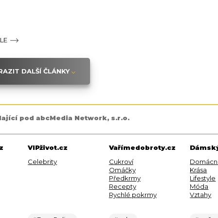
ÁLE
AZIT DALŠÍ ČLÁNKY
dající pod abcMedia Network, s.r.o.
z
VIPživot.cz
Vařímedobroty.cz
Dámský
Celebrity
Cukroví
Domácn
Omáčky
Krása
Předkrmy
Lifestyle
Recepty
Móda
Rychlé pokrmy
Vztahy