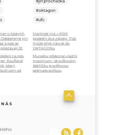
í
#jiří procházka
c
#oktagon
lo
#ufc
an o českých
Martínek má v KSW
: Odebereme jim
poslední dva zápasy. Pak
st a pak se
může přijít návrat do
 přestávají žít
OKTAGONu
ládání na pás,
Muradov překonal vlastní
ner. Kaufland
maximum. Ve světovém
zík, který
žebříčku je světovou
boží sám od
sedmadvacítkou
 NÁS
jiného