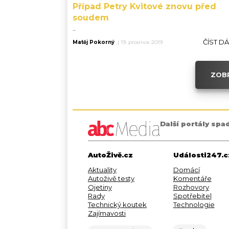
Případ Petry Kvitové znovu před
soudem
...
ČÍST D
Matěj Pokorný
|
19. prosince 2019
ZOBR
Další portály spa
AutoŽivě.cz
Události247.c
Aktuality
Domácí
Autoživě testy
Komentáře
Ojetiny
Rozhovory
Rady
Spotřebitel
Technický koutek
Technologie
Zajímavosti