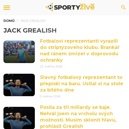
DOMŮ
JACK GREALISH
JACK GREALISH
Fotbaloví reprezentanti vyrazili
do striptýzového klubu. Brankář
nad ránem zmizel v doprovodu
ochranky
22. května 2026
Slavný fotbalový reprezentant to
přepískl na baru. Ustlal si na stole
za bílého dne
5. května 2026
Posila za tři miliardy se kaje.
Nehrál jsem na vrcholu svých
možností. Musím sklonit hlavu,
prohlásil Grealish