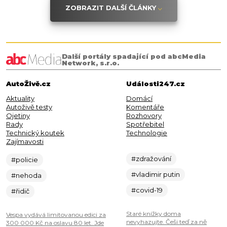
ZOBRAZIT DALŠÍ ČLÁNKY
Další portály spadající pod abcMedia
Network, s.r.o.
AutoŽivě.cz
Události247.cz
Aktuality
Domácí
Autoživě testy
Komentáře
Ojetiny
Rozhovory
Rady
Spotřebitel
Technický koutek
Technologie
Zajímavosti
#zdražování
#policie
#vladimir putin
#nehoda
#covid-19
#řidič
Staré knížky doma
Vespa vydává limitovanou edici za
nevyhazujte. Češi teď za ně
300 000 Kč na oslavu 80 let. Jde