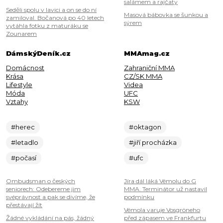
salámem a rajčaty
Seděli spolu v lavici a on se do ní
Masová bábovka se šunkou a
zamiloval. Bočanová po 40 letech
sýrem
vytáhla fotku z maturáku se
Zounarem
DámskýDeník.cz
MMAmag.cz
Domácnost
Zahraniční MMA
Krása
CZ/SK MMA
Lifestyle
Videa
Móda
UFC
Vztahy
KSW
#herec
#oktagon
#letadlo
#jiří procházka
#počasí
#ufc
Ombudsman o českých
Jíra dál láká Vémolu do G
seniorech: Odebereme jim
MMA. Terminátor už nastavil
svéprávnost a pak se divíme, že
podmínku
přestávají žít
Vémola varuje Vosgröneho
Žádné vykládání na pás, žádný
před zápasem ve Frankfurtu