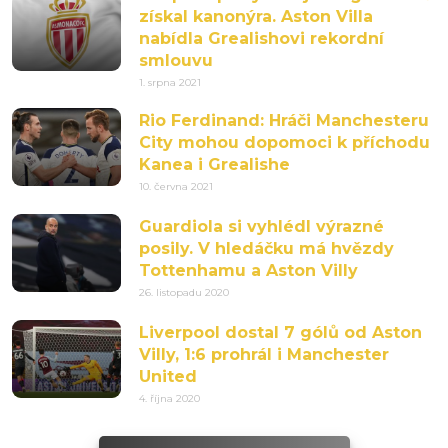
získal kanonýra. Aston Villa
nabídla Grealishovi rekordní
smlouvu
1. srpna 2021
Rio Ferdinand: Hráči Manchesteru
City mohou dopomoci k příchodu
Kanea i Grealishe
10. června 2021
Guardiola si vyhlédl výrazné
posily. V hledáčku má hvězdy
Tottenhamu a Aston Villy
26. listopadu 2020
Liverpool dostal 7 gólů od Aston
Villy, 1:6 prohrál i Manchester
United
4. října 2020