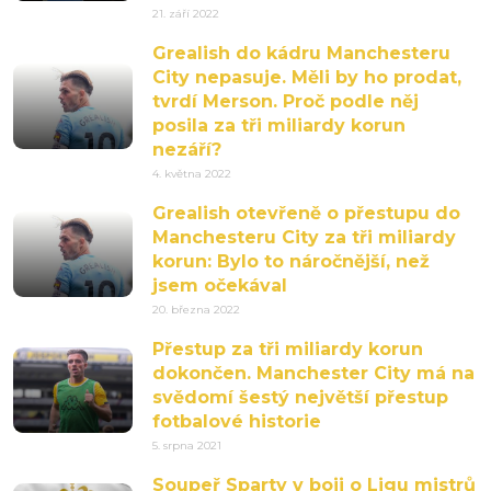
21. září 2022
Grealish do kádru Manchesteru
City nepasuje. Měli by ho prodat,
tvrdí Merson. Proč podle něj
posila za tři miliardy korun
nezáří?
4. května 2022
Grealish otevřeně o přestupu do
Manchesteru City za tři miliardy
korun: Bylo to náročnější, než
jsem očekával
20. března 2022
Přestup za tři miliardy korun
dokončen. Manchester City má na
svědomí šestý největší přestup
fotbalové historie
5. srpna 2021
Soupeř Sparty v boji o Ligu mistrů