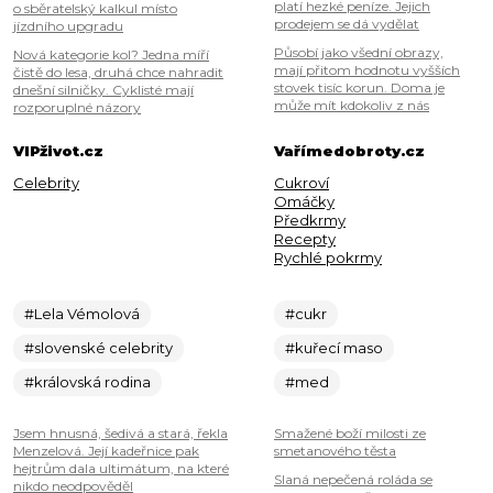
platí hezké peníze. Jejich
o sběratelský kalkul místo
prodejem se dá vydělat
jízdního upgradu
Působí jako všední obrazy,
Nová kategorie kol? Jedna míří
mají přitom hodnotu vyšších
čistě do lesa, druhá chce nahradit
stovek tisíc korun. Doma je
dnešní silničky. Cyklisté mají
může mít kdokoliv z nás
rozporuplné názory
VIPživot.cz
Vařímedobroty.cz
Celebrity
Cukroví
Omáčky
Předkrmy
Recepty
Rychlé pokrmy
#Lela Vémolová
#cukr
#slovenské celebrity
#kuřecí maso
#královská rodina
#med
Jsem hnusná, šedivá a stará, řekla
Smažené boží milosti ze
Menzelová. Její kadeřnice pak
smetanového těsta
hejtrům dala ultimátum, na které
Slaná nepečená roláda se
nikdo neodpověděl