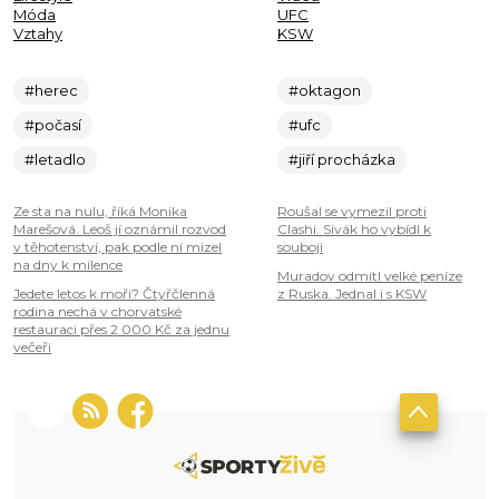
Móda
UFC
Vztahy
KSW
#herec
#oktagon
#počasí
#ufc
#letadlo
#jiří procházka
Ze sta na nulu, říká Monika
Roušal se vymezil proti
Marešová. Leoš jí oznámil rozvod
Clashi. Sivák ho vybídl k
v těhotenství, pak podle ní mizel
souboji
na dny k milence
Muradov odmítl velké peníze
Jedete letos k moři? Čtyřčlenná
z Ruska. Jednal i s KSW
rodina nechá v chorvatské
restauraci přes 2 000 Kč za jednu
večeři