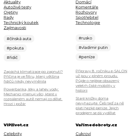
Aktuality
Domácí
Autoživě testy
Komentáře
Ojetiny
Rozhovory
Rady
Spotřebitel
Technický koutek
Technologie
Zajímavosti
#rusko
#čínská auta
#vladimir putin
#pokuta
#peníze
#řidič
Přípravy 8. ročníku e-SALON
Zapáchá klimatizace po zapnutí?
už jsou v plném proudu.
Příčina je ve filtru, který většina
Půjde o nejlépe obsazený
řidičů nikdy nevyměnila
veletrh čisté mobility v
Powerbanka, léky a lahev vody:
historii
Mechanici jmenují věci, které v
Staré knížky doma
rozpáleném autě nemají co dělat.
nevyhazujte. Češi teď za ně
Hrozí i požár
platí hezké peníze. Jejich
prodejem se dá vydělat
VIPživot.cz
Vařímedobroty.cz
Celebrity
Cukroví