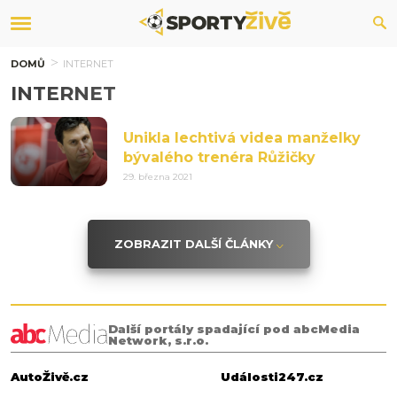
DOMŮ
INTERNET
INTERNET
Unikla lechtivá videa manželky
bývalého trenéra Růžičky
29. března 2021
ZOBRAZIT DALŠÍ ČLÁNKY
Další portály spadající pod abcMedia
Network, s.r.o.
AutoŽivě.cz
Události247.cz