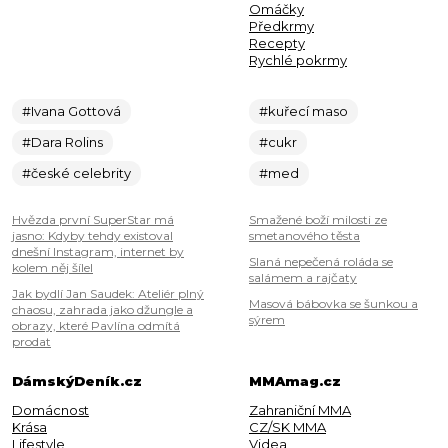
Omáčky
Předkrmy
Recepty
Rychlé pokrmy
#Ivana Gottová
#kuřecí maso
#Dara Rolins
#cukr
#české celebrity
#med
Hvězda první SuperStar má
Smažené boží milosti ze
jasno: Kdyby tehdy existoval
smetanového těsta
dnešní Instagram, internet by
Slaná nepečená roláda se
kolem něj šílel
salámem a rajčaty
Jak bydlí Jan Saudek: Ateliér plný
Masová bábovka se šunkou a
chaosu, zahrada jako džungle a
sýrem
obrazy, které Pavlína odmítá
prodat
DámskýDeník.cz
MMAmag.cz
Domácnost
Zahraniční MMA
Krása
CZ/SK MMA
Lifestyle
Videa