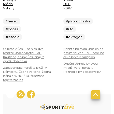
Móda
UFC
Vztahy
KSW
#herec
#jiří procházka
#počasí
#ufc
#letadlo
#oktagon
O Tesco v Česku se hlásí dva
Brichta po dvou útocích na
řetězce. Jeden vlastní Lidl i
pás mění váhu. V Liberci ho
Kaufland, druhý Češi znají z
čeká bývalý šampion
výletů do Polska
Dnešní Vémola by svou
Západonilská horečka je už i v
mladší verzi porazil.
Německu. Žádná vakcína, žádná
Rozhodlo by zápasové IQ
léčba a WHO říká, že sezóna
teprve začíná