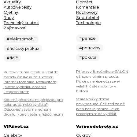
Aktuality
Domácí
Autoživě testy
Komentáře
Ojetiny
Rozhovory
Rady
Spotřebitel
Technický koutek
Technologie
Zajímavosti
#peníze
#elektromobil
#potraviny
#řidičský průkaz
#pokuta
#řidič
Přípravy 8. ročníku e-SALON
Kultovní tuner Opelu si vzal do
už jsou v plném proudu.
parády čínské auto: Exteriér,
Půjde o nejlépe obsazený
interiér i technika. Podívejte se,
veletrh čisté mobility v
jakého výsledku dosáhl s
historii
Leapmotorem
Staré knížky doma
Kdo má přednost na přejezdu pro
nevyhazujte. Češi teď za ně
kola: auto, nebo cyklista?
platí hezké peníze. Jejich
Odpověď závisí na jednom
prodejem se dá vydělat
detailu, který většina řidičů nezná
VIPživot.cz
Vařímedobroty.cz
Celebrity
Cukroví