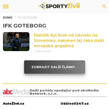
DOMŮ
IFK GOTEBORG
IFK GOTEBORG
Hamšík byl krok od návratu na
Slovensko, nakonec jej čeká další
evropské angažmá
7. března 2021
ZOBRAZIT DALŠÍ ČLÁNKY
Další portály spadající pod abcMedia
Network, s.r.o.
AutoŽivě.cz
Události247.cz