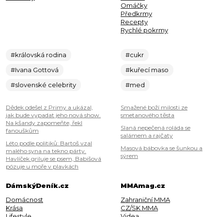
Omáčky
Předkrmy
Recepty
Rychlé pokrmy
#královská rodina
#cukr
#Ivana Gottová
#kuřecí maso
#slovenské celebrity
#med
Dědek odešel z Primy a ukázal,
Smažené boží milosti ze
jak bude vypadat jeho nová show.
smetanového těsta
Na kšandy zapomeňte, řekl
Slaná nepečená roláda se
fanouškům
salámem a rajčaty
Léto podle politiků: Bartoš vzal
Masová bábovka se šunkou a
malého syna na tekno párty.
sýrem
Havlíček griluje se psem, Babišová
pózuje u moře v plavkách
DámskýDeník.cz
MMAmag.cz
Domácnost
Zahraniční MMA
Krása
CZ/SK MMA
Lifestyle
Videa