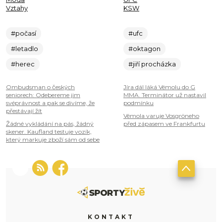
Vztahy
KSW
#počasí
#ufc
#letadlo
#oktagon
#herec
#jiří procházka
Ombudsman o českých
Jíra dál láká Vémolu do G
seniorech: Odebereme jim
MMA. Terminátor už nastavil
svéprávnost a pak se divíme, že
podmínku
přestávají žít
Vémola varuje Vosgröneho
Žádné vykládání na pás, žádný
před zápasem ve Frankfurtu
skener. Kaufland testuje vozík,
který markuje zboží sám od sebe
KONTAKT