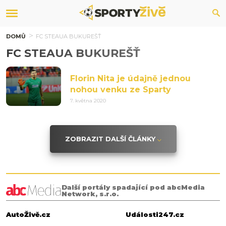
DOMŮ
FC STEAUA BUKUREŠŤ
FC STEAUA BUKUREŠŤ
Florin Nita je údajně jednou
nohou venku ze Sparty
7. května 2020
ZOBRAZIT DALŠÍ ČLÁNKY
Další portály spadající pod abcMedia
Network, s.r.o.
AutoŽivě.cz
Události247.cz