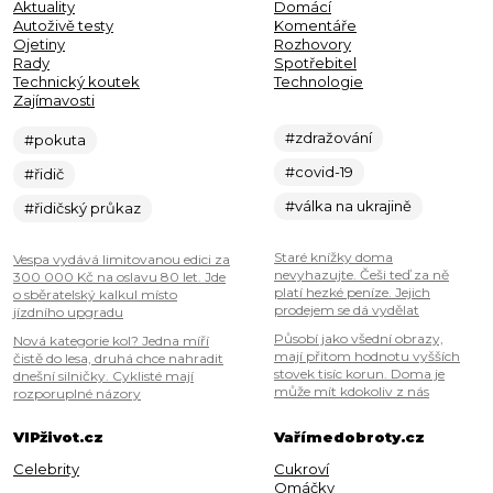
Aktuality
Domácí
Autoživě testy
Komentáře
Ojetiny
Rozhovory
Rady
Spotřebitel
Technický koutek
Technologie
Zajímavosti
#zdražování
#pokuta
#covid-19
#řidič
#válka na ukrajině
#řidičský průkaz
Staré knížky doma
Vespa vydává limitovanou edici za
nevyhazujte. Češi teď za ně
300 000 Kč na oslavu 80 let. Jde
platí hezké peníze. Jejich
o sběratelský kalkul místo
prodejem se dá vydělat
jízdního upgradu
Působí jako všední obrazy,
Nová kategorie kol? Jedna míří
mají přitom hodnotu vyšších
čistě do lesa, druhá chce nahradit
stovek tisíc korun. Doma je
dnešní silničky. Cyklisté mají
může mít kdokoliv z nás
rozporuplné názory
VIPživot.cz
Vařímedobroty.cz
Celebrity
Cukroví
Omáčky