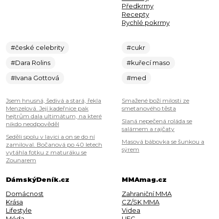
Předkrmy
Recepty
Rychlé pokrmy
#české celebrity
#cukr
#Dara Rolins
#kuřecí maso
#Ivana Gottová
#med
Jsem hnusná, šedivá a stará, řekla
Smažené boží milosti ze
Menzelová. Její kadeřnice pak
smetanového těsta
hejtrům dala ultimátum, na které
Slaná nepečená roláda se
nikdo neodpověděl
salámem a rajčaty
Seděli spolu v lavici a on se do ní
Masová bábovka se šunkou a
zamiloval. Bočanová po 40 letech
sýrem
vytáhla fotku z maturáku se
Zounarem
DámskýDeník.cz
MMAmag.cz
Domácnost
Zahraniční MMA
Krása
CZ/SK MMA
Lifestyle
Videa
Móda
UFC