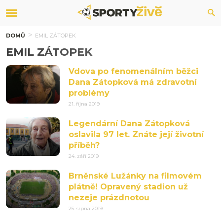
DOMŮ
EMIL ZÁTOPEK
EMIL ZÁTOPEK
Vdova po fenomenálním běžci
Dana Zátopková má zdravotní
problémy
21. října 2019
Legendární Dana Zátopková
oslavila 97 let. Znáte její životní
příběh?
24. září 2019
Brněnské Lužánky na filmovém
plátně! Opravený stadion už
nezeje prázdnotou
25. srpna 2019