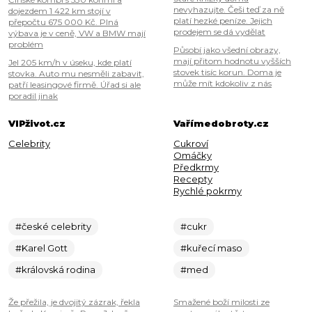
nevyhazujte. Češi teď za ně
dojezdem 1 422 km stojí v
platí hezké peníze. Jejich
přepočtu 675 000 Kč. Plná
prodejem se dá vydělat
výbava je v ceně, VW a BMW mají
problém
Působí jako všední obrazy,
mají přitom hodnotu vyšších
Jel 205 km/h v úseku, kde platí
stovek tisíc korun. Doma je
stovka. Auto mu nesměli zabavit,
může mít kdokoliv z nás
patří leasingové firmě. Úřad si ale
poradil jinak
VIPživot.cz
Vařímedobroty.cz
Celebrity
Cukroví
Omáčky
Předkrmy
Recepty
Rychlé pokrmy
#české celebrity
#cukr
#Karel Gott
#kuřecí maso
#královská rodina
#med
Že přežila, je dvojitý zázrak, řekla
Smažené boží milosti ze