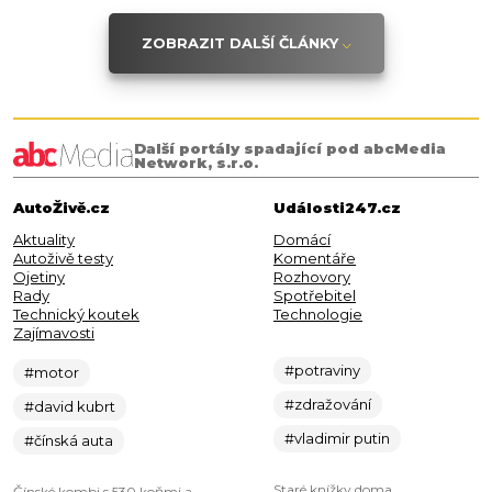
ZOBRAZIT DALŠÍ ČLÁNKY
Další portály spadající pod abcMedia
Network, s.r.o.
AutoŽivě.cz
Události247.cz
Aktuality
Domácí
Autoživě testy
Komentáře
Ojetiny
Rozhovory
Rady
Spotřebitel
Technický koutek
Technologie
Zajímavosti
#potraviny
#motor
#zdražování
#david kubrt
#vladimir putin
#čínská auta
Staré knížky doma
Čínské kombi s 530 koňmi a