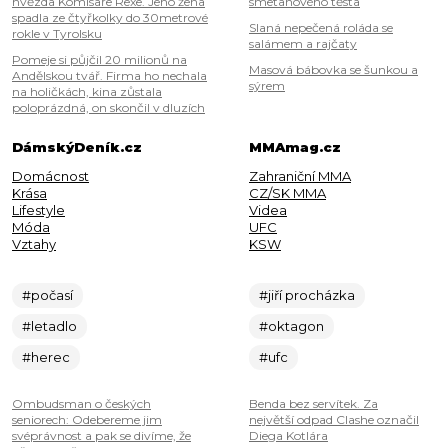
hvězda Komisaře Rexe. Jeho žena
smetanového těsta
spadla ze čtyřkolky do 30metrové
Slaná nepečená roláda se
rokle v Tyrolsku
salámem a rajčaty
Pomeje si půjčil 20 milionů na
Masová bábovka se šunkou a
Andělskou tvář. Firma ho nechala
sýrem
na holičkách, kina zůstala
poloprázdná, on skončil v dluzích
DámskýDeník.cz
MMAmag.cz
Domácnost
Zahraniční MMA
Krása
CZ/SK MMA
Lifestyle
Videa
Móda
UFC
Vztahy
KSW
#počasí
#jiří procházka
#letadlo
#oktagon
#herec
#ufc
Ombudsman o českých
Benda bez servítek. Za
seniorech: Odebereme jim
největší odpad Clashe označil
svéprávnost a pak se divíme, že
Diega Kotlára