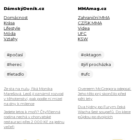
DámskýDeník.cz
MMAmag.cz
Domácnost
Zahraniční MMA
Krása
CZ/SK MMA
Lifestyle
Videa
Móda
UFC
Vztahy
KSW
#počasí
#oktagon
#herec
#jiří procházka
#letadlo
#ufc
Ze sta na nulu, říká Monika
Overeem McGregora odepsal.
Marešová. Leoš jí oznámil rozvod
Jeho tělo prý skončilo před
v těhotenství, pak podle ní mizel
pěti lety
na dny k milence
Dva týdny po Furym čeká
Jedete letos k moři? Čtyřčlenná
Wacha šest soupeřů. Do klece
rodina nechá v chorvatské
půjdou po dvojicích
restauraci přes 2 000 Kč za jednu
večeři