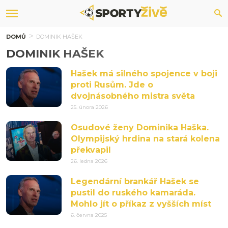
DOMŮ
DOMINIK HAŠEK
DOMINIK HAŠEK
Hašek má silného spojence v boji
proti Rusům. Jde o
dvojnásobného mistra světa
25. února 2026
Osudové ženy Dominika Haška.
Olympijský hrdina na stará kolena
překvapil
26. ledna 2026
Legendární brankář Hašek se
pustil do ruského kamaráda.
Mohlo jít o příkaz z vyšších míst
6. června 2025