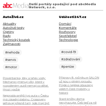
Další portály spadající pod abcMedia
Network, s.r.o.
AutoŽivě.cz
Události247.cz
Aktuality
Domácí
Autoživě testy
Komentáře
Ojetiny
Rozhovory
Rady
Spotřebitel
Technický koutek
Technologie
Zajímavosti
#covid-19
#nehoda
#zdražování
#servis
#peníze
#motor
Přípravy 8. ročníku e-SALON
Powerbanka, léky a lahev vody:
už jsou v plném proudu.
Mechanici jmenují věci, které v
Půjde o nejlépe obsazený
rozpáleném autě nemají co dělat.
veletrh čisté mobility v
Hrozí i požár
historii
Nejprodávanější typ auta v Česku
Staré knížky doma
má zásadní slabinu. Crossovery
nevyhazujte. Češi teď za ně
selhávají přesně tam, kde mají být