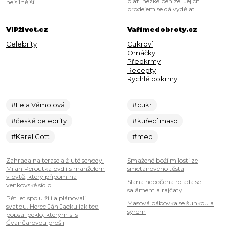
platí hezké peníze. Jejich
nejsilnější
prodejem se dá vydělat
VIPživot.cz
Vařímedobroty.cz
Celebrity
Cukroví
Omáčky
Předkrmy
Recepty
Rychlé pokrmy
#Lela Vémolová
#cukr
#české celebrity
#kuřecí maso
#Karel Gott
#med
Zahrada na terase a žluté schody.
Smažené boží milosti ze
Milan Peroutka bydlí s manželem
smetanového těsta
v bytě, který připomíná
Slaná nepečená roláda se
venkovské sídlo
salámem a rajčaty
Pět let spolu žili a plánovali
Masová bábovka se šunkou a
svatbu. Herec Ján Jackuliak teď
sýrem
popsal peklo, kterým si s
Čvančarovou prošli