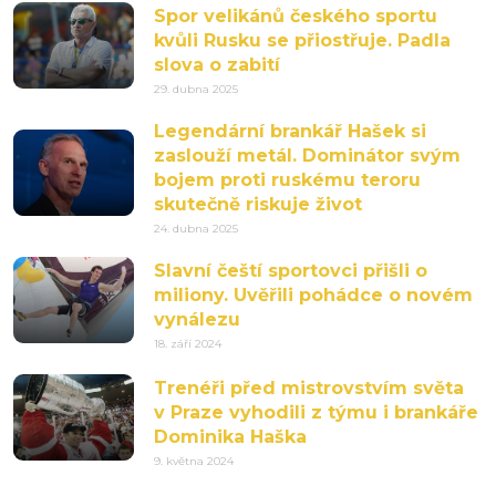
Spor velikánů českého sportu
kvůli Rusku se přiostřuje. Padla
slova o zabití
29. dubna 2025
Legendární brankář Hašek si
zaslouží metál. Dominátor svým
bojem proti ruskému teroru
skutečně riskuje život
24. dubna 2025
Slavní čeští sportovci přišli o
miliony. Uvěřili pohádce o novém
vynálezu
18. září 2024
Trenéři před mistrovstvím světa
v Praze vyhodili z týmu i brankáře
Dominika Haška
9. května 2024