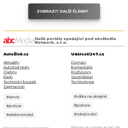
ZOBRAZIT DALŠÍ ČLÁNKY
Další portály spadající pod abcMedia
Network, s.r.o.
AutoŽivě.cz
Události247.cz
Aktuality
Domácí
Autoživě testy
Komentáře
Ojetiny
Rozhovory
Rady
Spotřebitel
Technický koutek
Technologie
Zajímavosti
#válka na ukrajině
#servis
#pokuta
#policie
#zdražování
#elektromobil
Přípravy 8. ročníku e-SALON
Mini Cooper D najelo milion