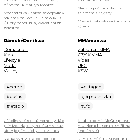
přirovnali k Marilyn Monroe
Slaná nepečená roláda se
Moderátorka Událostí se objevila v
salámem a rajčaty
reklamě na Fortunu. Smlouvu s
Masová bábovka se šunkou a
ČT prý neporušila, vysvětlení zní
sýrem
zvláštně
DámskýDeník.cz
MMAmag.cz
Domácnost
Zahraniční MMA
Krása
CZ/SK MMA
Lifestyle
Videa
Móda
UFC
Vztahy
KSW
#herec
#oktagon
#počasí
#jiří procházka
#letadlo
#ufc
Učitelky ve škole už nemohly dále
Khabib odmítl McGregorovu
přihlížet. Napsaly rodičům vzkaz,
hru: Nemohl jsem se snížit na
který je přinutí chytit se za nos
jeho úroveň
Matka vymyslela jednoduchou
RFA je silnější na Slovensku,