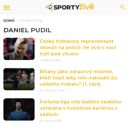
DOMŮ
DANIEL PUDIL
DANIEL PUDIL
Český fotbalový reprezentant
skončil na policii. Ve dvě v noci
řídil pod vlivem
1. května 2026
Blšany jako odrazový můstek,
kteří hráči díky nim nakoukli do
velkého fotbalu? (1. část)
26. července 2019
Fortuna liga vítá dalšího českého
veterána s hvězdnou kariérou v
zádech
25. června 2019