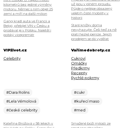
už jsou v plném proudu.
kilometrů bez jediné výměny
Půjde o nejlépe obsazený
motoru. Němec s ním objel 25
veletrh čisté mobility v
zemí a míří na další milion
historii
Gang kradl auta ve Francii a
Staré knížky doma
Belgii, přebíjel VIN v Česku a
nevyhazujte. Češi teď za ně
prodával je v Polsku. Naletěl i
platí hezké peníze. Jejich
polský vicepremiér
prodejem se dá vydělat
VIPživot.cz
Vařímedobroty.cz
Celebrity
Cukroví
Omáčky
Předkrmy
Recepty
Rychlé pokrmy
#Dara Rolins
#cukr
#Lela Vémolová
#kuřecí maso
#české celebrity
#med
Kateřina Brožová v 58 letech v
Smažené boží milosti ze
plavkách na Orlíku. Fanoušci ji
smetanového těsta