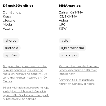
DámskýDeník.cz
MMAmag.cz
Domácnost
Zahraniční MMA
Krása
CZ/SK MMA
Lifestyle
Videa
Móda
UFC
Vztahy
KSW
#herec
#ufc
#letadlo
#jiří procházka
#počasí
#oktagon
Tchyně nám po narození vnuka
Kamaru Usman vládl velteru.
nijak nepomohla, na všechno
Jeden kop změnil další roky
měla jen nesmyslné poučky. „Už
jeho kariéry
toho mám dost!“ neskrývá hněv
Šampion UFC se pustil do
Denisa
Ameriky. Servítky si nebral
56letá Michaela svou dceru miluje,
ale kdyby mohla vrátit čas, dítě
by neměla. Společnost nám podle
ní rodičovství přibarvuje