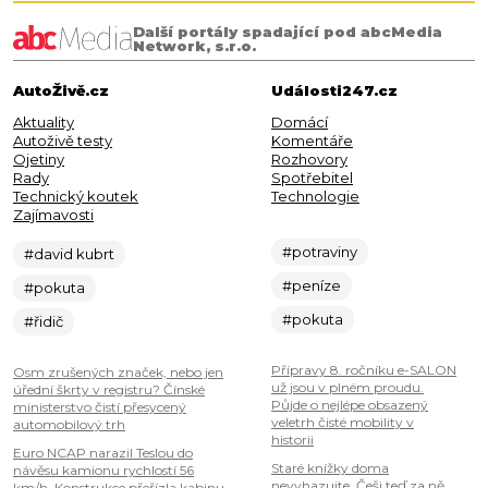
Další portály spadající pod abcMedia
Network, s.r.o.
AutoŽivě.cz
Události247.cz
Aktuality
Domácí
Autoživě testy
Komentáře
Ojetiny
Rozhovory
Rady
Spotřebitel
Technický koutek
Technologie
Zajímavosti
#potraviny
#david kubrt
#peníze
#pokuta
#pokuta
#řidič
Přípravy 8. ročníku e-SALON
Osm zrušených značek, nebo jen
už jsou v plném proudu.
úřední škrty v registru? Čínské
Půjde o nejlépe obsazený
ministerstvo čistí přesycený
veletrh čisté mobility v
automobilový trh
historii
Euro NCAP narazil Teslou do
Staré knížky doma
návěsu kamionu rychlostí 56
nevyhazujte. Češi teď za ně
km/h. Konstrukce přeřízla kabinu,