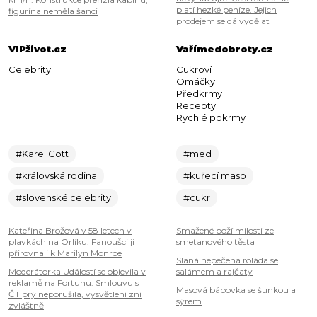
platí hezké peníze. Jejich
figurína neměla šanci
prodejem se dá vydělat
VIPživot.cz
Vařímedobroty.cz
Celebrity
Cukroví
Omáčky
Předkrmy
Recepty
Rychlé pokrmy
#Karel Gott
#med
#královská rodina
#kuřecí maso
#slovenské celebrity
#cukr
Kateřina Brožová v 58 letech v
Smažené boží milosti ze
plavkách na Orlíku. Fanoušci ji
smetanového těsta
přirovnali k Marilyn Monroe
Slaná nepečená roláda se
Moderátorka Událostí se objevila v
salámem a rajčaty
reklamě na Fortunu. Smlouvu s
Masová bábovka se šunkou a
ČT prý neporušila, vysvětlení zní
sýrem
zvláštně