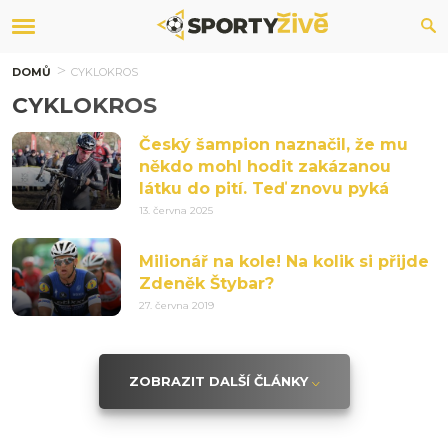
DOMŮ
CYKLOKROS
CYKLOKROS
Český šampion naznačil, že mu
někdo mohl hodit zakázanou
látku do pití. Teď znovu pyká
13. června 2025
Milionář na kole! Na kolik si přijde
Zdeněk Štybar?
27. června 2019
ZOBRAZIT DALŠÍ ČLÁNKY