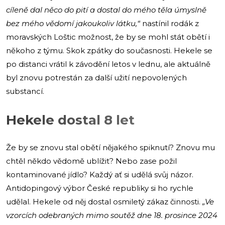
cíleně dal něco do pití a dostal do mého těla úmyslně
bez mého vědomí jakoukoliv látku,“
nastínil rodák z
moravských Loštic možnost, že by se mohl stát obětí i
někoho z týmu. Skok zpátky do současnosti. Hekele se
po distanci vrátil k závodění letos v lednu, ale aktuálně
byl znovu potrestán za další užití nepovolených
substancí.
Hekele dostal 8 let
Že by se znovu stal obětí nějakého spiknutí? Znovu mu
chtěl někdo vědomě ublížit? Nebo zase požil
kontaminované jídlo? Každý ať si udělá svůj názor.
Antidopingový výbor České republiky si ho rychle
udělal. Hekele od něj dostal osmiletý zákaz činnosti.
„Ve
vzorcích odebraných mimo soutěž dne 18. prosince 2024