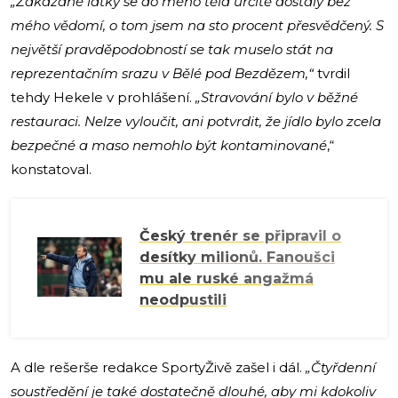
„Zakázané látky se do mého těla určitě dostaly bez
mého vědomí, o tom jsem na sto procent přesvědčený. S
největší pravděpodobností se tak muselo stát na
reprezentačním srazu v Bělé pod Bezdězem,“
tvrdil
tehdy Hekele v prohlášení.
„Stravování bylo v běžné
restauraci. Nelze vyloučit, ani potvrdit, že jídlo bylo zcela
bezpečné a maso nemohlo být kontaminované
,“
konstatoval.
Český trenér se připravil o
desítky milionů. Fanoušci
mu ale ruské angažmá
neodpustili
A dle rešerše redakce SportyŽivě zašel i dál.
„Čtyřdenní
soustředění je také dostatečně dlouhé, aby mi kdokoliv