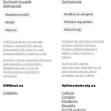
Technický koutek
Technologie
Zajímavosti
#válka na ukrajině
#elektromobil
#česká republika
#řidič
#důchody
#servis
Přípravy 8. ročníku e-SALON
V 58 % aut se skrývá závada
už jsou v plném proudu.
motoru, o které řidič netuší.
Půjde o nejlépe obsazený
Diagnostika 18 milionů vozů
veletrh čisté mobility v
ukázala dalších 4 slabých míst
historii
Poměr 3,05 kg na koně a 812 koní
Staré knížky doma
pod kapotou. Lamborghini
nevyhazujte. Češi teď za ně
představilo nový Urus SE
platí hezké peníze. Jejich
Performante s hybridním
prodejem se dá vydělat
pohonem
VIPživot.cz
Vařímedobroty.cz
Celebrity
Cukroví
Omáčky
Předkrmy
Recepty
Rychlé pokrmy