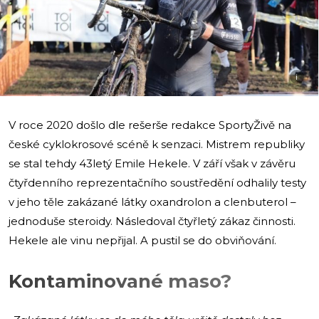
i
V roce 2020 došlo dle rešerše redakce SportyŽivě na
české cyklokrosové scéně k senzaci. Mistrem republiky
se stal tehdy 43letý Emile Hekele. V září však v závěru
čtyřdenního reprezentačního soustředění odhalily testy
v jeho těle zakázané látky oxandrolon a clenbuterol –
jednoduše steroidy. Následoval čtyřletý zákaz činnosti.
Hekele ale vinu nepřijal. A pustil se do obviňování.
Kontaminované maso?