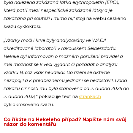
byla nalezena zakázaná látka erythropoietin (EPO),
která patří mezi nespecifické zakázané látky a je
zakázána při soutěži i mimo ni,“
stojí na webu českého
svazu cyklokrosu.
„Vzorky moči i krve byly analyzovány ve WADA
akreditované laboratoři v rakouském Seibersdorfu.
Hekele byl informován o možném porušení pravidel a
měl možnost se k věci vyjádřit či požádat o analýzu
vzorku B, což však neudělal. Do řízení se aktivně
nezapojil a k předběžnému jednání se nedostavil. Doba
zákazu činnosti mu byla stanovena od 2. dubna 2025 do
2. dubna 2033,“
pokračuje text na
stránkách
cyklokrosového svazu.
Co říkáte na Hekeleho případ? Napište nám svůj
názor do komentářů