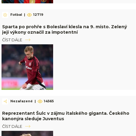
Fotbal
|
12719
Sparta po prohře s Boleslaví klesla na 9. místo. Zelený
její výkony označil za impotentní
ČÍST DÁLE
Nezařazené
|
14565
Reprezentant Šulc v zájmu italského giganta. Českého
kanonýra sleduje Juventus
ČÍST DÁLE