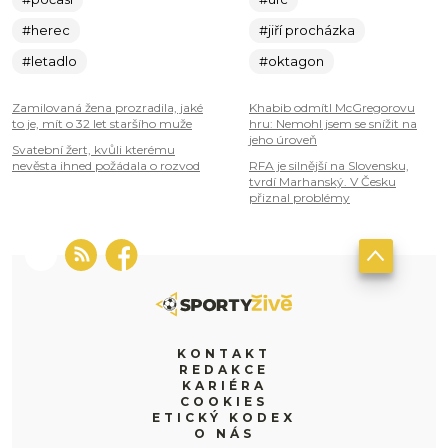
#herec
#jiří procházka
#letadlo
#oktagon
Zamilovaná žena prozradila, jaké
Khabib odmítl McGregorovu
to je, mít o 32 let staršího muže
hru: Nemohl jsem se snížit na
jeho úroveň
Svatební žert, kvůli kterému
nevěsta ihned požádala o rozvod
RFA je silnější na Slovensku,
tvrdí Marhanský. V Česku
přiznal problémy
KONTAKT
REDAKCE
KARIÉRA
COOKIES
ETICKÝ KODEX
O NÁS