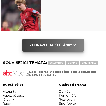
ZOBRAZIT DALŠÍ ČLÁNKY
SOUVISEJÍCÍ TÉMATA:
CYKLOKROS
DOPING
EMIL HEKELE
Další portály spadající pod abcMedia
Network, s.r.o.
AutoŽivě.cz
Události247.cz
Aktuality
Domácí
Autoživě testy
Komentáře
Ojetiny
Rozhovory
Rady
Spotřebitel