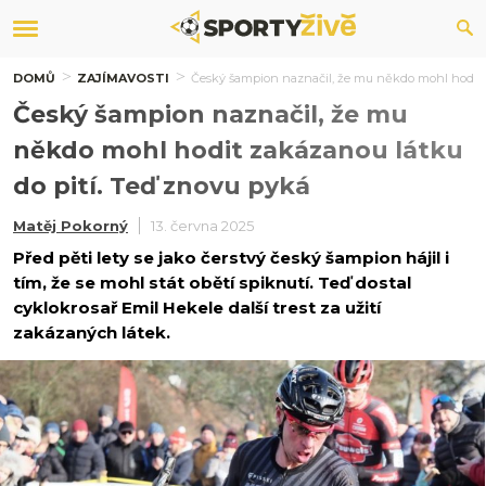
DOMŮ
ZAJÍMAVOSTI
Český šampion naznačil, že mu někdo mohl hodit z
Český šampion naznačil, že mu
někdo mohl hodit zakázanou látku
do pití. Teď znovu pyká
Matěj Pokorný
13. června 2025
Před pěti lety se jako čerstvý český šampion hájil i
tím, že se mohl stát obětí spiknutí. Teď dostal
cyklokrosař Emil Hekele další trest za užití
zakázaných látek.