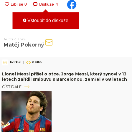
Diskuze
4
Vstoupit do diskuze
Autor článku
Matěj Pokorný
Fotbal
|
8986
Lionel Messi přišel o otce. Jorge Messi, který synovi v 13
letech zařídil smlouvu s Barcelonou, zemřel v 68 letech
ČÍST DÁLE