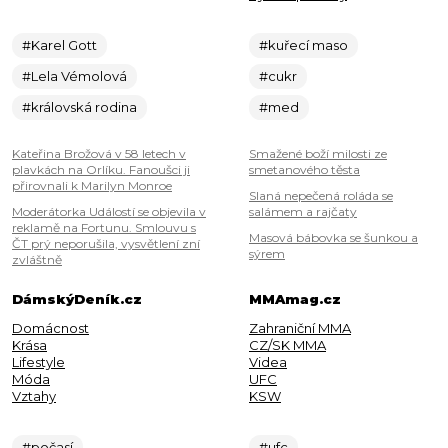
#Karel Gott
#kuřecí maso
#Lela Vémolová
#cukr
#královská rodina
#med
Kateřina Brožová v 58 letech v
Smažené boží milosti ze
plavkách na Orlíku. Fanoušci ji
smetanového těsta
přirovnali k Marilyn Monroe
Slaná nepečená roláda se
Moderátorka Událostí se objevila v
salámem a rajčaty
reklamě na Fortunu. Smlouvu s
Masová bábovka se šunkou a
ČT prý neporušila, vysvětlení zní
sýrem
zvláštně
DámskýDeník.cz
MMAmag.cz
Domácnost
Zahraniční MMA
Krása
CZ/SK MMA
Lifestyle
Videa
Móda
UFC
Vztahy
KSW
#počasí
#ufc