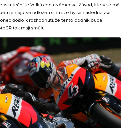
euskuteční, je Velká cena Německa. Závod, který se měl
demie nejprve odložen s tím, že by se následně vše
onec došlo k rozhodnutí, že tento podnik bude
otoGP tak mají smůlu.