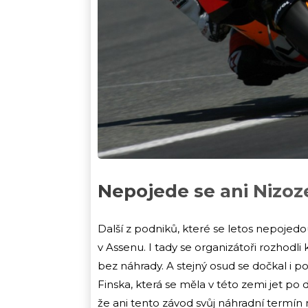
Nepojede se ani Nizoz
Další z podniků, které se letos nepojedo
v Assenu. I tady se organizátoři rozhod
bez náhrady. A stejný osud se dočkal i 
Finska, která se měla v této zemi jet po 
že ani tento závod svůj náhradní termín