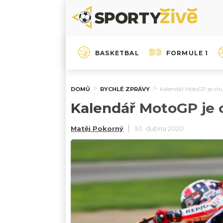
BASKETBAL
FORMULE 1
DOMŮ
RYCHLÉ ZPRÁVY
Kalendář MotoGP je chu
Kalendář MotoGP je c
Matěj Pokorný
30. dubna 2020