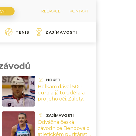
REDAKCE
KONTAKT
TENIS
ZAJÍMAVOSTI
 závodů
HOKEJ
Holkám dával 500
euro a já to udělala
pro jeho oči. Zálety
slovenského
reprezentanta
ZAJÍMAVOSTI
Gáboríka
Odvážná česká
závodnice Bendová o
atletickém puritánství: