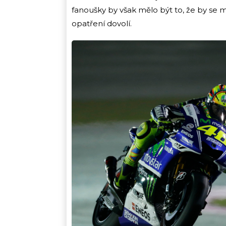
fanoušky by však mělo být to, že by se m
opatření dovolí.