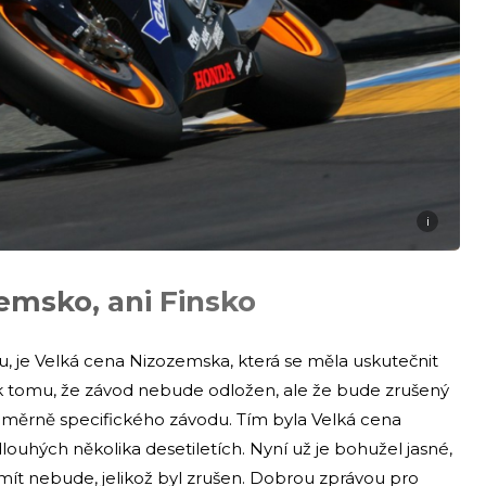
i
emsko, ani Finsko
u, je Velká cena Nizozemska, která se měla uskutečnit
li k tomu, že závod nebude odložen, ale že bude zrušený
poměrně specifického závodu. Tím byla Velká cena
dlouhých několika desetiletích. Nyní už je bohužel jasné,
 mít nebude, jelikož byl zrušen. Dobrou zprávou pro