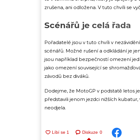
zrušena, ani odložena. V tuto chvíli se vy
Scénářů je celá řada
Pořadatelé jsou v tuto chvíli v nezáviděn
scénářů. Možné rušení a odkládání je j
jsou například bezpečností omezení jedn
jako omezení související se shromažďov
závodů bez diváků.
Dodejme, že MotoGP v podstatě letos ješt
představili jenom jezdci nižších kubatu
neodjela.
Diskuze
0