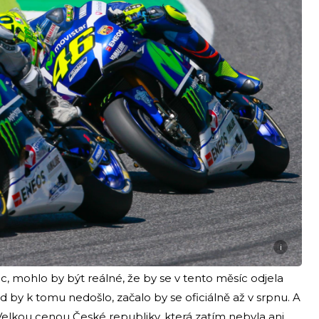
i
, mohlo by být reálné, že by se v tento měsíc odjela
 by k tomu nedošlo, začalo by se oficiálně až v srpnu. A
s Velkou cenou České republiky, která zatím nebyla ani