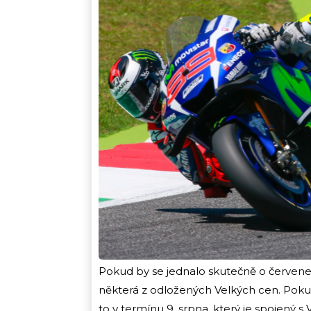
Pokud by se jednalo skutečně o červenec
některá z odložených Velkých cen. Pokud
to v termínu 9. srpna, který je spojený 