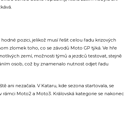
čkává.
í hodné pozici, jelikož musí řešit celou řadu krizových
enom zlomek toho, co se závodů Moto GP týká. Ve hře
otlivých zemí, možnosti týmů a jezdců testovat, stejně
áním osob, což by znamenalo nutnost odjet řadu
ě ani nezačala. V Kataru, kde sezona startovala, se
r, v rámci Moto2 a Moto3. Královská kategorie se nakonec