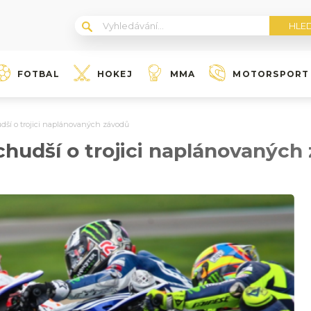
FOTBAL
HOKEJ
MMA
MOTORSPORT
dší o trojici naplánovaných závodů
hudší o trojici naplánovaných