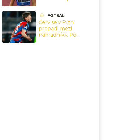
Mé pozadí už vidělo
celé Česko
FOTBAL
Červ se v Plzni
propadl mezi
náhradníky. Po
návratu z MS odehrál
proti Brnu pouhých 19
minut