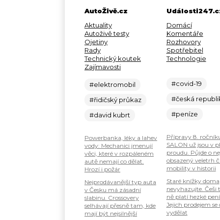
AutoŽivě.cz
Události247.c
Aktuality
Domácí
Autoživě testy
Komentáře
Ojetiny
Rozhovory
Rady
Spotřebitel
Technický koutek
Technologie
Zajímavosti
#covid-19
#elektromobil
#česká republi
#řidičský průkaz
#peníze
#david kubrt
Přípravy 8. ročník
Powerbanka, léky a lahev
SALON už jsou v 
vody: Mechanici jmenují
proudu. Půjde o ne
věci, které v rozpáleném
obsazený veletrh č
autě nemají co dělat.
mobility v historii
Hrozí i požár
Staré knížky doma
Nejprodávanější typ auta
nevyhazujte. Češi 
v Česku má zásadní
ně platí hezké pení
slabinu. Crossovery
Jejich prodejem se
selhávají přesně tam, kde
vydělat
mají být nejsilnější