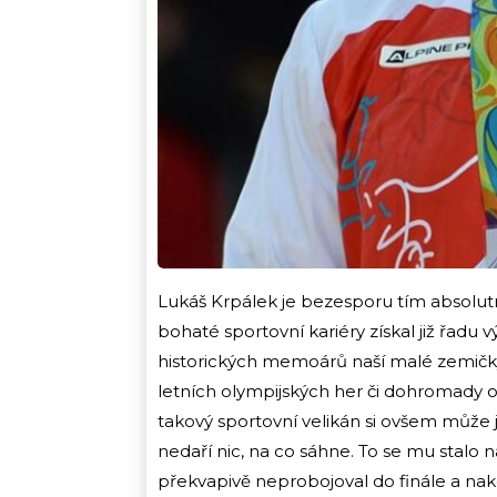
Lukáš Krpálek je bezesporu tím absolut
bohaté sportovní kariéry získal již řad
historických memoárů naší malé zemičky 
letních olympijských her či dohromady 
takový sportovní velikán si ovšem může 
nedaří nic, na co sáhne. To se mu stalo 
překvapivě neprobojoval do finále a na