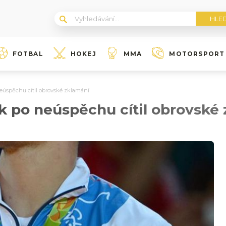
FOTBAL
HOKEJ
MMA
MOTORSPORT
neúspěchu cítil obrovské zklamání
k po neúspěchu cítil obrovské