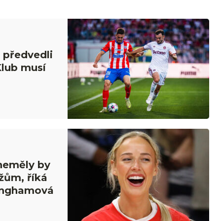
 předvedli
Klub musí
 neměly by
žům, říká
inghamová