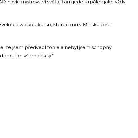
tě navíc mistrovství světa. Tam jede Krpálek jako vždy
vělou diváckou kulisu, kterou mu v Minsku čeští
více, že jsem předvedl tohle a nebyl jsem schopný
odporu jim všem děkuji.“