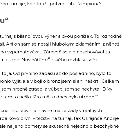
o turnaje, kde toužil potvrdit titul šampiona?
u“
urnaj s bilancí dvou výher a dvou porážek. To rozhodně
ávali. Ani on sám se netajil hlubokým zklamáním, z něhož
ouho vzpamatovávat. Zároveň se ale neschovával za
ě na sebe. Novinářům Českého rozhlasu sdělil:
m to já. Od prvního zápasu až do posledního, bylo to
hlo vyjít, ale v boji o bronz jsem si ani neškrtl. Celkem
i jsem hrozně ztrácel a vůbec jsem se nechytal. Díky
le tam to nešlo. Pro mě to dnes bylo utrpení.“
čně inspirativní a hlavně má základy v reálných
álkovo první vítězství na turnaji, tak Ukrajince Andrije
 ale na jeho poměry se skutečně nejedno o bezchybné