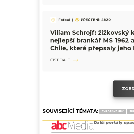
Fotbal
|
PŘEČTENÍ:
4820
Viliam Schrojf: žižkovský k
nejlepší brankář MS 1962 a
Chile, které přepsaly jeho 
ČÍST DÁLE
ZOBR
SOUVISEJÍCÍ TÉMATA:
EVROPSKÉ HRY
JU
Další portály spa