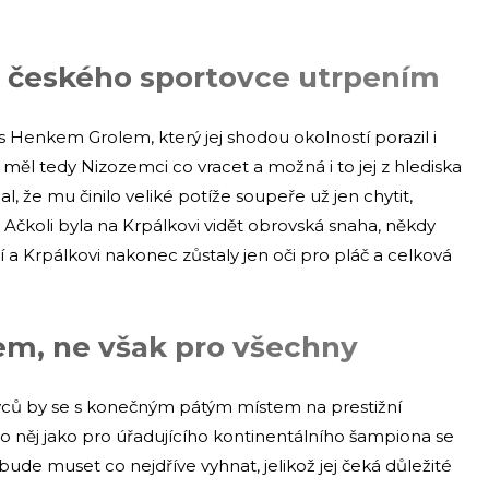
o českého sportovce utrpením
 s Henkem Grolem, který jej shodou okolností porazil i
měl tedy Nizozemci co vracet a možná i to jej z hlediska
, že mu činilo veliké potíže soupeře už jen chytit,
Ačkoli byla na Krpálkovi vidět obrovská snaha, někdy
vatí a Krpálkovi nakonec zůstaly jen oči pro pláč a celková
em, ne však pro všechny
ovců by se s konečným pátým místem na prestižní
ro něj jako pro úřadujícího kontinentálního šampiona se
ude muset co nejdříve vyhnat, jelikož jej čeká důležité