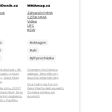
Deník.cz
MMAmag.cz
ost
Zahraniční MMA
CZ/SK MMA
Videa
UFC
KSW
lo
#oktagon
í
#ufc
c
#jiří procházka
je důchod v 65.
Overeem McGregora
ruselu vypluly
odepsal. Jeho tělo prý
, které říkají
skončilo před pěti lety
ho
Dva týdny po Furym
te zimu 2010?
čeká Wacha šest soupeřů.
ové říkají, že ta
Do klece půjdou po
že být podobná.
dvojicích
ží v Pacifiku