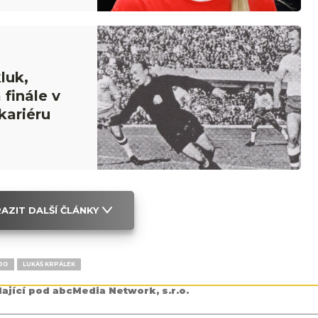
luk,
 finále v
kariéru
AZIT DALŠÍ ČLÁNKY
DO
LUKÁŠ KRPÁLEK
dající pod abcMedia Network, s.r.o.