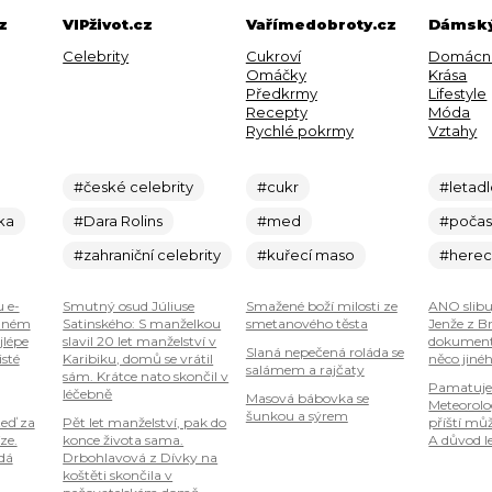
z
VIPživot.cz
Vařímedobroty.cz
Dámský
Celebrity
Cukroví
Domácn
Omáčky
Krása
Předkrmy
Lifestyle
Recepty
Móda
Rychlé pokrmy
Vztahy
#české celebrity
#cukr
#letad
ka
#Dara Rolins
#med
#počas
#zahraniční celebrity
#kuřecí maso
#here
u e-
Smutný osud Júliuse
Smažené boží milosti ze
ANO slibu
plném
Satinského: S manželkou
smetanového těsta
Jenže z B
jlépe
slavil 20 let manželství v
dokumenty
Slaná nepečená roláda se
isté
Karibiku, domů se vrátil
něco jiné
salámem a rajčaty
sám. Krátce nato skončil v
Pamatuje
léčebně
Masová bábovka se
Meteorolog
šunkou a sýrem
teď za
Pět let manželství, pak do
příští mů
ze.
konce života sama.
A důvod le
 dá
Drbohlavová z Dívky na
koštěti skončila v