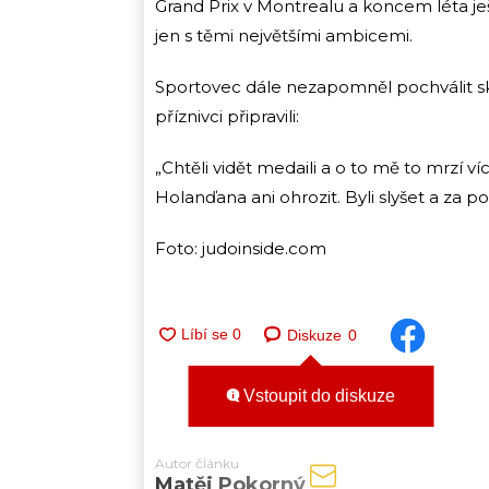
Grand Prix v Montrealu a koncem léta ješ
jen s těmi největšími ambicemi.
Sportovec dále nezapomněl pochválit sk
příznivci připravili:
„Chtěli vidět medaili a o to mě to mrzí 
Holanďana ani ohrozit. Byli slyšet a za p
Foto: judoinside.com
Diskuze
0
Vstoupit do diskuze
Autor článku
Matěj Pokorný