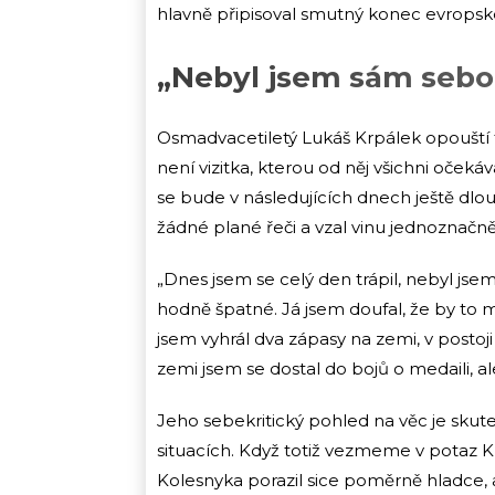
hlavně připisoval smutný konec evropskéh
„Nebyl jsem sám sebo
Osmadvacetiletý Lukáš Krpálek opouští t
není vizitka, kterou od něj všichni oček
se bude v následujících dnech ještě dl
žádné plané řeči a vzal vinu jednoznačn
„Dnes jsem se celý den trápil, nebyl jse
hodně špatné. Já jsem doufal, že by to mo
jsem vyhrál dva zápasy na zemi, v postoj
zemi jsem se dostal do bojů o medaili, a
Jeho sebekritický pohled na věc je skute
situacích. Když totiž vezmeme v potaz Krp
Kolesnyka porazil sice poměrně hladce,