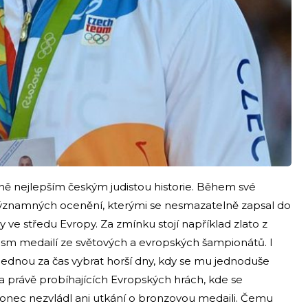
ně nejlepším českým judistou historie. Během své
u významných ocenění, kterými se nesmazatelně zapsal do
ve středu Evropy. Za zmínku stojí například zlato z
osm medailí ze světových a evropských šampionátů. I
jednou za čas vybrat horší dny, kdy se mu jednoduše
na právě probíhajících Evropských hrách, kde se
konec nezvládl ani utkání o bronzovou medaili. Čemu