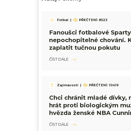
Fotbal
|
PŘEČTENÍ:
8523
Fanoušci fotbalové Sparty
nepochopitelné chování. 
zaplatit tučnou pokutu
ČÍST DÁLE
Zajímavosti
|
PŘEČTENÍ:
10419
Chci chránit mladé dívky,
hrát proti biologickým mu
hvězda ženské NBA Cunn
ČÍST DÁLE