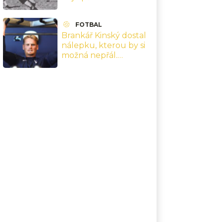
1962 a finále v Chile,
které přepsaly jeho
FOTBAL
kariéru
Brankář Kinský dostal
nálepku, kterou by si
možná nepřál.
Nejsebevědomější
hráč Premier League