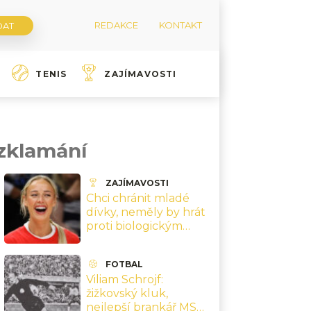
REDAKCE
KONTAKT
TENIS
ZAJÍMAVOSTI
 zklamání
ZAJÍMAVOSTI
Chci chránit mladé
dívky, neměly by hrát
proti biologickým
mužům, říká hvězda
ženské NBA
FOTBAL
Cunninghamová
Viliam Schrojf:
žižkovský kluk,
nejlepší brankář MS