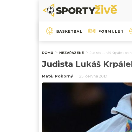
BASKETBAL
FORMULE 1
DOMŮ
NEZAŘAZENÉ
Judista Lukáš Krpálek po 
Judista Lukáš Krpále
Matěj Pokorný
25. června 2019