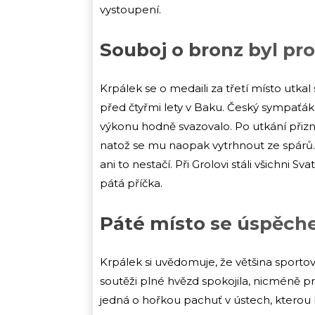
vystoupení.
Souboj o bronz byl pr
Krpálek se o medaili za třetí místo utkal
před čtyřmi lety v Baku. Český sympaťák 
výkonu hodně svazovalo. Po utkání přiznal
natož se mu naopak vytrhnout ze spárů. 
ani to nestačí. Při Grolovi stáli všichni S
pátá příčka.
Páté místo se úspěch
Krpálek si uvědomuje, že většina sport
soutěži plné hvězd spokojila, nicméně p
jedná o hořkou pachuť v ústech, kterou b