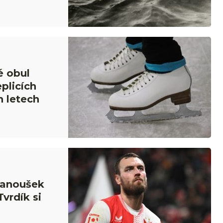
é obul
eplicích
h letech
Fanoušek
Tvrdík si