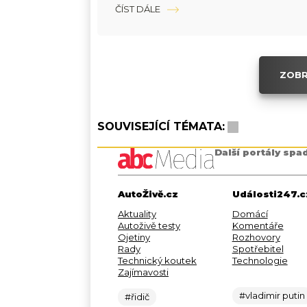
ČÍST DÁLE
ZOBR
SOUVISEJÍCÍ TÉMATA:
Další portály spa
AutoŽivě.cz
Události247.c
Aktuality
Domácí
Autoživě testy
Komentáře
Ojetiny
Rozhovory
Rady
Spotřebitel
Technický koutek
Technologie
Zajímavosti
#vladimir putin
#řidič