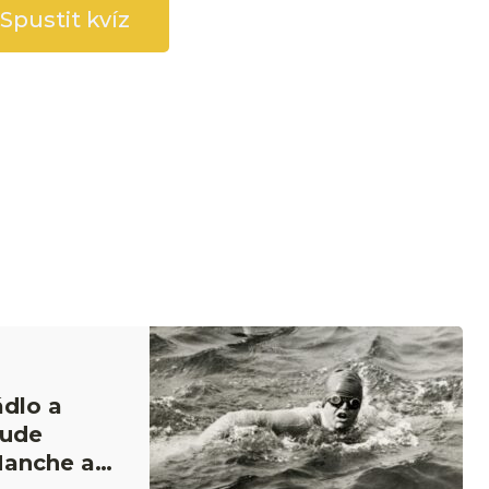
Spustit kvíz
ádlo a
rude
Manche a