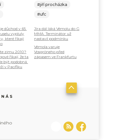
í
#jiří procházka
c
#ufc
je důchod v 65.
Jíra dál láká Vémolu do G
ruselu vypluly
MMA. Terminátor už
, které říkají
nastavil podmínku
ho
Vémola varuje
te zimu 2010?
Vosgröneho před
ové říkají, že ta
zápasem ve Frankfurtu
že být podobná.
ží v Pacifiku
 NÁS
jiného