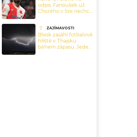
odpis. Fanoušek už
Chorého v lize nechce,
Tvrdík si ukousl velké
sousto
ZAJÍMAVOSTI
Blesk zasáhl fotbalové
hřiště v Thajsku
během zápasu. Jeden
hráč zemřel, devět je v
nemocnici