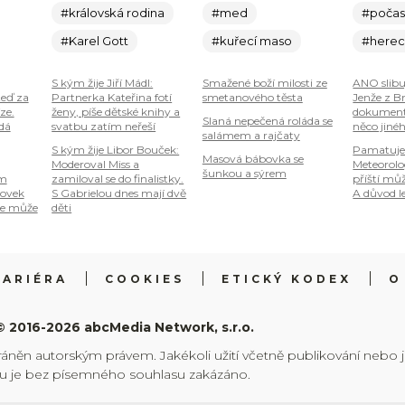
#královská rodina
#med
#počas
#Karel Gott
#kuřecí maso
#here
S kým žije Jiří Mádl:
Smažené boží milosti ze
ANO slibu
teď za
Partnerka Kateřina fotí
smetanového těsta
Jenže z B
ze.
ženy, píše dětské knihy a
dokumenty
Slaná nepečená roláda se
 dá
svatbu zatím neřeší
něco jiné
salámem a rajčaty
S kým žije Libor Bouček:
Pamatuje
Masová bábovka se
Moderoval Miss a
Meteorolog
šunkou a sýrem
om
zamiloval se do finalistky.
příští mů
tovek
S Gabrielou dnes mají dvě
A důvod le
je může
děti
KARIÉRA
COOKIES
ETICKÝ KODEX
O
© 2016-2026 abcMedia Network, s.r.o.
ráněn autorským právem. Jakékoli užití včetně publikování nebo 
hu je bez písemného souhlasu zakázáno.