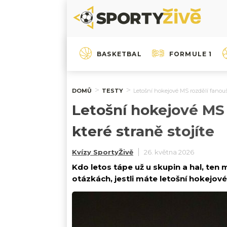
BASKETBAL
FORMULE 1
DOMŮ
TESTY
Letošní hokejové MS rozdělí fanoušk
Letošní hokejové MS 
které straně stojíte
Kvízy SportyŽivě
26. května 2026
Kdo letos tápe už u skupin a hal, ten má
otázkách, jestli máte letošní hokejov