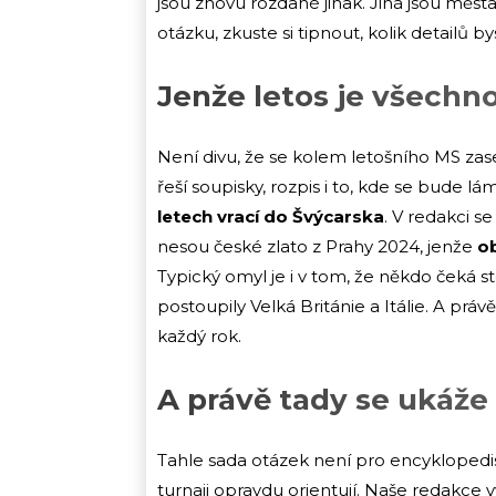
jsou znovu rozdané jinak. Jiná jsou města
otázku, zkuste si tipnout, kolik detailů b
Jenže letos je všechno
Není divu, že se kolem letošního MS zase
řeší soupisky, rozpis i to, kde se bude l
letech vrací do Švýcarska
. V redakci s
nesou české zlato z Prahy 2024, jenže
o
Typický omyl je i v tom, že někdo čeká ste
postoupily Velká Británie a Itálie. A právě
každý rok.
A právě tady se ukáže 
Tahle sada otázek není pro encyklopedisty, 
turnaji opravdu orientují. Naše redakce v