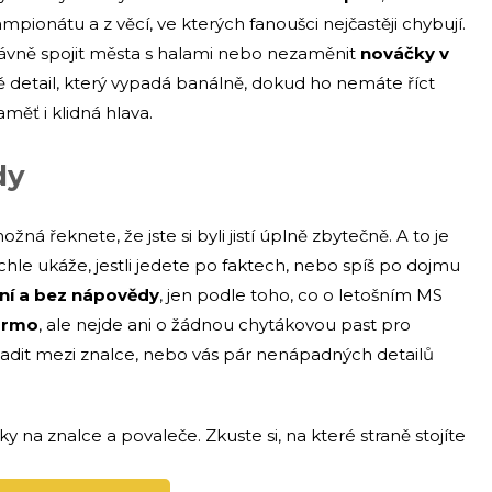
pionátu a z věcí, ve kterých fanoušci nejčastěji chybují.
právně spojit města s halami nebo nezaměnit
nováčky v
ávě detail, který vypadá banálně, dokud ho nemáte říct
měť i klidná hlava.
dy
žná řeknete, že jste si byli jistí úplně zbytečně. A to je
hle ukáže, jestli jedete po faktech, nebo spíš po dojmu
ní a bez nápovědy
, jen podle toho, co o letošním MS
armo
, ale nejde ani o žádnou chytákovou past pro
zařadit mezi znalce, nebo vás pár nenápadných detailů
y na znalce a povaleče. Zkuste si, na které straně stojíte