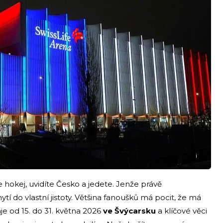
i
hokej, uvidíte Česko a jedete. Jenže právě
tí do vlastní jistoty. Většina fanoušků má pocit, že má
aje od 15. do 31. května 2026
ve Švýcarsku
a klíčové věci