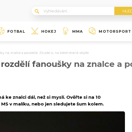
FOTBAL
HOKEJ
MMA
MOTORSPORT
y na znalce a povaleče. Zkuste si, na které straně stojíte
rozdělí fanoušky na znalce a po
 ke znalci dál, než si myslí. Ověřte si na 10
é MS v malíku, nebo jen sledujete šum kolem.