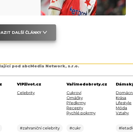
AZIT DALŠÍ ČLÁNKY
dající pod abcMedia Network, s.r.o.
z
VIPživot.cz
Vařímedobroty.cz
Dámský
Celebrity
Cukroví
Domácn
Omáčky
Krása
Předkrmy
Lifestyle
Recepty
Móda
Rychlé pokrmy
Vztahy
#zahraniční celebrity
#cukr
#letad