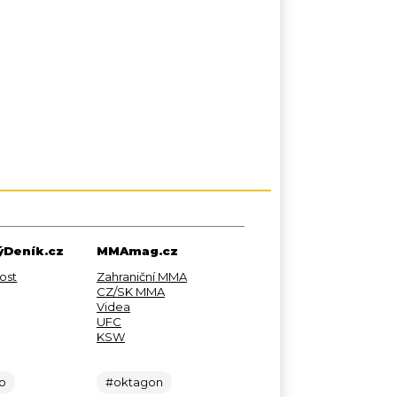
Deník.cz
MMAmag.cz
ost
Zahraniční MMA
CZ/SK MMA
Videa
UFC
KSW
lo
#oktagon