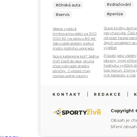
#zdražování
#čínská auta
#peníze
#servis
Staré knížky doma
Vespa vydává
nevyhazujte. Češi 
limitovanou edici za 300
ně platí hezké pení
000 Kč na oslavu 80 let.
Jejich prodejem se
Jde o sběratelský kalkul
vydělat
místo jízdního upgradu
Působí jako všední
Nová kategorie kol? Jedna
obrazy, mají přit
míří čistě do lesa, druhá
hodnotu vyšších s
chce nahradit dnešní
tisíc korun. Doma 
silničky. Cyklisté mají
mít kdokoliv z nás
rozporuplné názory
KONTAKT
REDAKCE
Copyright 
Obsah je ch
šíření obsa