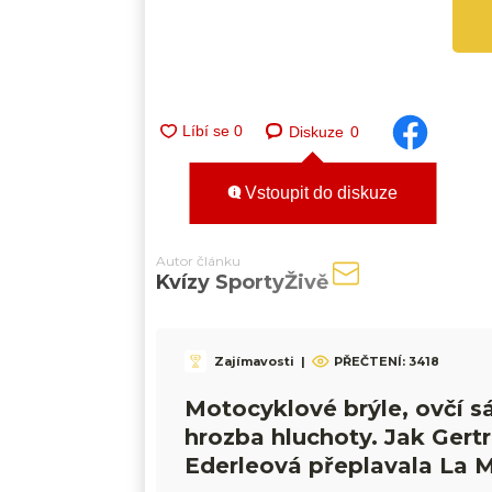
Diskuze
0
Vstoupit do diskuze
Autor článku
Kvízy SportyŽivě
Zajímavosti
|
PŘEČTENÍ:
3418
Motocyklové brýle, ovčí s
hrozba hluchoty. Jak Gert
Ederleová přeplavala La 