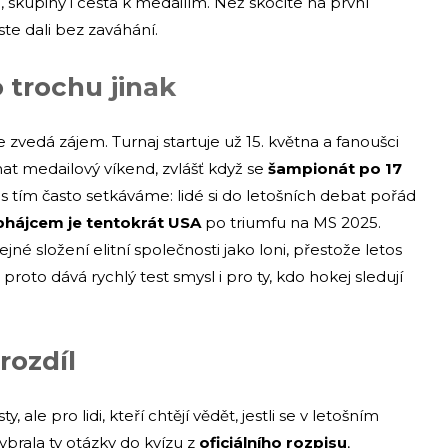
, skupiny i cesta k medailím. Než skočíte na první
yste dali bez zaváhání.
 trochu jinak
 zvedá zájem. Turnaj startuje už 15. května a fanoušci
ámat medailový víkend, zvlášť když se
šampionát po 17
e s tím často setkáváme: lidé si do letošních debat pořád
bhájcem je tentokrát USA
po triumfu na MS 2025.
jné složení elitní společnosti jako loni, přestože letos
 proto dává rychlý test smysl i pro ty, kdo hokej sledují
rozdíl
ale pro lidi, kteří chtějí vědět, jestli se v letošním
ybrala ty otázky do kvízu z
oficiálního rozpisu
,