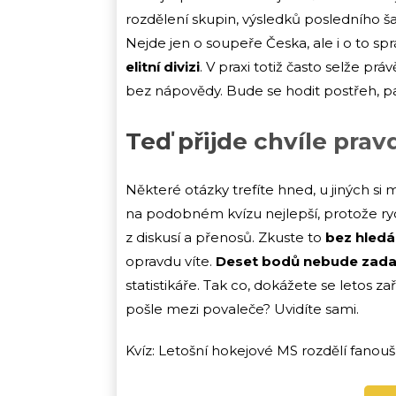
rozdělení skupin, výsledků posledního šam
Nejde jen o soupeře Česka, ale i o to s
elitní divizi
. V praxi totiž často selže pr
bez nápovědy. Bude se hodit postřeh, pa
Teď přijde chvíle prav
Některé otázky trefíte hned, u jiných si mo
na podobném kvízu nejlepší, protože ryc
z diskusí a přenosů. Zkuste to
bez hledá
opravdu víte.
Deset bodů nebude zad
statistikáře. Tak co, dokážete se letos 
pošle mezi povaleče? Uvidíte sami.
Kvíz: Letošní hokejové MS rozdělí fanoušk