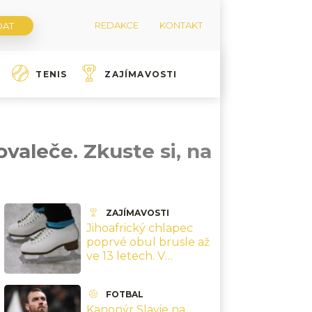
REDAKCE
KONTAKT
TENIS
ZAJÍMAVOSTI
valeče. Zkuste si, na
ZAJÍMAVOSTI
Jihoafrický chlapec
poprvé obul brusle až
ve 13 letech. V
Teplicích skočil dvojitý
axel po třech letech
FOTBAL
Kanonýr Slavie na