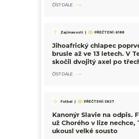
změnila dějiny
ČÍST DÁLE
Zajímavosti
|
PŘEČTENÍ:
6188
Jihoafrický chlapec poprv
brusle až ve 13 letech. V T
skočil dvojitý axel po třec
ČÍST DÁLE
Fotbal
|
PŘEČTENÍ:
5827
Kanonýr Slavie na odpis. 
už Chorého v lize nechce, 
ukousl velké sousto