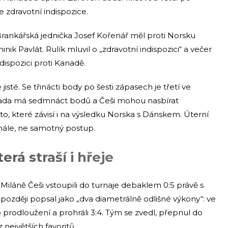
 zdravotní indispozice.
 Brankářská jednička Josef Kořenář měl proti Norsku
ik Pavlát. Rulík mluvil o „zdravotní indispozici“ a večer
ispozici proti Kanadě.
jisté. Se třinácti body po šesti zápasech je třetí ve
anada má sedmnáct bodů a Češi mohou nasbírat
o, které závisí i na výsledku Norska s Dánskem. Úterní
inále, ne samotný postup.
erá straší i hřeje
Miláně Češi vstoupili do turnaje debaklem 0:5 právě s
 později popsal jako „dva diametrálně odlišné výkony“: ve
o prodloužení a prohráli 3:4. Tým se zvedl, přepnul do
největších favoritů.