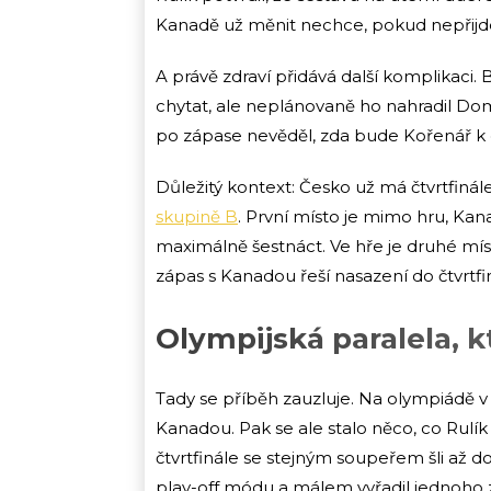
Kanadě už měnit nechce, pokud nepřijde
A právě zdraví přidává další komplikaci.
chytat, ale neplánovaně ho nahradil Domin
po zápase nevěděl, zda bude Kořenář k d
Důležitý kontext: Česko už má čtvrtfinále 
skupině B
. První místo je mimo hru, K
maximálně šestnáct. Ve hře je druhé míst
zápas s Kanadou řeší nasazení do čtvrtf
Olympijská paralela, kt
Tady se příběh zauzluje. Na olympiádě v 
Kanadou. Pak se ale stalo něco, co Rulík
čtvrtfinále se stejným soupeřem šli až d
play-off módu a málem vyřadil jednoho z 