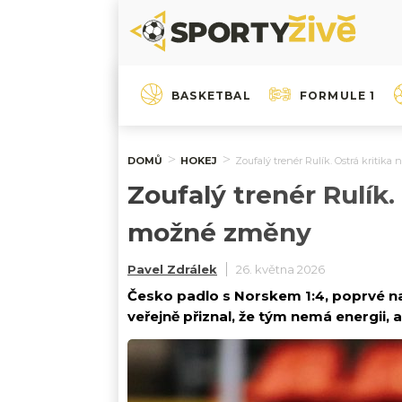
BASKETBAL
FORMULE 1
DOMŮ
HOKEJ
Zoufalý trenér Rulík. Ostrá kritik
Zoufalý trenér Rulík.
možné změny
Pavel Zdrálek
26. května 2026
Česko padlo s Norskem 1:4, poprvé na
veřejně přiznal, že tým nemá energii, 