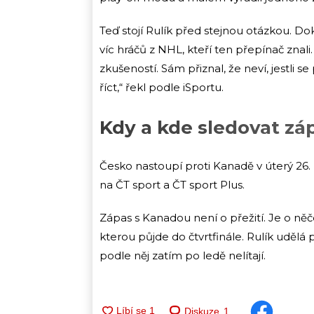
Teď stojí Rulík před stejnou otázkou. 
víc hráčů z NHL, kteří ten přepínač znali
zkušeností. Sám přiznal, že neví, jestli s
říct,“ řekl podle iSportu.
Kdy a kde sledovat zá
Česko nastoupí proti Kanadě v úterý 26.
na ČT sport a ČT sport Plus.
Zápas s Kanadou není o přežití. Je o něče
kterou půjde do čtvrtfinále. Rulík udělá 
podle něj zatím po ledě nelítají.
Diskuze
1