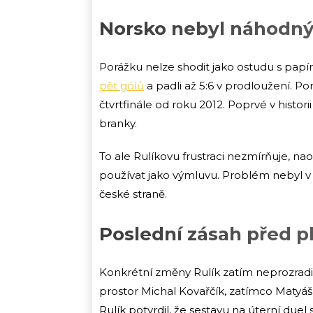
Norsko nebyl náhodný
Porážku nelze shodit jako ostudu s pap
pět gólů
a padli až 5:6 v prodloužení. Po
čtvrtfinále od roku 2012. Poprvé v histor
branky.
To ale Rulíkovu frustraci nezmírňuje, na
používat jako výmluvu. Problém nebyl v t
české straně.
Poslední zásah před pl
Konkrétní změny Rulík zatím neprozradil 
prostor Michal Kovařčík, zatímco Matyáš
Rulík potvrdil, že sestavu na úterní due