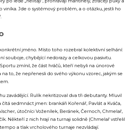
prý po ledě „nelítají“, prohrávají mantinely, ztrácejí puky a
viníka. Jde o systémový problém, a o otázku, jestli ho
.
o
nkrétní jméno. Místo toho rozebral kolektivní selhání:
ní souboje, chybějící nedorazy a celkovou pasivitu.
ortu zmínil, že část hráčů, kteří nebyli na únorové
ka na to, že nepřenesli do svého výkonu vzorec, jakým se
kem.
u zavádějící. Rulík nekritizoval dva tři debutanty. Mluvil
ta čítá sedmnáct jmen: brankáři Kořenář, Pavlát a Kváča,
 Alscher, útočníci Voženílek, Beránek, Černoch, Chmelař,
. Někteří z nich hrají na turnaji solidně (Chmelař vstřelil
m tempo a tlak vrcholového turnaje nezvládají.