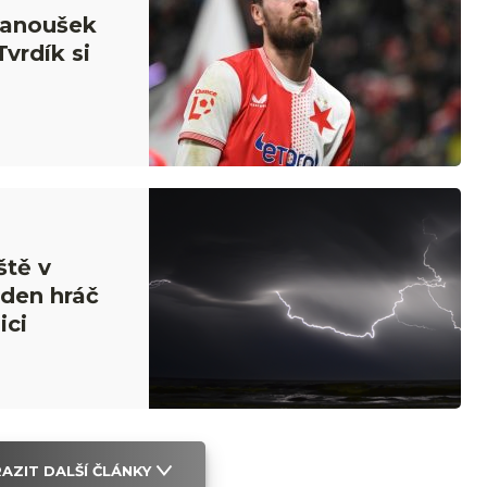
Fanoušek
Tvrdík si
ště v
den hráč
ici
AZIT DALŠÍ ČLÁNKY