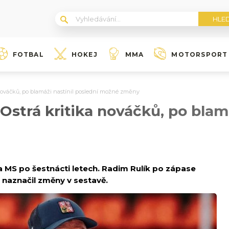
FOTBAL
HOKEJ
MMA
MOTORSPORT
a nováčků, po blamáži nastínil poslední možné změny
 Ostrá kritika nováčků, po blam
 MS po šestnácti letech. Radim Rulík po zápase
a naznačil změny v sestavě.