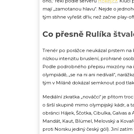
ono,“ řekl podle serveru
Hokej.cz
. Kluci 
mají „zamotanou hlavu“. Nejde o jednoho 
tým stihne vyřešit dřív, než začne play-off
Co přesně Rulíka štval
Trenér po porážce neukázal prstem na ko
nízkou intenzitu bruslení, prohrané osob
Podle podrobného přepisu mixzóny na iSp
olympiádě, „se na ni ani nedívali“, naráž
tým v Miláně dokázal semknout pod tla
Mediální zkratka „nováčci“ je přitom troch
o širší skupině mimo olympijský kádr, a 
obránci Hájek, Ščotka, Cibulka, Galvas a
Mandát, Kaut, Blümel, Melovský a Kovařčík
proti Norsku jediný český gól). Jiní zatí