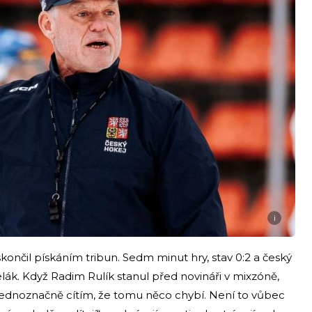
i
ončil pískáním tribun. Sedm minut hry, stav 0:2 a český
telák. Když Radim Rulík stanul před novináři v mixzóně,
„Jednoznačně cítím, že tomu něco chybí. Není to vůbec