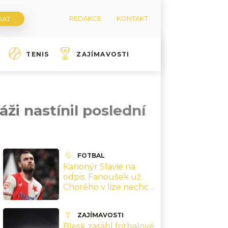
REDAKCE
KONTAKT
TENIS
ZAJÍMAVOSTI
áži nastínil poslední
FOTBAL
Kanonýr Slavie na
odpis. Fanoušek už
Chorého v lize nechce,
Tvrdík si ukousl velké
sousto
ZAJÍMAVOSTI
Blesk zasáhl fotbalové