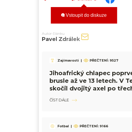
Vstoupit do diskuze
Autor článku
Pavel Zdrálek
Zajímavosti
|
PŘEČTENÍ:
9527
Jihoafrický chlapec poprv
brusle až ve 13 letech. V T
skočil dvojitý axel po třec
ČÍST DÁLE
Fotbal
|
PŘEČTENÍ:
9166