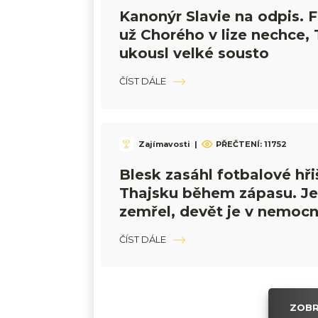
Kanonýr Slavie na odpis. 
už Chorého v lize nechce, 
ukousl velké sousto
ČÍST DÁLE
Zajímavosti
|
PŘEČTENÍ:
11752
Blesk zasáhl fotbalové hři
Thajsku během zápasu. Je
zemřel, devět je v nemocn
ČÍST DÁLE
ZOBR