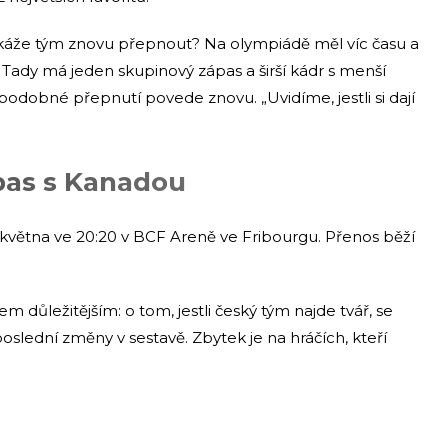
Dokáže tým znovu přepnout? Na olympiádě měl víc času a
. Tady má jeden skupinový zápas a širší kádr s menší
e podobné přepnutí povede znovu. „Uvidíme, jestli si dají
pas s Kanadou
 května ve 20:20 v BCF Areně ve Fribourgu. Přenos běží
m důležitějším: o tom, jestli český tým najde tvář, se
poslední změny v sestavě. Zbytek je na hráčích, kteří