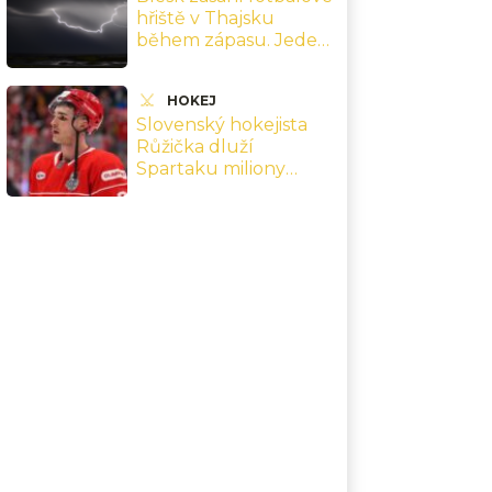
hřiště v Thajsku
během zápasu. Jeden
hráč zemřel, devět je v
nemocnici
HOKEJ
Slovenský hokejista
Růžička dluží
Spartaku miliony
korun. KHL nemá
nástroj, jak ho donutit
zaplatit