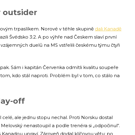
 outsider
írovým trpaslíkem. Norové v téhle skupině
dali Kanadě
razili Švédsko 3:2. A po výhře nad Českem slaví první
ii vzájemných duelů na MS vstřelili českému týmu čtyři
opak. Sám i kapitán Červenka odmítli kvalitu soupeře
om, kdo stál naproti. Problém byl v tom, co stálo na
ay-off
celé, ale jednu stopu nechal. Proti Norsku dostal
 Melovský nenastoupil a podle trenéra si „odpočinul“.
l s Kanadou upraví. Zároveň dodal klíčovou větu: po