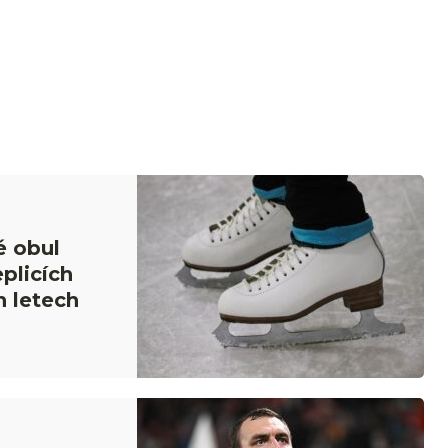
é obul
eplicích
h letech