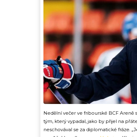
Nedělní večer ve fribourské BCF Areně sk
tým, který vypadal, jako by přijel na přá
neschovával se za diplomatické fráze. 