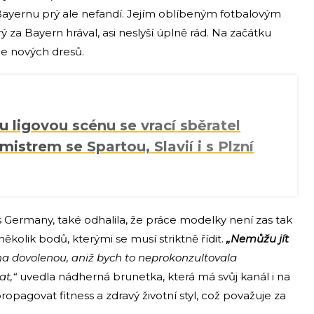
 Bayernu prý ale nefandí. Jejím oblíbeným fotbalovým
za Bayern hrával, asi neslyší úplně rád. Na začátku
e nových dresů.
 ligovou scénu se vrací sběratel
 mistrem se Spartou, Slavií i s Plzní
 Germany, také odhalila, že práce modelky není zas tak
kolik bodů, kterými se musí striktně řídit.
„Nemůžu jít
a dovolenou, aniž bych to neprokonzultovala
at,“
uvedla nádherná brunetka, která má svůj kanál i na
agovat fitness a zdravý životní styl, což považuje za