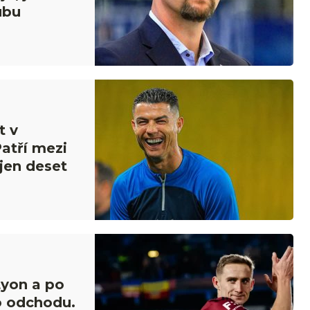
ubu
t v
atří mezi
 jen deset
Lyon a po
o odchodu.