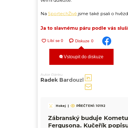
velmi důležité.
Na
SportechŽivě
jsme také psali o hvězd
Ja to slavnému páru podle vás slu
Diskuze
0
Vstoupit do diskuze
Autor článku
Radek Bardouzl
Hokej
|
PŘEČTENÍ:
10192
Zábranský buduje Kometu
Fergusona. Kučeřík popisuj