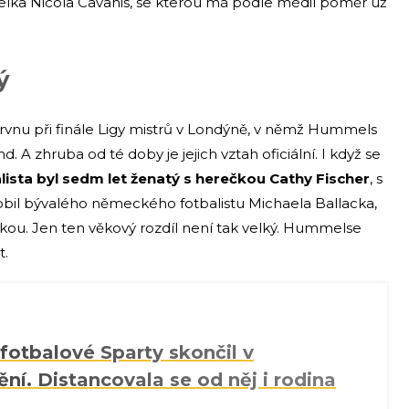
delka Nicola Cavanis, se kterou má podle médií poměr už
ý
ervnu při finále Ligy mistrů v Londýně, v němž Hummels
A zhruba od té doby je jejich vztah oficiální. I když se
ista byl sedm let ženatý s herečkou Cathy Fischer
, s
bil bývalého německého fotbalistu Michaela Ballacka,
kou. Jen ten věkový rozdíl není tak velký. Hummelse
t.
otbalové Sparty skončil v
í. Distancovala se od něj i rodina