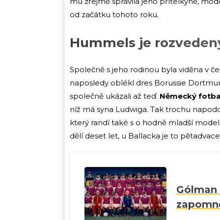
mu zřejmě spravila jeho přítelkyně, mo
od začátku tohoto roku.
Hummels je rozveden
Společně s jeho rodinou byla viděna v č
naposledy oblékl dres Borussie Dortmund. 
společně ukázali až teď.
Německý fotbal
níž má syna Ludwiga. Tak trochu napodo
který randí také s o hodně mladší model
dělí deset let, u Ballacka je to pětadvace
Gólman f
zapomněn