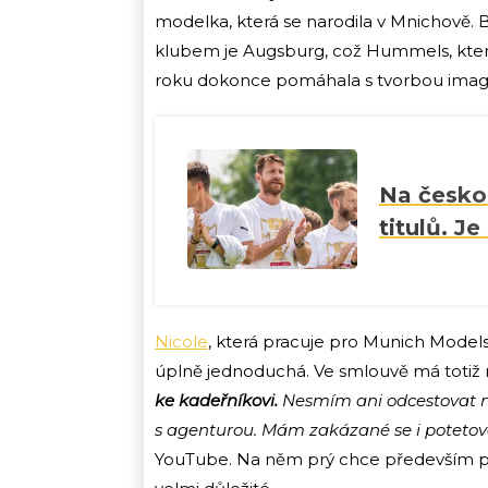
modelka, která se narodila v Mnichově.
klubem je Augsburg, což Hummels, který 
roku dokonce pomáhala s tvorbou imag
Na českou
titulů. Je
Nicole
, která pracuje pro Munich Models
úplně jednoduchá. Ve smlouvě má totiž ně
ke kadeřníkovi.
Nesmím ani odcestovat n
s agenturou. Mám zakázané se i potetov
YouTube. Na něm prý chce především prop