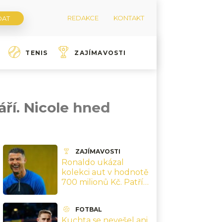
REDAKCE
KONTAKT
TENIS
ZAJÍMAVOSTI
áří. Nicole hned
ZAJÍMAVOSTI
Ronaldo ukázal
kolekci aut v hodnotě
700 milionů Kč. Patří
mezi ně model,
kterých vzniklo jen
FOTBAL
deset
Kuchta se nevešel ani