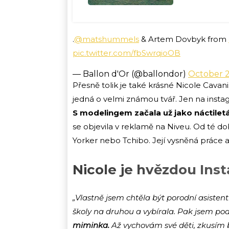
.
@matshummels
& Artem Dovbyk from
pic.twitter.com/fbSwrqioOB
— Ballon d'Or (@ballondor)
October 2
Přesně tolik je také krásné Nicole Cavan
jedná o velmi známou tvář. Jen na instagr
S modelingem začala už jako náctilet
se objevila v reklamě na Niveu. Od té d
Yorker nebo Tchibo. Její vysněná práce a
Nicole je hvězdou Ins
„Vlastně jsem chtěla být porodní asistentk
školy na druhou a vybírala. Pak jsem poda
miminka.
Až vychovám své děti, zkusím b