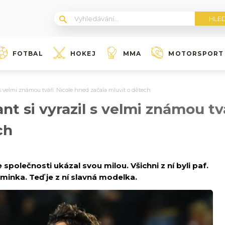
FOTBAL
HOKEJ
MMA
MOTORSPORT
 s velmi známou tváří. Nicole hned začala mluvit o dětech
t si vyrazil s velmi známou tv
ch
polečnosti ukázal svou milou. Všichni z ní byli paf.
minka. Teď je z ní slavná modelka.