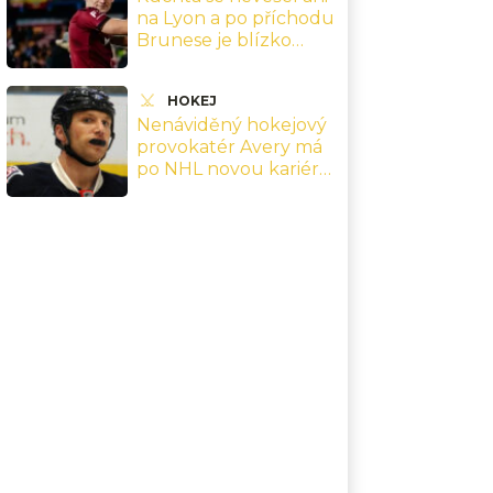
na Lyon a po příchodu
Brunese je blízko
odchodu. Sparta
jedná s Legií Varšava
HOKEJ
Nenáviděný hokejový
provokatér Avery má
po NHL novou kariéru.
Zazářil i ve filmu
Odyssea