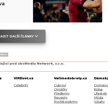
va
AZIT DALŠÍ ČLÁNKY
MMELS
dající pod abcMedia Network, s.r.o.
z
VIPživot.cz
Vařímedobroty.cz
Dámský
Celebrity
Cukroví
Domácn
Omáčky
Krása
Předkrmy
Lifestyle
Recepty
Móda
Rychlé pokrmy
Vztahy