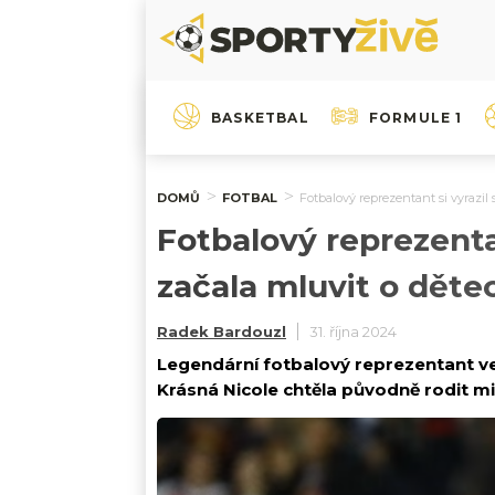
BASKETBAL
FORMULE 1
DOMŮ
FOTBAL
Fotbalový reprezentant si vyrazil
Fotbalový reprezentan
začala mluvit o děte
Radek Bardouzl
31. října 2024
Legendární fotbalový reprezentant ve s
Krásná Nicole chtěla původně rodit mi