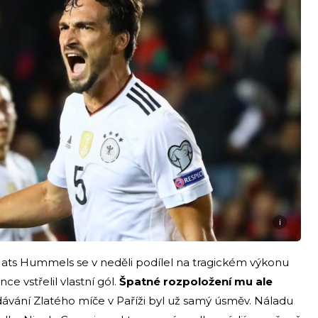
i
ts Hummels se v neděli podílel na tragickém výkonu
ce vstřelil vlastní gól.
Špatné rozpoložení mu ale
vání Zlatého míče v Paříži byl už samý úsměv. Náladu