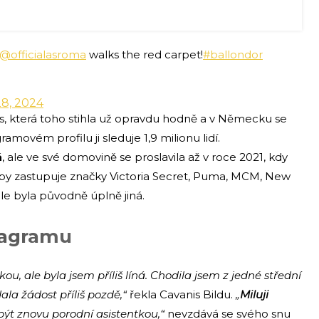
@officialasroma
walks the red carpet!
#ballondor
8, 2024
is, která toho stihla už opravdu hodně a v Německu se
amovém profilu ji sleduje 1,9 milionu lidí.
á
, ale ve své domovině se proslavila až v roce 2021, kdy
oby zastupuje značky Victoria Secret, Puma, MCM, New
le byla původně úplně jiná.
tagramu
ou, ale byla jsem příliš líná. Chodila jsem z jedné střední
la žádost příliš pozdě,“
řekla Cavanis Bildu.
„
Miluji
ýt znovu porodní asistentkou,“
nevzdává se svého snu