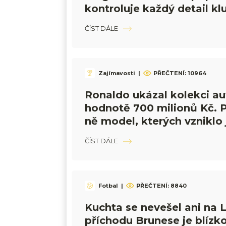
kontroluje každý detail kl
ČÍST DÁLE
Zajímavosti
|
PŘEČTENÍ:
10964
Ronaldo ukázal kolekci au
hodnotě 700 milionů Kč. P
ně model, kterých vzniklo
ČÍST DÁLE
Fotbal
|
PŘEČTENÍ:
8840
Kuchta se nevešel ani na 
příchodu Brunese je blízk