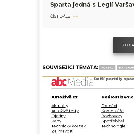
Sparta jedná s Legií Varša
ČÍST DÁLE
ZOBR
SOUVISEJÍCÍ TÉMATA:
FOTBAL
MATS HU
Další portály spa
AutoŽivě.cz
Události247.c
Aktuality
Domácí
Autoživě testy
Komentáře
Ojetiny
Rozhovory
Rady
Spotřebitel
Technický koutek
Technologie
Zajímavosti