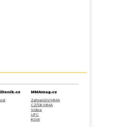
Deník.cz
MMAmag.cz
ost
Zahraniční MMA
CZ/SK MMA
Videa
UFC
KSW