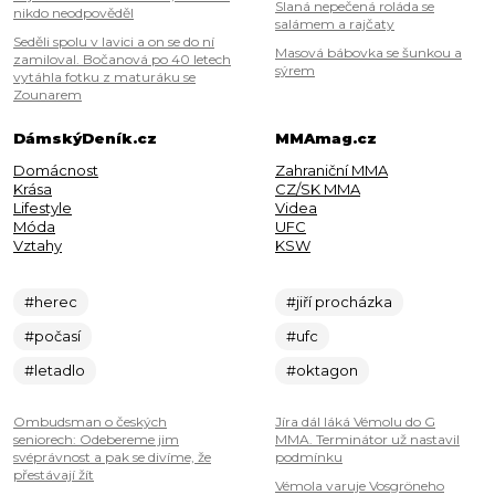
Slaná nepečená roláda se
nikdo neodpověděl
salámem a rajčaty
Seděli spolu v lavici a on se do ní
Masová bábovka se šunkou a
zamiloval. Bočanová po 40 letech
sýrem
vytáhla fotku z maturáku se
Zounarem
DámskýDeník.cz
MMAmag.cz
Domácnost
Zahraniční MMA
Krása
CZ/SK MMA
Lifestyle
Videa
Móda
UFC
Vztahy
KSW
#herec
#jiří procházka
#počasí
#ufc
#letadlo
#oktagon
Ombudsman o českých
Jíra dál láká Vémolu do G
seniorech: Odebereme jim
MMA. Terminátor už nastavil
svéprávnost a pak se divíme, že
podmínku
přestávají žít
Vémola varuje Vosgröneho