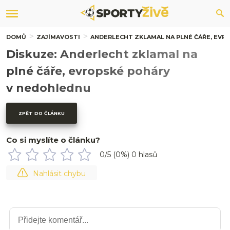
DOMŮ
ZAJÍMAVOSTI
ANDERLECHT ZKLAMAL NA PLNÉ ČÁŘE, EV
Diskuze: Anderlecht zklamal na
plné čáře, evropské poháry
v nedohlednu
ZPĚT DO ČLÁNKU
Co si myslíte o článku?
0
/5 (
0
%)
0
hlasů
Nahlásit chybu