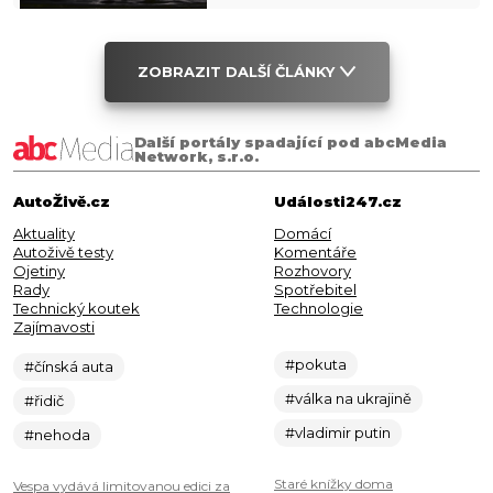
ZOBRAZIT DALŠÍ ČLÁNKY
Další portály spadající pod abcMedia
Network, s.r.o.
AutoŽivě.cz
Události247.cz
Aktuality
Domácí
Autoživě testy
Komentáře
Ojetiny
Rozhovory
Rady
Spotřebitel
Technický koutek
Technologie
Zajímavosti
#pokuta
#čínská auta
#válka na ukrajině
#řidič
#vladimir putin
#nehoda
Staré knížky doma
Vespa vydává limitovanou edici za