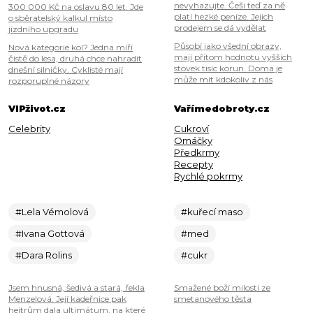
nevyhazujte. Češi teď za ně
300 000 Kč na oslavu 80 let. Jde
platí hezké peníze. Jejich
o sběratelský kalkul místo
prodejem se dá vydělat
jízdního upgradu
Působí jako všední obrazy,
Nová kategorie kol? Jedna míří
mají přitom hodnotu vyšších
čistě do lesa, druhá chce nahradit
stovek tisíc korun. Doma je
dnešní silničky. Cyklisté mají
může mít kdokoliv z nás
rozporuplné názory
VIPživot.cz
Vařímedobroty.cz
Celebrity
Cukroví
Omáčky
Předkrmy
Recepty
Rychlé pokrmy
#Lela Vémolová
#kuřecí maso
#Ivana Gottová
#med
#Dara Rolins
#cukr
Jsem hnusná, šedivá a stará, řekla
Smažené boží milosti ze
Menzelová. Její kadeřnice pak
smetanového těsta
hejtrům dala ultimátum, na které