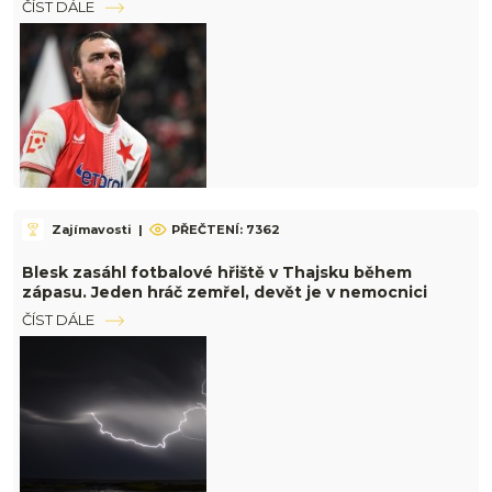
ČÍST DÁLE
Zajímavosti
|
PŘEČTENÍ: 7362
Blesk zasáhl fotbalové hřiště v Thajsku během
zápasu. Jeden hráč zemřel, devět je v nemocnici
ČÍST DÁLE