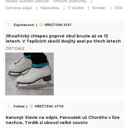
Zajímavosti
|
PŘEČTENÍ: 5137
Jihoafrický chlapec poprvé obul brusle až ve 13
letech. V Teplicích skočil dvojitý axel po třech letech
ČÍST DÁLE
Fotbal
|
PŘEČTENÍ: 4776
Kanonýr Slavie na odpis. Fanoušek už Chorého v lize
nechce, Tvrdík si ukousl velké sousto