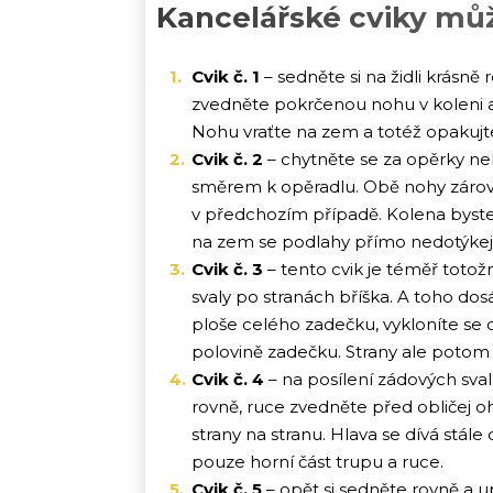
Kancelářské cviky můž
Cvik č. 1
– sedněte si na židli krásně
zvedněte pokrčenou nohu v koleni a z
Nohu vraťte na zem a totéž opakujt
Cvik č. 2
– chytněte se za opěrky ne
směrem k opěradlu. Obě nohy záro
v předchozím případě. Kolena byste
na zem se podlahy přímo nedotýkejte
Cvik č. 3
– tento cvik je téměř totož
svaly po stranách bříška. A toho dos
ploše celého zadečku, vykloníte se 
polovině zadečku. Strany ale poto
Cvik č. 4
– na posílení zádových sva
rovně, ruce zvedněte před obličej oh
strany na stranu. Hlava se dívá stál
pouze horní část trupu a ruce.
Cvik č. 5
– opět si sedněte rovně a u