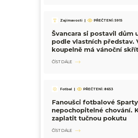
Zajímavosti
|
PŘEČTENÍ:
5915
Švancara si postavil dům 
podle vlastních představ. 
koupelně má vánoční skřít
rok
ČÍST DÁLE
Fotbal
|
PŘEČTENÍ:
8653
Fanoušci fotbalové Sparty
nepochopitelné chování. 
zaplatit tučnou pokutu
ČÍST DÁLE