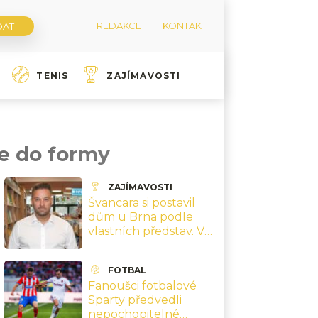
REDAKCE
KONTAKT
TENIS
ZAJÍMAVOSTI
e do formy
ZAJÍMAVOSTI
Švancara si postavil
dům u Brna podle
vlastních představ. V
koupelně má vánoční
skřítky po celý rok
FOTBAL
Fanoušci fotbalové
Sparty předvedli
nepochopitelné