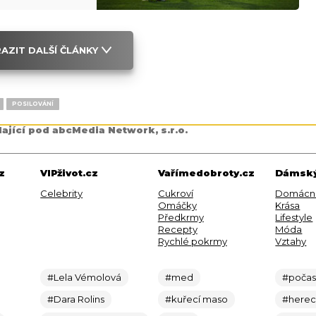
AZIT DALŠÍ ČLÁNKY
POSILOVÁNÍ
dající pod abcMedia Network, s.r.o.
z
VIPživot.cz
Vařímedobroty.cz
Dámský
Celebrity
Cukroví
Domácn
Omáčky
Krása
Předkrmy
Lifestyle
Recepty
Móda
Rychlé pokrmy
Vztahy
#Lela Vémolová
#med
#počas
#Dara Rolins
#kuřecí maso
#here