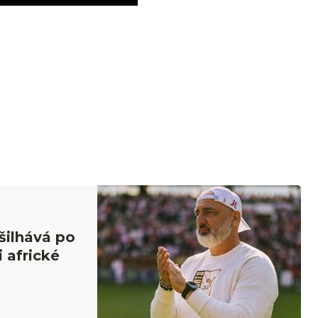
šilhává po
i africké