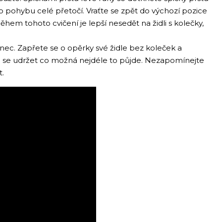
o pohybu celé přetočí. Vraťte se zpět do výchozí pozice
ěhem tohoto cvičení je lepší nesedět na židli s kolečky,
onec. Zapřete se o opěrky své židle bez koleček a
e se udržet co možná nejdéle to půjde. Nezapomínejte
t.