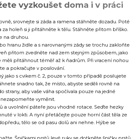
ete vyzkoušet doma i v práci
 rovně, srovnejte si záda a ramena stáhněte dozadu. Poté
a holeň si ji přitáhněte k tělu. Stáhněte přitom bříško.
e na druhou.
bo hranu židle a s narovnanými zády se trochu zakloňte
veň přitom zvedněte nad zem stejným způsobem, jako
 měli přitáhnout téměř až k ňadrům. Při vracení nohou
 a pokračujte v posilování.
ný jako s cvikem č. 2, pouze v tomto případě posilujete
áhnete snadno tak, že místo, abyste seděli rovně na
do strany, aby vaše váha spočívala pouze na jedné
m nezapomeňte vyměnit.
lů a uvolnění páteře jsou vhodné rotace. Seďte hezky
nuté v lokti. A nyní přetáčejte pouze horní část těla ze
e dopředu, tělo se od pasu dolů ani nehne. Hýbe se
pažte. Špičkami prstů levé ruky se dotkněte špičky prstů