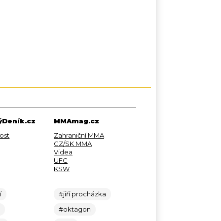
Deník.cz
MMAmag.cz
ost
Zahraniční MMA
CZ/SK MMA
Videa
UFC
KSW
í
#jiří procházka
c
#oktagon