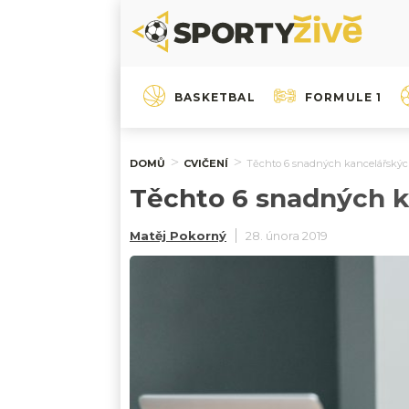
BASKETBAL
FORMULE 1
DOMŮ
CVIČENÍ
Těchto 6 snadných kancelářských
Těchto 6 snadných k
Matěj Pokorný
28. února 2019