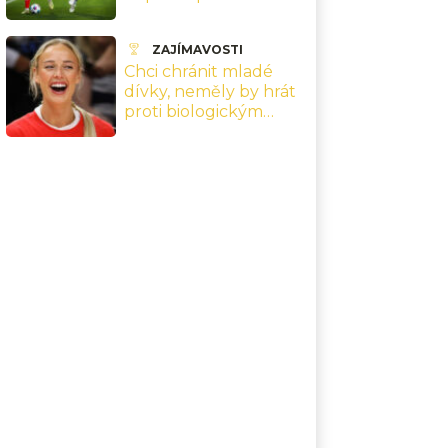
chování. Klub musí
zaplatit tučnou
ZAJÍMAVOSTI
pokutu
Chci chránit mladé
dívky, neměly by hrát
proti biologickým
mužům, říká hvězda
ženské NBA
Cunninghamová