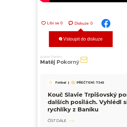
Diskuze
0
Vstoupit do diskuze
Autor článku
Matěj Pokorný
Fotbal
|
PŘEČTENÍ:
7345
Kouč Slavie Trpišovský po
dalších posilách. Vyhlédl s
rychlíky z Baníku
ČÍST DÁLE