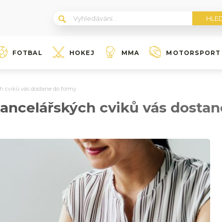
FOTBAL
HOKEJ
MMA
MOTORSPORT
 cviků vás dostane do formy
ancelářských cviků vás dostan