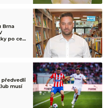
u Brna
V
ky po celý
 předvedli
Klub musí