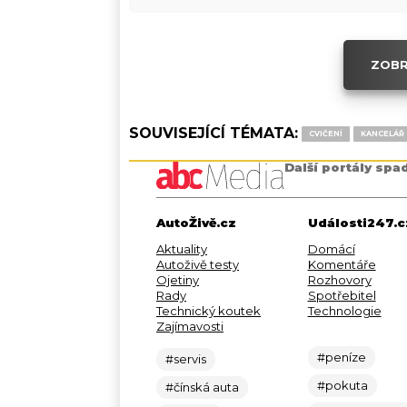
ZOBR
SOUVISEJÍCÍ TÉMATA:
CVIČENÍ
KANCELÁŘ
Další portály spa
AutoŽivě.cz
Události247.c
Aktuality
Domácí
Autoživě testy
Komentáře
Ojetiny
Rozhovory
Rady
Spotřebitel
Technický koutek
Technologie
Zajímavosti
#peníze
#servis
#pokuta
#čínská auta