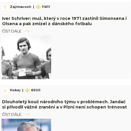
Zajímavosti
|
11611
Iver Schriver: muž, který v roce 1971 zastínil Simonsena i
Olsena a pak zmizel z dánského fotbalu
ČÍST DÁLE
Hokej
|
6920
Dlouholetý kouč národního týmu v problémech. Jandač
si přivodil vážné zranění a v Plzni není schopen trénovat
ČÍST DÁLE