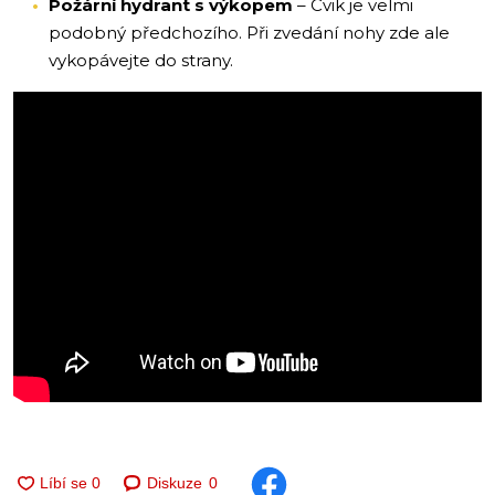
Požární hydrant s výkopem
– Cvik je velmi
podobný předchozího. Při zvedání nohy zde ale
vykopávejte do strany.
Diskuze
0