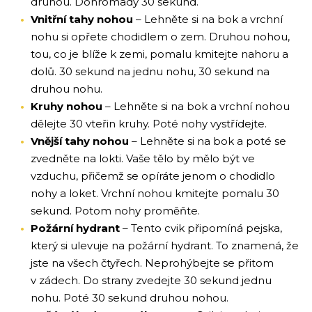
druhou. Dohromady 30 sekund.
Vnitřní tahy nohou
– Lehněte si na bok a vrchní
nohu si opřete chodidlem o zem. Druhou nohou,
tou, co je blíže k zemi, pomalu kmitejte nahoru a
dolů. 30 sekund na jednu nohu, 30 sekund na
druhou nohu.
Kruhy nohou
– Lehněte si na bok a vrchní nohou
dělejte 30 vteřin kruhy. Poté nohy vystřídejte.
Vnější tahy nohou
– Lehněte si na bok a poté se
zvedněte na lokti. Vaše tělo by mělo být ve
vzduchu, přičemž se opíráte jenom o chodidlo
nohy a loket. Vrchní nohou kmitejte pomalu 30
sekund. Potom nohy proměňte.
Požární hydrant
– Tento cvik připomíná pejska,
který si ulevuje na požární hydrant. To znamená, že
jste na všech čtyřech. Neprohýbejte se přitom
v zádech. Do strany zvedejte 30 sekund jednu
nohu. Poté 30 sekund druhou nohou.