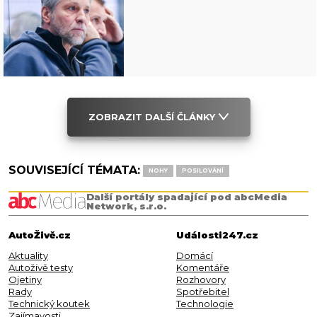
ZOBRAZIT DALŠÍ ČLÁNKY
SOUVISEJÍCÍ TÉMATA:
NOHY
POSILOVÁNÍ
Další portály spadající pod abcMedia
Network, s.r.o.
AutoŽivě.cz
Události247.cz
Aktuality
Domácí
Autoživě testy
Komentáře
Ojetiny
Rozhovory
Rady
Spotřebitel
Technický koutek
Technologie
Zajímavosti