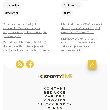
#letadlo
#oktagon
#počasí
#ufc
Ombudsman o českých
Martínek má v KSW poslední
seniorech: Odebereme jim
dva zápasy. Pak může přijít
svéprávnost a pak se divíme, že
návrat do OKTAGONu
přestávají žít
Muradov překonal vlastní
Žádné vykládání na pás, žádný
maximum. Ve světovém
skener. Kaufland testuje vozík,
žebříčku je světovou
který markuje zboží sám od sebe
sedmadvacítkou
KONTAKT
REDAKCE
KARIÉRA
COOKIES
ETICKÝ KODEX
O NÁS