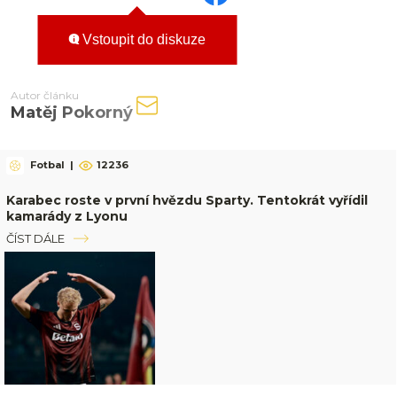
Vstoupit do diskuze
Autor článku
Matěj Pokorný
Fotbal
|
12236
Karabec roste v první hvězdu Sparty. Tentokrát vyřídil
kamarády z Lyonu
ČÍST DÁLE