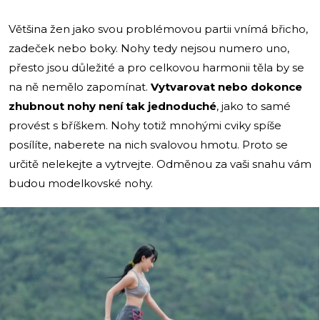
Většina žen jako svou problémovou partii vnímá břicho,
zadeček nebo boky. Nohy tedy nejsou numero uno,
přesto jsou důležité a pro celkovou harmonii těla by se
na ně nemělo zapomínat.
Vytvarovat nebo dokonce
zhubnout nohy není tak jednoduché
, jako to samé
provést s bříškem. Nohy totiž mnohými cviky spíše
posílíte, naberete na nich svalovou hmotu. Proto se
určitě nelekejte a vytrvejte. Odměnou za vaši snahu vám
budou modelkovské nohy.