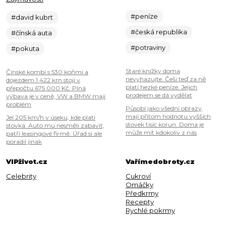
#peníze
#david kubrt
#česká republika
#čínská auta
#potraviny
#pokuta
Staré knížky doma
Čínské kombi s 530 koňmi a
nevyhazujte. Češi teď za ně
dojezdem 1 422 km stojí v
platí hezké peníze. Jejich
přepočtu 675 000 Kč. Plná
prodejem se dá vydělat
výbava je v ceně, VW a BMW mají
problém
Působí jako všední obrazy,
mají přitom hodnotu vyšších
Jel 205 km/h v úseku, kde platí
stovek tisíc korun. Doma je
stovka. Auto mu nesměli zabavit,
může mít kdokoliv z nás
patří leasingové firmě. Úřad si ale
poradil jinak
VIPživot.cz
Vařímedobroty.cz
Celebrity
Cukroví
Omáčky
Předkrmy
Recepty
Rychlé pokrmy