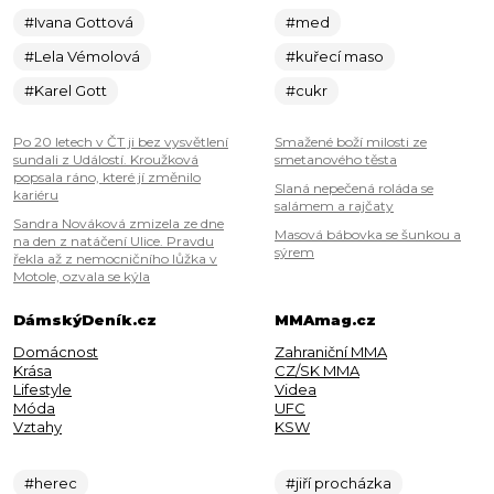
#Ivana Gottová
#med
#Lela Vémolová
#kuřecí maso
#Karel Gott
#cukr
Po 20 letech v ČT ji bez vysvětlení
Smažené boží milosti ze
sundali z Událostí. Kroužková
smetanového těsta
popsala ráno, které jí změnilo
Slaná nepečená roláda se
kariéru
salámem a rajčaty
Sandra Nováková zmizela ze dne
Masová bábovka se šunkou a
na den z natáčení Ulice. Pravdu
sýrem
řekla až z nemocničního lůžka v
Motole, ozvala se kýla
DámskýDeník.cz
MMAmag.cz
Domácnost
Zahraniční MMA
Krása
CZ/SK MMA
Lifestyle
Videa
Móda
UFC
Vztahy
KSW
#herec
#jiří procházka