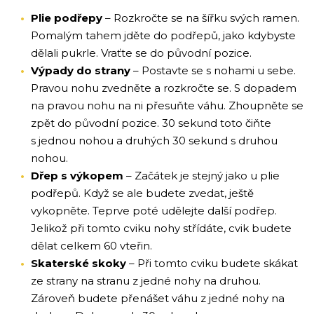
Plie podřepy
– Rozkročte se na šířku svých ramen.
Pomalým tahem jděte do podřepů, jako kdybyste
dělali pukrle. Vraťte se do původní pozice.
Výpady do strany
– Postavte se s nohami u sebe.
Pravou nohu zvedněte a rozkročte se. S dopadem
na pravou nohu na ni přesuňte váhu. Zhoupněte se
zpět do původní pozice. 30 sekund toto čiňte
s jednou nohou a druhých 30 sekund s druhou
nohou.
Dřep s výkopem
– Začátek je stejný jako u plie
podřepů. Když se ale budete zvedat, ještě
vykopněte. Teprve poté udělejte další podřep.
Jelikož při tomto cviku nohy střídáte, cvik budete
dělat celkem 60 vteřin.
Skaterské skoky
– Při tomto cviku budete skákat
ze strany na stranu z jedné nohy na druhou.
Zároveň budete přenášet váhu z jedné nohy na