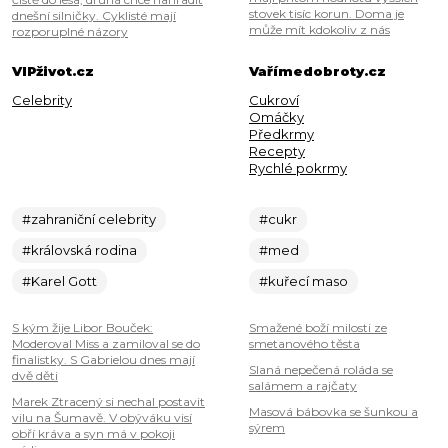
stovek tisíc korun. Doma je
dnešní silničky. Cyklisté mají
může mít kdokoliv z nás
rozporuplné názory
VIPživot.cz
Vařímedobroty.cz
Celebrity
Cukroví
Omáčky
Předkrmy
Recepty
Rychlé pokrmy
#zahraniční celebrity
#cukr
#královská rodina
#med
#Karel Gott
#kuřecí maso
S kým žije Libor Bouček:
Smažené boží milosti ze
Moderoval Miss a zamiloval se do
smetanového těsta
finalistky. S Gabrielou dnes mají
Slaná nepečená roláda se
dvě děti
salámem a rajčaty
Marek Ztracený si nechal postavit
Masová bábovka se šunkou a
vilu na Šumavě. V obýváku visí
sýrem
obří kráva a syn má v pokoji