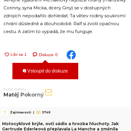
Corinny, syna Micka, dcery Giny) se v dostupných
zdrojích nepodařilo dohledat. Ta větev rodiny soukromí
chrání důsledně a dlouhodobě. Ralf si zvolil opačnou
cestu. A zatím to vypadá, že mu funguje.
Diskuze
0
Vstoupit do diskuze
Autor článku
Matěj Pokorný
Zajímavosti
|
3749
Motocyklové brýle, ovčí sádlo a hrozba hluchoty. Jak
Gertrude Ederleová přeplavala La Manche a změnila