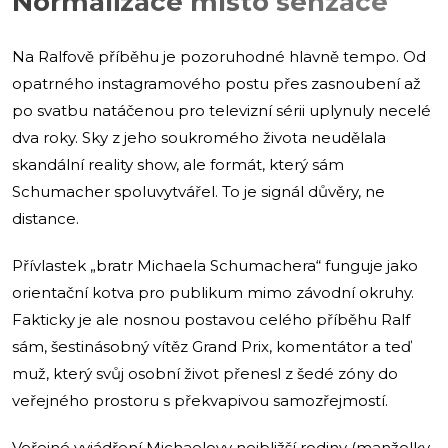
Normalizace místo senzace
Na Ralfově příběhu je pozoruhodné hlavně tempo. Od
opatrného instagramového postu přes zasnoubení až
po svatbu natáčenou pro televizní sérii uplynuly necelé
dva roky. Sky z jeho soukromého života neudělala
skandální reality show, ale formát, který sám
Schumacher spoluvytvářel. To je signál důvěry, ne
distance.
Přívlastek „bratr Michaela Schumachera“ funguje jako
orientační kotva pro publikum mimo závodní okruhy.
Fakticky je ale nosnou postavou celého příběhu Ralf
sám, šestinásobný vítěz Grand Prix, komentátor a teď
muž, který svůj osobní život přenesl z šedé zóny do
veřejného prostoru s překvapivou samozřejmostí.
Veřejné vyjádření Michaelovy nejbližší rodiny (manželky