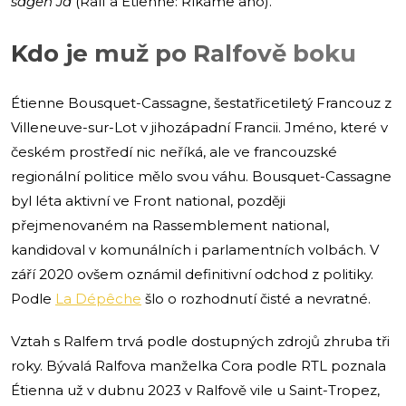
sagen Ja
(Ralf a Étienne: Říkáme ano).
Kdo je muž po Ralfově boku
Étienne Bousquet-Cassagne, šestatřicetiletý Francouz z
Villeneuve-sur-Lot v jihozápadní Francii. Jméno, které v
českém prostředí nic neříká, ale ve francouzské
regionální politice mělo svou váhu. Bousquet-Cassagne
byl léta aktivní ve Front national, později
přejmenovaném na Rassemblement national,
kandidoval v komunálních i parlamentních volbách. V
září 2020 ovšem oznámil definitivní odchod z politiky.
Podle
La Dépêche
šlo o rozhodnutí čisté a nevratné.
Vztah s Ralfem trvá podle dostupných zdrojů zhruba tři
roky. Bývalá Ralfova manželka Cora podle RTL poznala
Étienna už v dubnu 2023 v Ralfově vile u Saint-Tropez,