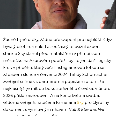
i
Žádné tajné útěky, žádné překvapení pro nejbližší. Když
bývalý pilot Formule 1 a současný televizní expert
stanice Sky stanul před matrikářem v přímořském
městečku na Azurovém pobřeží, byl to jen další logický
krok v příběhu, který začal instagramovou fotkou se
západem slunce v červenci 2024. Tehdy Schumacher
zveřejnil snímek s partnerem a popiskem o tom, že
nejkrásnější je mít po boku správného člověka. V únoru
2026 přišlo zasnoubení. A na konci května svatba,
vědomě veřejná, natáčená kamerami
Sky
pro čtyřdílný
dokument s výmluvným názvem
Ralf & Étienne: Wir