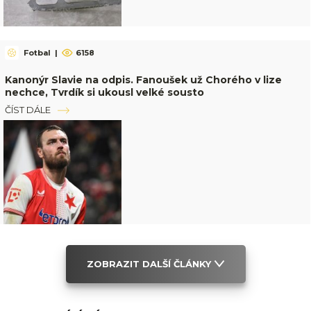
Fotbal
|
6158
Kanonýr Slavie na odpis. Fanoušek už Chorého v lize
nechce, Tvrdík si ukousl velké sousto
ČÍST DÁLE
ZOBRAZIT DALŠÍ ČLÁNKY