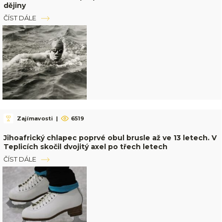
dějiny
ČÍST DÁLE
Zajímavosti
|
6519
Jihoafrický chlapec poprvé obul brusle až ve 13 letech. V
Teplicích skočil dvojitý axel po třech letech
ČÍST DÁLE