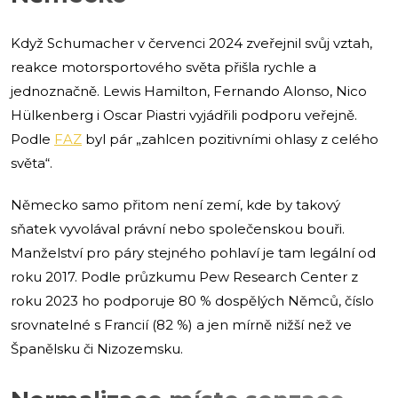
Když Schumacher v červenci 2024 zveřejnil svůj vztah,
reakce motorsportového světa přišla rychle a
jednoznačně. Lewis Hamilton, Fernando Alonso, Nico
Hülkenberg i Oscar Piastri vyjádřili podporu veřejně.
Podle
FAZ
byl pár „zahlcen pozitivními ohlasy z celého
světa“.
Německo samo přitom není zemí, kde by takový
sňatek vyvolával právní nebo společenskou bouři.
Manželství pro páry stejného pohlaví je tam legální od
roku 2017. Podle průzkumu Pew Research Center z
roku 2023 ho podporuje 80 % dospělých Němců, číslo
srovnatelné s Francií (82 %) a jen mírně nižší než ve
Španělsku či Nizozemsku.