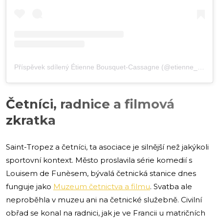
Příspěvek sdílený Étienne Bousquet-Cassagne (@etienne_bousquet)
Četníci, radnice a filmová
zkratka
Saint-Tropez a četníci, ta asociace je silnější než jakýkoli
sportovní kontext. Město proslavila série komedií s
Louisem de Funèsem, bývalá četnická stanice dnes
funguje jako
Muzeum četnictva a filmu
. Svatba ale
neproběhla v muzeu ani na četnické služebně. Civilní
obřad se konal na radnici, jak je ve Francii u matričních