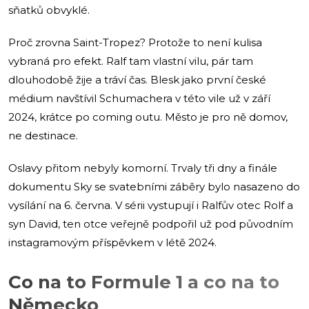
sňatků obvyklé.
Proč zrovna Saint-Tropez? Protože to není kulisa
vybraná pro efekt. Ralf tam vlastní vilu, pár tam
dlouhodobě žije a tráví čas. Blesk jako první české
médium navštívil Schumachera v této vile už v září
2024, krátce po coming outu. Město je pro ně domov,
ne destinace.
Oslavy přitom nebyly komorní. Trvaly tři dny a finále
dokumentu Sky se svatebními záběry bylo nasazeno do
vysílání na 6. června. V sérii vystupují i Ralfův otec Rolf a
syn David, ten otce veřejně podpořil už pod původním
instagramovým příspěvkem v létě 2024.
Co na to Formule 1 a co na to
Německo