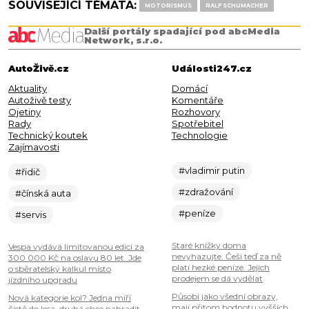
SOUVISEJÍCÍ TÉMATA:
MOTORISMUS
RALF SCHUMACHER
Další portály spadající pod abcMedia
Network, s.r.o.
AutoŽivě.cz
Události247.cz
Aktuality
Domácí
Autoživě testy
Komentáře
Ojetiny
Rozhovory
Rady
Spotřebitel
Technický koutek
Technologie
Zajímavosti
#vladimir putin
#řidič
#zdražování
#čínská auta
#peníze
#servis
Staré knížky doma
Vespa vydává limitovanou edici za
nevyhazujte. Češi teď za ně
300 000 Kč na oslavu 80 let. Jde
platí hezké peníze. Jejich
o sběratelský kalkul místo
prodejem se dá vydělat
jízdního upgradu
Působí jako všední obrazy,
Nová kategorie kol? Jedna míří
mají přitom hodnotu vyšších
čistě do lesa, druhá chce nahradit