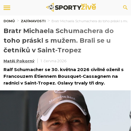
DOMŮ
ZAJÍMAVOSTI
Bratr Michaela Schumachera do toho práskl s mužem
Bratr Michaela Schumachera do
toho práskl s mužem. Brali se u
četníků v Saint-Tropez
Matěj Pokorný
1. června 2026
Ralf Schumacher se 30. května 2026 civilně oženil s
Francouzem Étiennem Bousquet-Cassagnem na
radnici v Saint-Tropez. Oslavy trvaly tři dny.