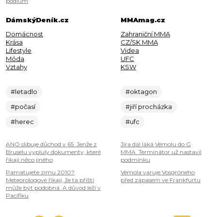
pódium
DámskýDeník.cz
MMAmag.cz
Domácnost
Zahraniční MMA
Krása
CZ/SK MMA
Lifestyle
Videa
Móda
UFC
Vztahy
KSW
#letadlo
#oktagon
#počasí
#jiří procházka
#herec
#ufc
ANO slibuje důchod v 65. Jenže z
Jíra dál láká Vémolu do G
Bruselu vypluly dokumenty, které
MMA. Terminátor už nastavil
říkají něco jiného
podmínku
Pamatujete zimu 2010?
Vémola varuje Vosgröneho
Meteorologové říkají, že ta příští
před zápasem ve Frankfurtu
může být podobná. A důvod leží v
Pacifiku