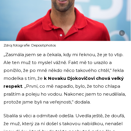
i
Zdroj fotografie: Depositphotos
„Zasmála jsem se a čekala, kdy mi řeknou, že je to vtip.
Ale ten muž to myslel vážně. Fakt mě to urazilo a
ponížilo, že po mně někdo něco takového chtěl,“ řekla
modelka s tím, že
k Novaku Djokovičovi chová velký
respekt
. „První, co mě napadlo, bylo, že toho chlapa
praštím a poleju ho vodou. Nakonec jsem to neudělala,
protože jsme byli na veřejnosti,“ dodala.
Sbalila si věci a odmítavě odešla. Uvedla ještě, že doufá,
že muž, který za ní došel s takovou nabídkou, nenašel