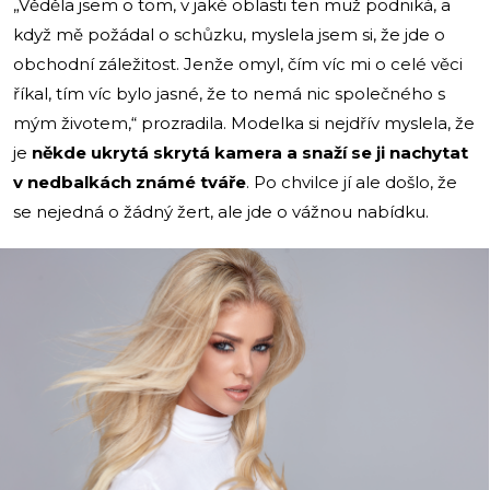
„Věděla jsem o tom, v jaké oblasti ten muž podniká, a
když mě požádal o schůzku, myslela jsem si, že jde o
obchodní záležitost. Jenže omyl, čím víc mi o celé věci
říkal, tím víc bylo jasné, že to nemá nic společného s
mým životem,“ prozradila. Modelka si nejdřív myslela, že
je
někde ukrytá skrytá kamera a snaží se ji nachytat
v nedbalkách známé tváře
. Po chvilce jí ale došlo, že
se nejedná o žádný žert, ale jde o vážnou nabídku.