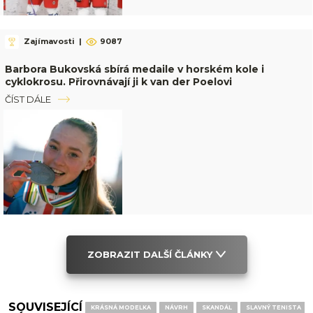
Zajímavosti
|
9087
Barbora Bukovská sbírá medaile v horském kole i
cyklokrosu. Přirovnávají ji k van der Poelovi
ČÍST DÁLE
ZOBRAZIT DALŠÍ ČLÁNKY
SOUVISEJÍCÍ
KRÁSNÁ MODELKA
NÁVRH
SKANDÁL
SLAVNÝ TENISTA