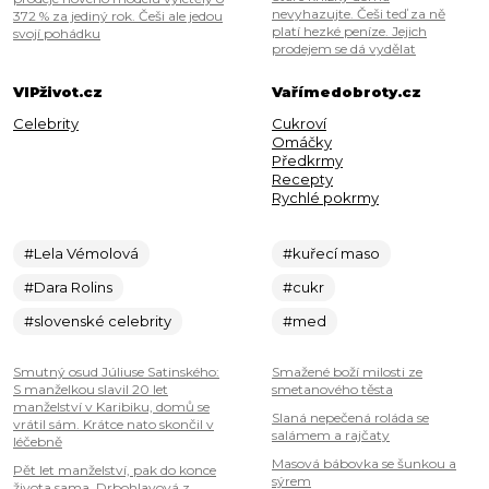
nevyhazujte. Češi teď za ně
372 % za jediný rok. Češi ale jedou
platí hezké peníze. Jejich
svojí pohádku
prodejem se dá vydělat
VIPživot.cz
Vařímedobroty.cz
Celebrity
Cukroví
Omáčky
Předkrmy
Recepty
Rychlé pokrmy
#Lela Vémolová
#kuřecí maso
#Dara Rolins
#cukr
#slovenské celebrity
#med
Smutný osud Júliuse Satinského:
Smažené boží milosti ze
S manželkou slavil 20 let
smetanového těsta
manželství v Karibiku, domů se
Slaná nepečená roláda se
vrátil sám. Krátce nato skončil v
salámem a rajčaty
léčebně
Masová bábovka se šunkou a
Pět let manželství, pak do konce
sýrem
života sama. Drbohlavová z