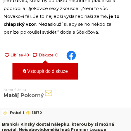
jinou dívku, která by do takto nechutné práce šla a
podrobila Djokoviče sexy zkoušce. „Není to vůči
Novakovi fér. Je to nejlepší vyslanec naší země
, je to
chlapský vzor
. Nezaslouží si, aby se ho někdo za
peníze pokoušel svádět,“ dodala Ščekičová.
Diskuze
0
Vstoupit do diskuze
Autor článku
Matěj Pokorný
Fotbal
|
13570
Brankář Kinský dostal nálepku, kterou by si možná
nepřál. Nejsebevědomější hráč Premier League