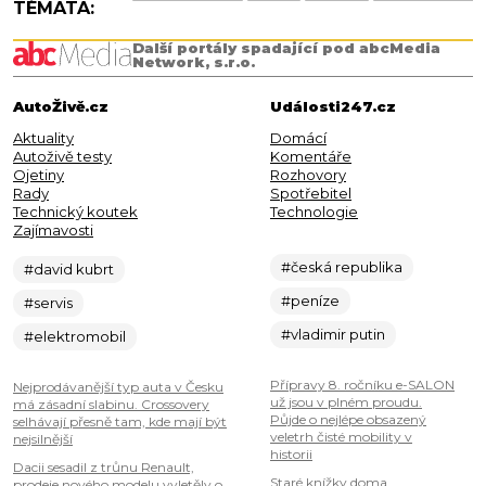
TÉMATA:
Další portály spadající pod abcMedia
Network, s.r.o.
AutoŽivě.cz
Události247.cz
Aktuality
Domácí
Autoživě testy
Komentáře
Ojetiny
Rozhovory
Rady
Spotřebitel
Technický koutek
Technologie
Zajímavosti
#česká republika
#david kubrt
#peníze
#servis
#vladimir putin
#elektromobil
Přípravy 8. ročníku e-SALON
Nejprodávanější typ auta v Česku
už jsou v plném proudu.
má zásadní slabinu. Crossovery
Půjde o nejlépe obsazený
selhávají přesně tam, kde mají být
veletrh čisté mobility v
nejsilnější
historii
Dacii sesadil z trůnu Renault,
Staré knížky doma
prodeje nového modelu vyletěly o