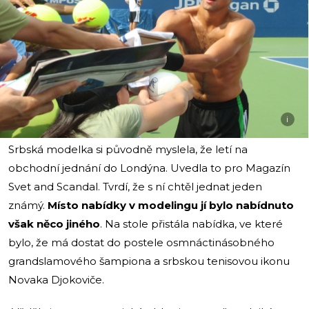
i
Srbská modelka si původně myslela, že letí na
obchodní jednání do Londýna. Uvedla to pro Magazín
Svet and Scandal. Tvrdí, že s ní chtěl jednat jeden
známý.
Místo nabídky v modelingu jí bylo nabídnuto
však něco jiného
. Na stole přistála nabídka, ve které
bylo, že má dostat do postele osmnáctinásobného
grandslamového šampiona a srbskou tenisovou ikonu
Novaka Djokoviče.