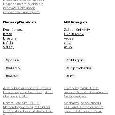
Dívky na koštěti skončila v
pečovatelském domě,
nepoznávala ani nejbližší
DámskýDeník.cz
MMAmag.cz
Domácnost
Zahraniční MMA
Krása
CZ/SK MMA
Lifestyle
Videa
Móda
UFC
Vztahy
KSW
#počasí
#oktagon
#letadlo
#jiří procházka
#herec
#ufc
ANO slibuje důchod v 65. Jenže z
Bývalý bojovník UFC se
Bruselu vypluly dokumenty, které
nabízí Jakeu Paulovi zdarma.
říkají něco jiného
Nechce ani cent
Pamatujete zimu 2010?
Machačev jde po rekordu
Meteorologové říkají, že ta příští
UFC. Proti Garrymu může
může být podobná. A důvod leží v
překonat Andersona Silvu