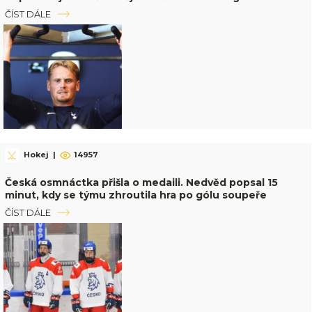
ČÍST DÁLE
Hokej
|
14957
Česká osmnáctka přišla o medaili. Nedvěd popsal 15
minut, kdy se týmu zhroutila hra po gólu soupeře
ČÍST DÁLE