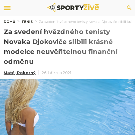
DOMŮ
TENIS
Za svedení hvězdného tenisty Novaka Djokoviče slíbili kr
Za svedení hvězdného tenisty
Novaka Djokoviče slíbili krásné
modelce neuvěřitelnou finanční
odměnu
Matěj Pokorný
26. března 2021