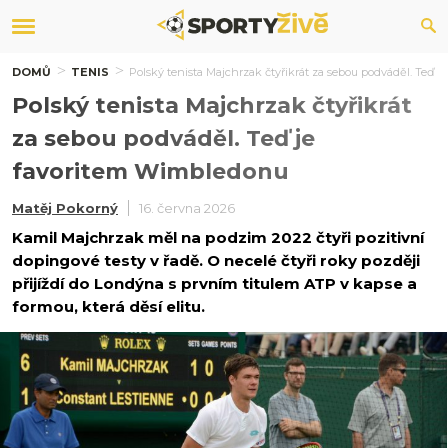
DOMŮ
TENIS
Polský tenista Majchrzak čtyřikrát za sebou podváděl. Teď 
Polský tenista Majchrzak čtyřikrát
za sebou podváděl. Teď je
favoritem Wimbledonu
Matěj Pokorný
16. června 2026
Kamil Majchrzak měl na podzim 2022 čtyři pozitivní
dopingové testy v řadě. O necelé čtyři roky později
přijíždí do Londýna s prvním titulem ATP v kapse a
formou, která děsí elitu.