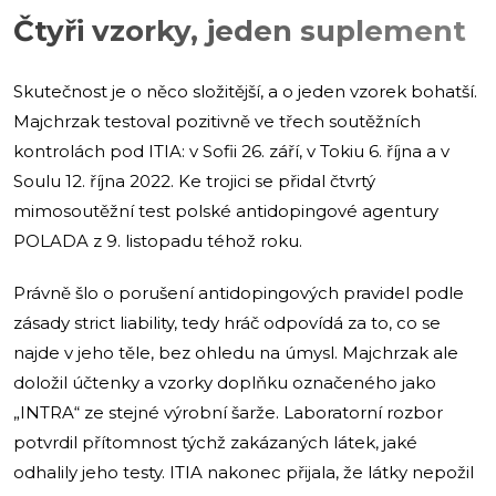
Čtyři vzorky, jeden suplement
Skutečnost je o něco složitější, a o jeden vzorek bohatší.
Majchrzak testoval pozitivně ve třech soutěžních
kontrolách pod ITIA: v Sofii 26. září, v Tokiu 6. října a v
Soulu 12. října 2022. Ke trojici se přidal čtvrtý
mimosoutěžní test polské antidopingové agentury
POLADA z 9. listopadu téhož roku.
Právně šlo o porušení antidopingových pravidel podle
zásady strict liability, tedy hráč odpovídá za to, co se
najde v jeho těle, bez ohledu na úmysl. Majchrzak ale
doložil účtenky a vzorky doplňku označeného jako
„INTRA“ ze stejné výrobní šarže. Laboratorní rozbor
potvrdil přítomnost týchž zakázaných látek, jaké
odhalily jeho testy. ITIA nakonec přijala, že látky nepožil