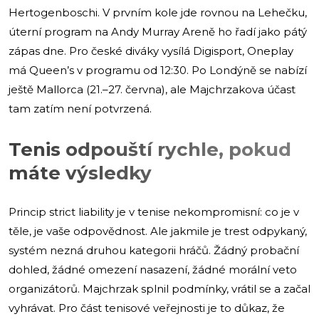
Hertogenboschi. V prvním kole jde rovnou na Lehečku,
úterní program na Andy Murray Areně ho řadí jako pátý
zápas dne. Pro české diváky vysílá Digisport, Oneplay
má Queen’s v programu od 12:30. Po Londýně se nabízí
ještě Mallorca (21.–27. června), ale Majchrzakova účast
tam zatím není potvrzená.
Tenis odpouští rychle, pokud
máte výsledky
Princip strict liability je v tenise nekompromisní: co je v
těle, je vaše odpovědnost. Ale jakmile je trest odpykaný,
systém nezná druhou kategorii hráčů. Žádný probační
dohled, žádné omezení nasazení, žádné morální veto
organizátorů. Majchrzak splnil podmínky, vrátil se a začal
vyhrávat. Pro část tenisové veřejnosti je to důkaz, že