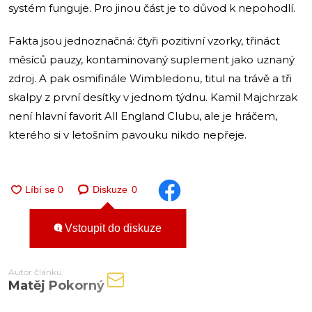
systém funguje. Pro jinou část je to důvod k nepohodlí.
Fakta jsou jednoznačná: čtyři pozitivní vzorky, třináct
měsíců pauzy, kontaminovaný suplement jako uznaný
zdroj. A pak osmifinále Wimbledonu, titul na trávě a tři
skalpy z první desítky v jednom týdnu. Kamil Majchrzak
není hlavní favorit All England Clubu, ale je hráčem,
kterého si v letošním pavouku nikdo nepřeje.
Diskuze
0
Vstoupit do diskuze
Autor článku
Matěj Pokorný