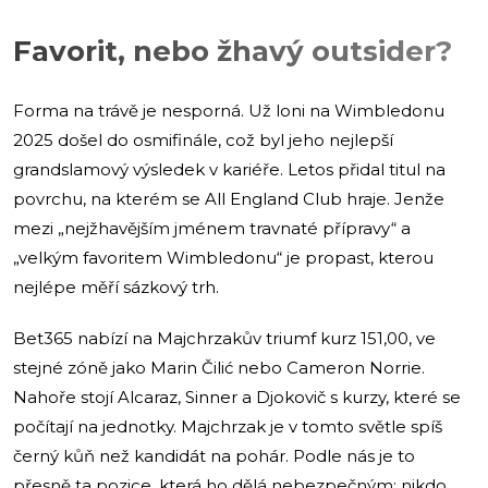
Favorit, nebo žhavý outsider?
Forma na trávě je nesporná. Už loni na Wimbledonu
2025 došel do osmifinále, což byl jeho nejlepší
grandslamový výsledek v kariéře. Letos přidal titul na
povrchu, na kterém se All England Club hraje. Jenže
mezi „nejžhavějším jménem travnaté přípravy“ a
„velkým favoritem Wimbledonu“ je propast, kterou
nejlépe měří sázkový trh.
Bet365 nabízí na Majchrzakův triumf kurz 151,00, ve
stejné zóně jako Marin Čilić nebo Cameron Norrie.
Nahoře stojí Alcaraz, Sinner a Djokovič s kurzy, které se
počítají na jednotky. Majchrzak je v tomto světle spíš
černý kůň než kandidát na pohár. Podle nás je to
přesně ta pozice, která ho dělá nebezpečným: nikdo