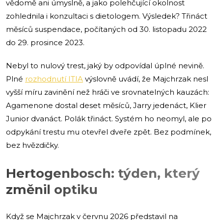
vědomě ani úmyslně, a jako polehčující okolnost
zohlednila i konzultaci s dietologem. Výsledek? Třináct
měsíců suspendace, počítaných od 30. listopadu 2022
do 29. prosince 2023.
Nebyl to nulový trest, jaký by odpovídal úplné nevině.
Plné
rozhodnutí ITIA
výslovně uvádí, že Majchrzak nesl
vyšší míru zavinění než hráči ve srovnatelných kauzách:
Agamenone dostal deset měsíců, Jarry jedenáct, Klier
Junior dvanáct. Polák třináct. Systém ho neomyl, ale po
odpykání trestu mu otevřel dveře zpět. Bez podmínek,
bez hvězdičky.
Hertogenbosch: týden, který
změnil optiku
Když se Majchrzak v červnu 2026 představil na