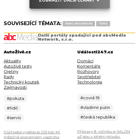
SOUVISEJÍCÍ TÉMATA:
KAMIL MAJCHRZAK
TENIS
Další portály spadající pod abcMedia
Network, s.r.o.
AutoŽivě.cz
Události247.cz
Aktuality
Domácí
Autoživě testy
Komentáře
Ojetiny
Rozhovory
Rady
Spotřebitel
Technický koutek
Technologie
Zajímavosti
#covid-19
#pokuta
#vladimir putin
#řidič
#česká republika
#servis
Přípravy 8. ročníku e-SALON
Důchodce vydělával 225 tisíc Kč
už jsou v plném proudu.
měsíčně pronájmem vlastního