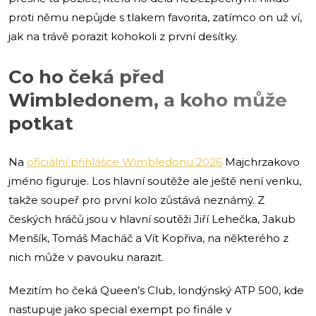
proti němu nepůjde s tlakem favorita, zatímco on už ví,
jak na trávě porazit kohokoli z první desítky.
Co ho čeká před
Wimbledonem, a koho může
potkat
Na
oficiální přihlášce Wimbledonu 2026
Majchrzakovo
jméno figuruje. Los hlavní soutěže ale ještě není venku,
takže soupeř pro první kolo zůstává neznámý. Z
českých hráčů jsou v hlavní soutěži Jiří Lehečka, Jakub
Menšík, Tomáš Macháč a Vít Kopřiva, na některého z
nich může v pavouku narazit.
Mezitím ho čeká Queen’s Club, londýnský ATP 500, kde
nastupuje jako special exempt po finále v