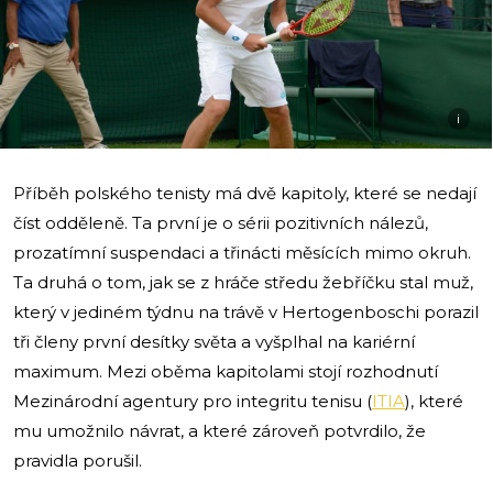
i
Příběh polského tenisty má dvě kapitoly, které se nedají
číst odděleně. Ta první je o sérii pozitivních nálezů,
prozatímní suspendaci a třinácti měsících mimo okruh.
Ta druhá o tom, jak se z hráče středu žebříčku stal muž,
který v jediném týdnu na trávě v Hertogenboschi porazil
tři členy první desítky světa a vyšplhal na kariérní
maximum. Mezi oběma kapitolami stojí rozhodnutí
Mezinárodní agentury pro integritu tenisu (
ITIA
), které
mu umožnilo návrat, a které zároveň potvrdilo, že
pravidla porušil.