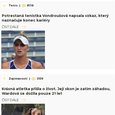
Tenis
|
8116
Potrestaná tenistka Vondroušová napsala vzkaz, který
naznačuje konec kariéry
ČÍST DÁLE
Zajímavosti
|
3159
Krásná atletka přišla o život. Její skon je zatím záhadou,
Wardová se dožila pouze 21 let
ČÍST DÁLE