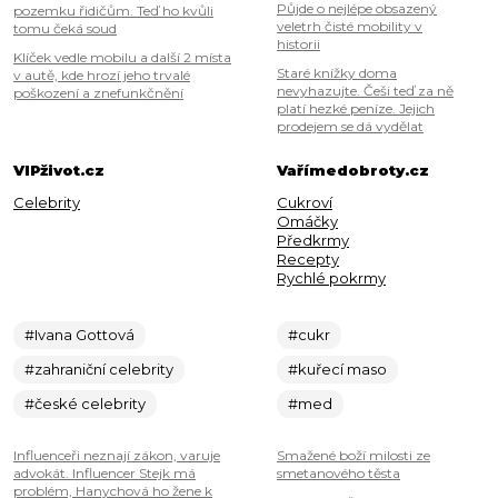
Půjde o nejlépe obsazený
pozemku řidičům. Teď ho kvůli
veletrh čisté mobility v
tomu čeká soud
historii
Klíček vedle mobilu a další 2 místa
Staré knížky doma
v autě, kde hrozí jeho trvalé
nevyhazujte. Češi teď za ně
poškození a znefunkčnění
platí hezké peníze. Jejich
prodejem se dá vydělat
VIPživot.cz
Vařímedobroty.cz
Celebrity
Cukroví
Omáčky
Předkrmy
Recepty
Rychlé pokrmy
#Ivana Gottová
#cukr
#zahraniční celebrity
#kuřecí maso
#české celebrity
#med
Influenceři neznají zákon, varuje
Smažené boží milosti ze
advokát. Influencer Stejk má
smetanového těsta
problém, Hanychová ho žene k