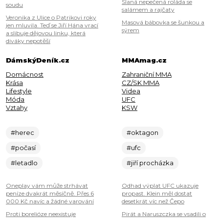
Slaná nepečená roláda se
soudu
salámem a rajčaty
Veronika z Ulice o Patrikovi roky
Masová bábovka se šunkou a
jen mluvila. Teď se Jiří Hána vrací
sýrem
a slibuje dějovou linku, která
diváky nepotěší
DámskýDeník.cz
MMAmag.cz
Domácnost
Zahraniční MMA
Krása
CZ/SK MMA
Lifestyle
Videa
Móda
UFC
Vztahy
KSW
#herec
#oktagon
#počasí
#ufc
#letadlo
#jiří procházka
Oneplay vám může strhávat
Odhad výplat UFC ukazuje
peníze dvakrát měsíčně. Přes 6
propast. Klein měl dostat
000 Kč navíc a žádné varování
desetkrát víc než Čepo
Proti borelióze neexistuje
Pirát a Naruszczka se vsadili o