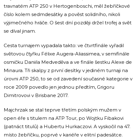
travnatém ATP 250 v Hertogenboschi, měl žebříčkové
číslo kolem sedmdesátky a pověst solidního, nikoli
výjimečného hráče. O šest dní později držel trofej a svět
se díval jinam.
Cesta turnajem vypadala takto: ve čtvrtfinále vyřadil
světovou čtyřku Félixe Augera-Aliassimea, v semifinále
osmičku Daniila Medveděva a ve finále šestku Alexe de
Minaura. Tři skalpy z první desítky v jediném turnaji na
úrovni ATP 250, to se od zavedení současné kategorie v
roce 2009 povedlo jen jednou předtím, Grigoru
Dimitrovovi v Brisbane 2017.
Majchrzak se stal teprve třetím polským mužem v
open éře s titulem na ATP Tour, po Wojtku Fibakovi
(patnáct titulů) a Hubertu Hurkaczovi. A vyskočil na 47.
místo žebříčku, poprvé v kariéře v elitní padesátce.