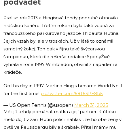
podvádět
Psal se rok 2013 a Hingisová tehdy podruhé obnovila
hráčskou kariéru. Třetím rokem byla také vdaná za
francouzského parkurového jezdce Thibaulta Hutina.
Jejich vztah byl ale v troskách. Už v létě to oznámil
samotný žokej. Ten pak v říjnu také švýcarskou
šampionku, která dle rešerše redakce SportyŽivě
vyhrála v roce 1997 Wimbledon, obvinil z napadení a
krádeže.
On this day in 1997, Martina Hingis became World No. 1
for the first time!
pic.twitter.com/58T5SPE8b5
— US Open Tennis (@usopen)
March 31, 2025
Měli jít tehdy pomáhat matka a její partner. K útoku
mělo dojít v září. Hutin policii nahlásil, že ho obě ženy v
bytě ve Feusisbergu bily a škrábaly. Přítel mámy mu