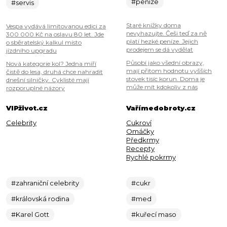
#peníze
#servis
Staré knížky doma
Vespa vydává limitovanou edici za
nevyhazujte. Češi teď za ně
300 000 Kč na oslavu 80 let. Jde
platí hezké peníze. Jejich
o sběratelský kalkul místo
prodejem se dá vydělat
jízdního upgradu
Působí jako všední obrazy,
Nová kategorie kol? Jedna míří
mají přitom hodnotu vyšších
čistě do lesa, druhá chce nahradit
stovek tisíc korun. Doma je
dnešní silničky. Cyklisté mají
může mít kdokoliv z nás
rozporuplné názory
VIPživot.cz
Vařímedobroty.cz
Celebrity
Cukroví
Omáčky
Předkrmy
Recepty
Rychlé pokrmy
#zahraniční celebrity
#cukr
#královská rodina
#med
#Karel Gott
#kuřecí maso