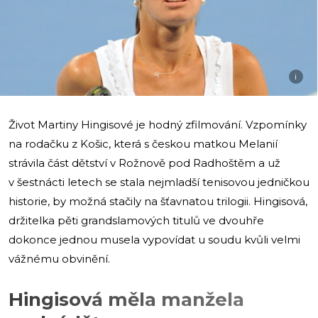
i
Život Martiny Hingisové je hodný zfilmování. Vzpomínky
na rodačku z Košic, která s českou matkou Melanií
strávila část dětství v Rožnově pod Radhoštěm a už
v šestnácti letech se stala nejmladší tenisovou jedničkou
historie, by možná stačily na šťavnatou trilogii. Hingisová,
držitelka pěti grandslamových titulů ve dvouhře
dokonce jednou musela vypovídat u soudu kvůli velmi
vážnému obvinění.
Hingisová měla manžela