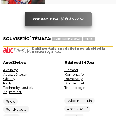
ZOBRAZIT DALŠÍ ČLÁNKY
SOUVISEJÍCÍ TÉMATA:
MARTINA HINGISOVÁ
TENIS
Další portály spadající pod abcMedia
Network, s.r.o.
AutoŽivě.cz
Události247.cz
Aktuality
Domácí
Autoživě testy
Komentáře
Ojetiny
Rozhovory
Rady
Spotřebitel
Technický koutek
Technologie
Zajímavosti
#vladimir putin
#řidič
#zdražování
#čínská auta