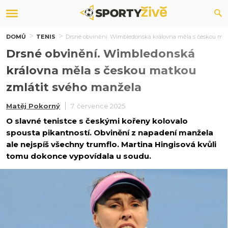
DOMŮ
TENIS
Drsné obvinění. Wimbledonská královna měla s českou mat
Drsné obvinění. Wimbledonská
královna měla s českou matkou
zmlátit svého manžela
Matěj Pokorný
7. července 2025
O slavné tenistce s českými kořeny kolovalo
spousta pikantností. Obvinění z napadení manžela
ale nejspíš všechny trumflo. Martina Hingisová kvůli
tomu dokonce vypovídala u soudu.