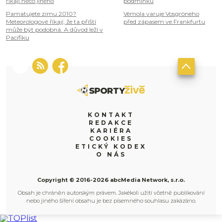
říkají něco jiného
podmínku
Pamatujete zimu 2010?
Vémola varuje Vosgröneho
Meteorologové říkají, že ta příští
před zápasem ve Frankfurtu
může být podobná. A důvod leží v
Pacifiku
KONTAKT
REDAKCE
KARIÉRA
COOKIES
ETICKÝ KODEX
O NÁS
Copyright © 2016-2026 abcMedia Network, s.r.o.
Obsah je chráněn autorským právem. Jakékoli užití včetně publikování
nebo jiného šíření obsahu je bez písemného souhlasu zakázáno.