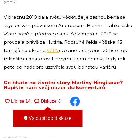
2007.
V březnu 2010 dala světu vědět, že je zasnoubená se
švýcarským právníkem Andreasem Bierim. I tahle láska
však skončila před veselkou. Až v prosinci 2010 se
provdala právě za Hutina. Podruhé řekla vítězka 43
turnajů na okruhu
WTA
své ano v červenci 2018 o rok
mladšímu doktorovi Harrymu Leemannovi. Tedy rok
poté co nadobro uzavřela svou bohatou kariéru.
Co říkáte na životní story Martiny Hingisové?
Napište nám svůj názor do komentářů
Diskuze
8
Vstoupit do diskuze
Autor článku