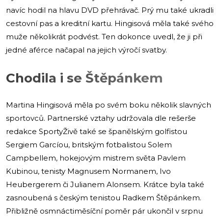
navíc hodil na hlavu DVD přehrávač. Prý mu také ukradli
cestovní pas a kreditní kartu. Hingisová měla také svého
muže několikrát podvést. Ten dokonce uvedl, že ji při
jedné aférce načapal na jejich výročí svatby.
Chodila i se Štěpánkem
Martina Hingisová měla po svém boku několik slavných
sportovců. Partnerské vztahy udržovala dle rešerše
redakce SportyŽivě také se španělským golfistou
Sergiem Garcíou, britským fotbalistou Solem
Campbellem, hokejovým mistrem světa Pavlem
Kubinou, tenisty Magnusem Normanem, Ivo
Heubergerem či Julianem Alonsem. Krátce byla také
zasnoubená s českým tenistou Radkem Štěpánkem.
Přibližně osmnáctiměsíční poměr pár ukončil v srpnu