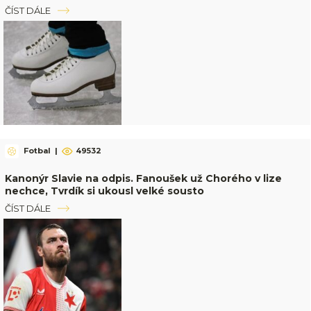
ČÍST DÁLE
Fotbal
|
49532
Kanonýr Slavie na odpis. Fanoušek už Chorého v lize
nechce, Tvrdík si ukousl velké sousto
ČÍST DÁLE