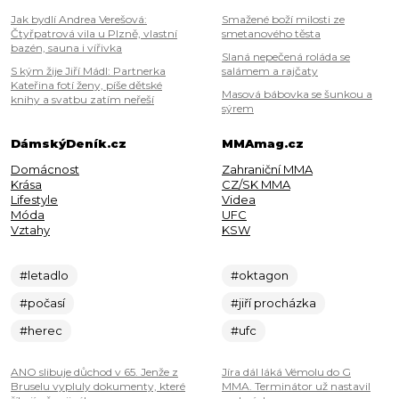
Jak bydlí Andrea Verešová:
Smažené boží milosti ze
Čtyřpatrová vila u Plzně, vlastní
smetanového těsta
bazén, sauna i vířivka
Slaná nepečená roláda se
S kým žije Jiří Mádl: Partnerka
salámem a rajčaty
Kateřina fotí ženy, píše dětské
Masová bábovka se šunkou a
knihy a svatbu zatím neřeší
sýrem
DámskýDeník.cz
MMAmag.cz
Domácnost
Zahraniční MMA
Krása
CZ/SK MMA
Lifestyle
Videa
Móda
UFC
Vztahy
KSW
#letadlo
#oktagon
#počasí
#jiří procházka
#herec
#ufc
ANO slibuje důchod v 65. Jenže z
Jíra dál láká Vémolu do G
Bruselu vypluly dokumenty, které
MMA. Terminátor už nastavil