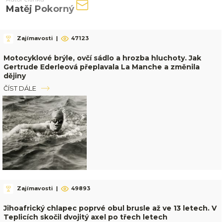
Matěj Pokorný
Zajímavosti
|
47123
Motocyklové brýle, ovčí sádlo a hrozba hluchoty. Jak
Gertrude Ederleová přeplavala La Manche a změnila
dějiny
ČÍST DÁLE
Zajímavosti
|
49893
Jihoafrický chlapec poprvé obul brusle až ve 13 letech. V
Teplicích skočil dvojitý axel po třech letech