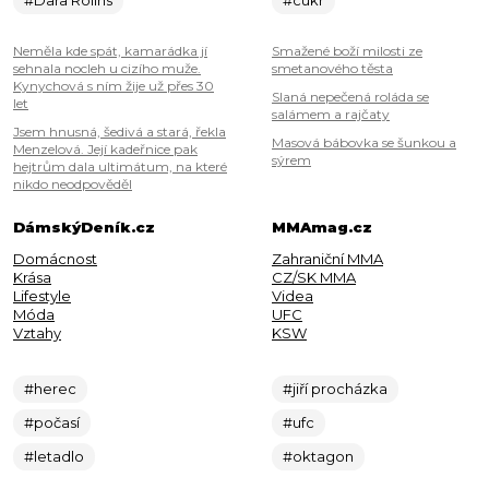
#Dara Rolins
#cukr
Neměla kde spát, kamarádka jí
Smažené boží milosti ze
sehnala nocleh u cizího muže.
smetanového těsta
Kynychová s ním žije už přes 30
Slaná nepečená roláda se
let
salámem a rajčaty
Jsem hnusná, šedivá a stará, řekla
Masová bábovka se šunkou a
Menzelová. Její kadeřnice pak
sýrem
hejtrům dala ultimátum, na které
nikdo neodpověděl
DámskýDeník.cz
MMAmag.cz
Domácnost
Zahraniční MMA
Krása
CZ/SK MMA
Lifestyle
Videa
Móda
UFC
Vztahy
KSW
#herec
#jiří procházka
#počasí
#ufc
#letadlo
#oktagon