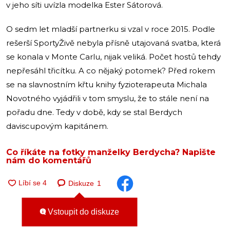
v jeho síti uvízla modelka Ester Sátorová.
O sedm let mladší partnerku si vzal v roce 2015. Podle
rešerší SportyŽivě nebyla přísně utajovaná svatba, která
se konala v Monte Carlu, nijak veliká. Počet hostů tehdy
nepřesáhl třicítku. A co nějaký potomek? Před rokem
se na slavnostním křtu knihy fyzioterapeuta Michala
Novotného vyjádřili v tom smyslu, že to stále není na
pořadu dne. Tedy v době, kdy se stal Berdych
daviscupovým kapitánem.
Co říkáte na fotky manželky Berdycha? Napište
nám do komentářů
Diskuze
1
Vstoupit do diskuze