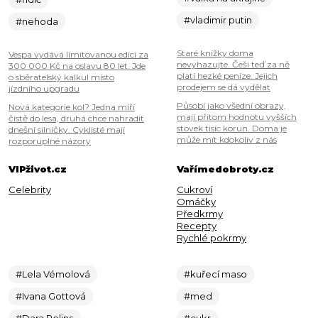
#vladimir putin
#nehoda
Staré knížky doma
Vespa vydává limitovanou edici za
nevyhazujte. Češi teď za ně
300 000 Kč na oslavu 80 let. Jde
platí hezké peníze. Jejich
o sběratelský kalkul místo
prodejem se dá vydělat
jízdního upgradu
Působí jako všední obrazy,
Nová kategorie kol? Jedna míří
mají přitom hodnotu vyšších
čistě do lesa, druhá chce nahradit
stovek tisíc korun. Doma je
dnešní silničky. Cyklisté mají
může mít kdokoliv z nás
rozporuplné názory
VIPživot.cz
Vařímedobroty.cz
Celebrity
Cukroví
Omáčky
Předkrmy
Recepty
Rychlé pokrmy
#Lela Vémolová
#kuřecí maso
#Ivana Gottová
#med