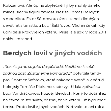
Kobzanová. Ale úplně zbytečně. I jí by mohly daleko
mladší slečny figuru závidět. Než se Tomáš Berdych
s modelkou Ester Sátorovou oženil, randil dlouhých
devět let s tenistkou Lucií Šafářovou. Všichni čekali, kdy
učiní další krok v jejich vztahu. Přišel ale šok. V roce 2011
ohlásili rozchod.
Berdych lovil v jiných vodách
„Rozešli jsme se jako dospělí lidé. Necítíme k sobě
žádnou zášť. Zůstaneme kamarády,“
potvrdila tehdy
pro iSport.cz Šafářová, která nakonec skončila v náruči
hokejisty Tomáše Plekance, kde vystřídala zpěvačku
Lucii Vondráčkovou. Později Berdych, který to dotáhl až
na čtvrté místo světa, přiznal, že ve vztahu už bylo moc
tenisu. Proto lovil v jiných vodách. Netrvalo to ani rok a