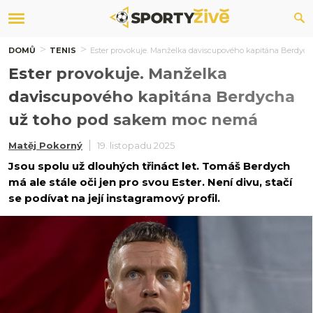
DOMŮ
TENIS
Ester provokuje. Manželka daviscupového kapitána Berdy
Ester provokuje. Manželka
daviscupového kapitána Berdycha
už toho pod sakem moc nemá
Matěj Pokorný
19. listopadu 2025
Jsou spolu už dlouhých třináct let. Tomáš Berdych
má ale stále oči jen pro svou Ester. Není divu, stačí
se podívat na její instagramový profil.