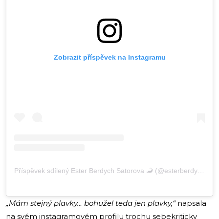
Zobrazit příspěvek na Instagramu
Příspěvek sdílený Ester Berdych Satorova 🦂 (@esterberdychsatorova)
„Mám stejný plavky… bohužel teda jen plavky,“
napsala
na svém instagramovém profilu trochu sebekriticky