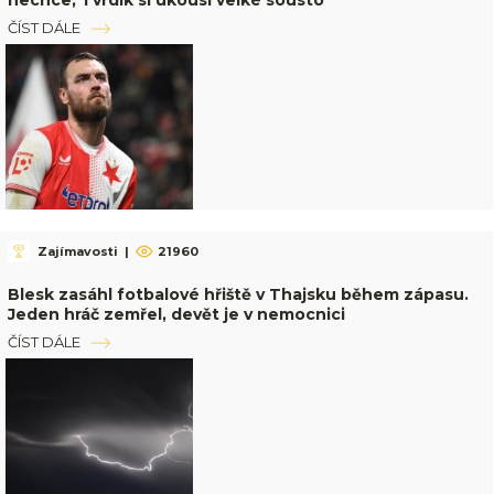
nechce, Tvrdík si ukousl velké sousto
ČÍST DÁLE
Zajímavosti
|
21960
Blesk zasáhl fotbalové hřiště v Thajsku během zápasu.
Jeden hráč zemřel, devět je v nemocnici
ČÍST DÁLE