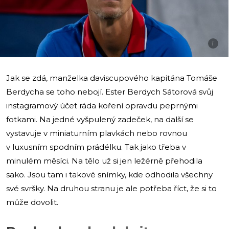
i
Jak se zdá, manželka daviscupového kapitána Tomáše
Berdycha se toho nebojí. Ester Berdych Sátorová svůj
instagramový účet ráda koření opravdu peprnými
fotkami. Na jedné vyšpulený zadeček, na další se
vystavuje v miniaturním plavkách nebo rovnou
v luxusním spodním prádélku. Tak jako třeba v
minulém měsíci. Na tělo už si jen ležérně přehodila
sako. Jsou tam i takové snímky, kde odhodila všechny
své svršky. Na druhou stranu je ale potřeba říct, že si to
může dovolit.