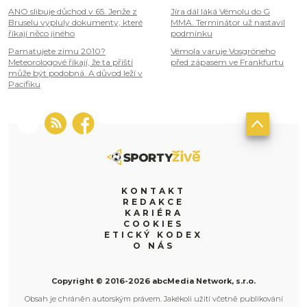
ANO slibuje důchod v 65. Jenže z
Jíra dál láká Vémolu do G
Bruselu vypluly dokumenty, které
MMA. Terminátor už nastavil
říkají něco jiného
podmínku
Pamatujete zimu 2010?
Vémola varuje Vosgröneho
Meteorologové říkají, že ta příští
před zápasem ve Frankfurtu
může být podobná. A důvod leží v
Pacifiku
KONTAKT
REDAKCE
KARIÉRA
COOKIES
ETICKÝ KODEX
O NÁS
Copyright © 2016-2026 abcMedia Network, s.r.o.
Obsah je chráněn autorským právem. Jakékoli užití včetně publikování