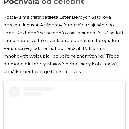
Pochvala od celebrit
Postavu má třiatřicetiletá Ester Berdych Sátorová
opravdu luxusní. A všechny fotografie mají něco do
sebe. Rozhodně se nejedná o nic laciného. Ať už se fotí
sama nebo své tělo svěřila profesionálním fotografům.
Fanoušci se jí tak nemohou nabažit. Poklonu si
mnohokrát vysloužila i od veřejně známých lidí. Třeba
od modelek Terezy Maxové nebo Diany Kobzanové,
která komentovala její fotku u jezera.