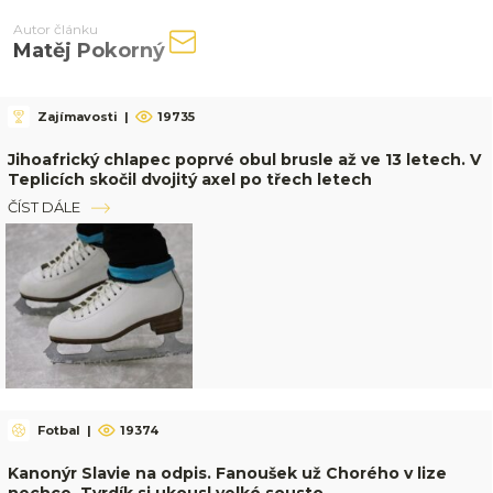
Autor článku
Matěj Pokorný
Zajímavosti
|
19735
Jihoafrický chlapec poprvé obul brusle až ve 13 letech. V
Teplicích skočil dvojitý axel po třech letech
ČÍST DÁLE
Fotbal
|
19374
Kanonýr Slavie na odpis. Fanoušek už Chorého v lize