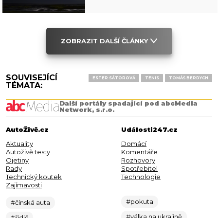
ZOBRAZIT DALŠÍ ČLÁNKY
SOUVISEJÍCÍ
ESTER SÁTOROVÁ
TENIS
TOMÁŠ BERDYCH
TÉMATA:
Další portály spadající pod abcMedia
Network, s.r.o.
AutoŽivě.cz
Události247.cz
Aktuality
Domácí
Autoživě testy
Komentáře
Ojetiny
Rozhovory
Rady
Spotřebitel
Technický koutek
Technologie
Zajímavosti
#pokuta
#čínská auta
#válka na ukrajině
#řidič