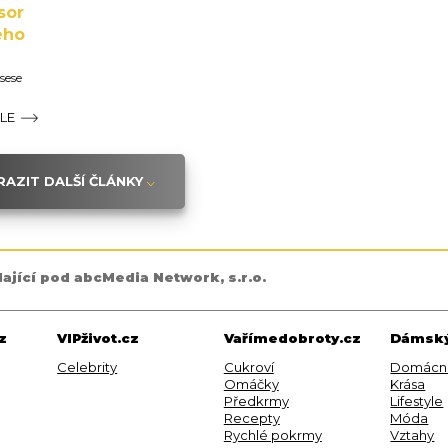
sor
ého
osese
ÁLE
AZIT DALŠÍ ČLÁNKY
dající pod abcMedia Network, s.r.o.
z
VIPživot.cz
Vařímedobroty.cz
Dámský
Celebrity
Cukroví
Domácn
Omáčky
Krása
Předkrmy
Lifestyle
Recepty
Móda
Rychlé pokrmy
Vztahy