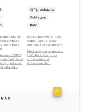
í
#jiří procházka
c
#oktagon
lo
#ufc
je důchod v 65.
Bývalý bojovník UFC se
ruselu vypluly
nabízí Jakeu Paulovi
, které říkají
zdarma. Nechce ani cent
ho
Machačev jde po rekordu
te zimu 2010?
UFC. Proti Garrymu
ové říkají, že ta
může překonat
že být podobná.
Andersona Silvu
ží v Pacifiku
 NÁS