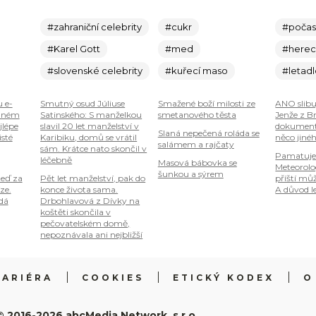
#zahraniční celebrity
#cukr
#počas
#Karel Gott
#med
#here
#slovenské celebrity
#kuřecí maso
#letad
u e-
Smutný osud Júliuse
Smažené boží milosti ze
ANO slibu
plném
Satinského: S manželkou
smetanového těsta
Jenže z B
jlépe
slavil 20 let manželství v
dokumenty
Slaná nepečená roláda se
isté
Karibiku, domů se vrátil
něco jiné
salámem a rajčaty
sám. Krátce nato skončil v
Pamatuje
léčebně
Masová bábovka se
Meteorolog
šunkou a sýrem
teď za
Pět let manželství, pak do
příští mů
ze.
konce života sama.
A důvod le
 dá
Drbohlavová z Dívky na
koštěti skončila v
pečovatelském domě,
nepoznávala ani nejbližší
KARIÉRA
COOKIES
ETICKÝ KODEX
O
© 2016-2026 abcMedia Network, s.r.o.