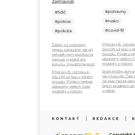
Zajímavosti
#potraviny
#řidič
#rusko
#policie
#covid-19
#pokuta
Přípravy 8. ročník
Žabky za volantem
SALON už jsou v 
nejsou zakázané, ale při
proudu. Půjde o ne
nehodě vám pojišťovna
obsazený veletrh č
nemusí vyplatit ani
mobility v historii
korunu. Vysvětlíme proč
Staré knížky doma
Přípravy 8. ročníku e-
nevyhazujte. Češi 
SALON už jsou v plném
ně platí hezké pení
proudu. Půjde o nejlépe
Jejich prodejem se
obsazený veletrh čisté
vydělat
mobility v historii
KONTAKT
REDAKCE
Copyright 