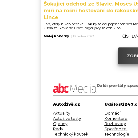
Šokující odchod ze Slavie. Moses U
míří na roční hostování do rakousk
Lince
Tah, který nikdo nečekal. Tak by se dal popsat odchod M
Usora ze Slavie do Lince. Nigerijský záložník na ...
ČÍST D
Matěj Pokorný
|
18. ledna 2023
ZOBR
Další portály spa
AutoŽivě.cz
Události247.c
Aktuality
Domácí
Autoživě testy
Komentáře
Ojetiny
Rozhovory
Rady
Spotřebitel
Technický koutek
Technologie