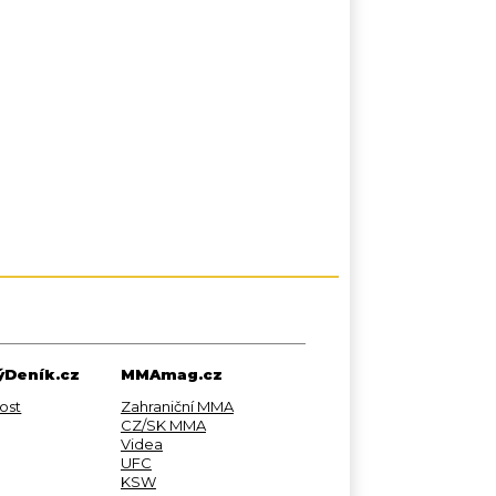
Deník.cz
MMAmag.cz
ost
Zahraniční MMA
CZ/SK MMA
Videa
UFC
KSW