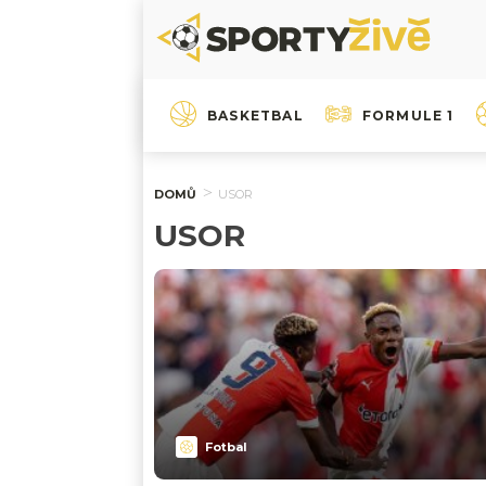
BASKETBAL
FORMULE 1
DOMŮ
USOR
USOR
Fotbal