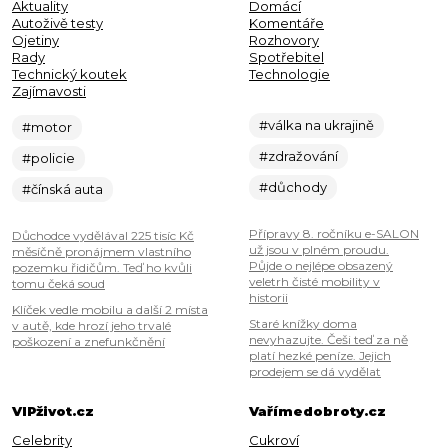
Aktuality
Domácí
Autoživě testy
Komentáře
Ojetiny
Rozhovory
Rady
Spotřebitel
Technický koutek
Technologie
Zajímavosti
#válka na ukrajině
#motor
#zdražování
#policie
#důchody
#čínská auta
Přípravy 8. ročníku e-SALON
Důchodce vydělával 225 tisíc Kč
už jsou v plném proudu.
měsíčně pronájmem vlastního
Půjde o nejlépe obsazený
pozemku řidičům. Teď ho kvůli
veletrh čisté mobility v
tomu čeká soud
historii
Klíček vedle mobilu a další 2 místa
Staré knížky doma
v autě, kde hrozí jeho trvalé
nevyhazujte. Češi teď za ně
poškození a znefunkčnění
platí hezké peníze. Jejich
prodejem se dá vydělat
VIPživot.cz
Vařímedobroty.cz
Celebrity
Cukroví