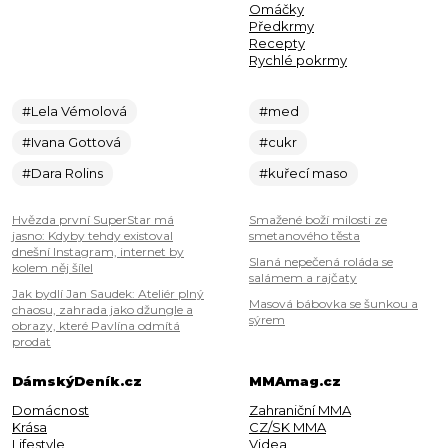
Omáčky
Předkrmy
Recepty
Rychlé pokrmy
#Lela Vémolová
#med
#Ivana Gottová
#cukr
#Dara Rolins
#kuřecí maso
Hvězda první SuperStar má
Smažené boží milosti ze
jasno: Kdyby tehdy existoval
smetanového těsta
dnešní Instagram, internet by
Slaná nepečená roláda se
kolem něj šílel
salámem a rajčaty
Jak bydlí Jan Saudek: Ateliér plný
Masová bábovka se šunkou a
chaosu, zahrada jako džungle a
sýrem
obrazy, které Pavlína odmítá
prodat
DámskýDeník.cz
MMAmag.cz
Domácnost
Zahraniční MMA
Krása
CZ/SK MMA
Lifestyle
Videa