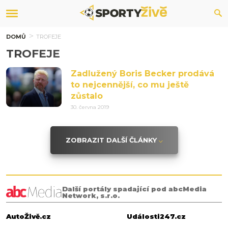
DOMŮ
TROFEJE
TROFEJE
Zadlužený Boris Becker prodává
to nejcennější, co mu ještě
zůstalo
30. června 2019
ZOBRAZIT DALŠÍ ČLÁNKY
Další portály spadající pod abcMedia
Network, s.r.o.
AutoŽivě.cz
Události247.cz