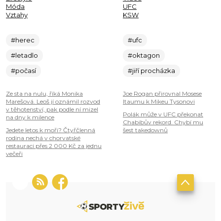
Móda
UFC
Vztahy
KSW
#herec
#ufc
#letadlo
#oktagon
#počasí
#jiří procházka
Ze sta na nulu, říká Monika
Joe Rogan přirovnal Mosese
Marešová. Leoš jí oznámil rozvod
Itaumu k Mikeu Tysonovi
v těhotenství, pak podle ní mizel
Polák může v UFC překonat
na dny k milence
Chabibův rekord. Chybí mu
Jedete letos k moři? Čtyřčlenná
šest takedownů
rodina nechá v chorvatské
restauraci přes 2 000 Kč za jednu
večeři