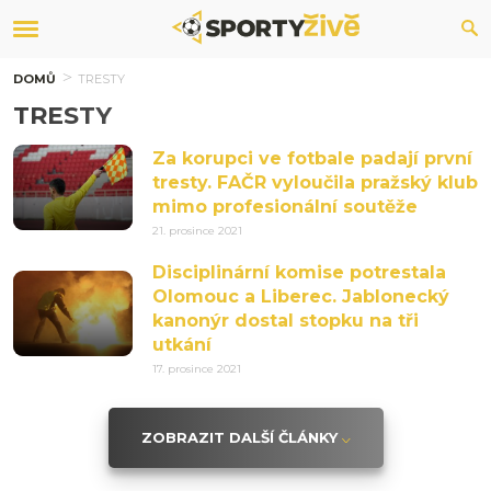
DOMŮ
TRESTY
TRESTY
Za korupci ve fotbale padají první
tresty. FAČR vyloučila pražský klub
mimo profesionální soutěže
21. prosince 2021
Disciplinární komise potrestala
Olomouc a Liberec. Jablonecký
kanonýr dostal stopku na tři
utkání
17. prosince 2021
ZOBRAZIT DALŠÍ ČLÁNKY