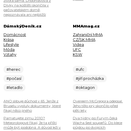
života sama. Drbohlavová z
Dívky na koštěti skončila v
pečovatelském domě,
nepoznávala ani nejbližší
DámskýDeník.cz
MMAmag.cz
Domácnost
Zahraniční MMA
Krása
CZ/SK MMA
Lifestyle
Videa
Móda
UFC
Vztahy
KSW
#herec
#ufc
#počasí
#jiří procházka
#letadlo
#oktagon
ANO slibuje důchod v 65. Jenže z
Overeem McGregora odepsal.
Bruselu vypluly dokumenty, které
Jeho tělo prý skončilo před
říkají něco jiného
pěti lety
Pamatujete zimu 2010?
Dva týdny po Furym čeká
Meteorologové říkají, že ta příští
Wacha šest soupeřů. Do klece
může být podobná. A důvod leží v
půjdou po dvojicích