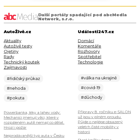
Další portály spadající pod abcMedia
Network, s.r.o.
AutoŽivě.cz
Události247.cz
Aktuality
Domácí
Autoživě testy
Komentáře
Ojetiny
Rozhovory
Rady
Spotřebitel
Technický koutek
Technologie
Zajímavosti
#válka na ukrajině
#řidičský průkaz
#covid-19
#nehoda
#důchody
#pokuta
Přípravy 8. ročníku e-SALON
Powerbanka, léky a lahev vody:
už jsou v plném proudu.
Mechanici jmenují věci, které v
Půjde o nejlépe obsazený
rozpáleném autě nemají co dělat.
veletrh čisté mobility v
Hrozí i požár
historii
Nejprodávanější typ auta v Česku
Staré knížky doma