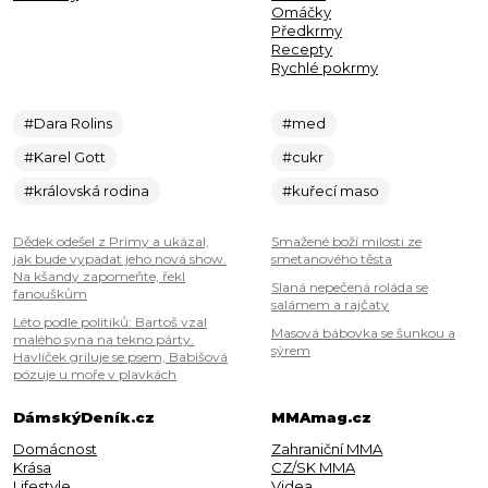
Omáčky
Předkrmy
Recepty
Rychlé pokrmy
#Dara Rolins
#med
#Karel Gott
#cukr
#královská rodina
#kuřecí maso
Dědek odešel z Primy a ukázal,
Smažené boží milosti ze
jak bude vypadat jeho nová show.
smetanového těsta
Na kšandy zapomeňte, řekl
Slaná nepečená roláda se
fanouškům
salámem a rajčaty
Léto podle politiků: Bartoš vzal
Masová bábovka se šunkou a
malého syna na tekno párty.
sýrem
Havlíček griluje se psem, Babišová
pózuje u moře v plavkách
DámskýDeník.cz
MMAmag.cz
Domácnost
Zahraniční MMA
Krása
CZ/SK MMA
Lifestyle
Videa