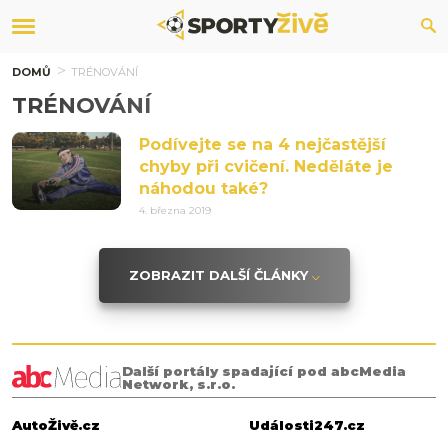
DOMŮ
TRÉNOVÁNÍ
TRÉNOVÁNÍ
Podívejte se na 4 nejčastější
chyby při cvičení. Neděláte je
náhodou také?
4. března 2019
ZOBRAZIT DALŠÍ ČLÁNKY
Další portály spadající pod abcMedia
Network, s.r.o.
AutoŽivě.cz
Události247.cz