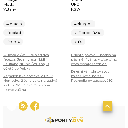
Móda
UFC
Vztahy
KSW
#letadlo
#oktagon
#počasí
#jiří procházka
#herec
#ufc
O Tesco v Česku se hlásí dva
Brichta po dvou útocích na
řetězce. Jeden vlastní Lidl i
pás mění váhu. V Liberci ho
Kaufland, druhý Češi znají z
čeká bývalý šampion
výletů do Polska
Dnešní Vémola by svou
Západonilská horečka je už i v
mladší verzi porazil.
Německu. Žádná vakcína, žádná
Rozhodlo by zápasové IQ
léčba a WHO říká, že sezóna
teprve začíná