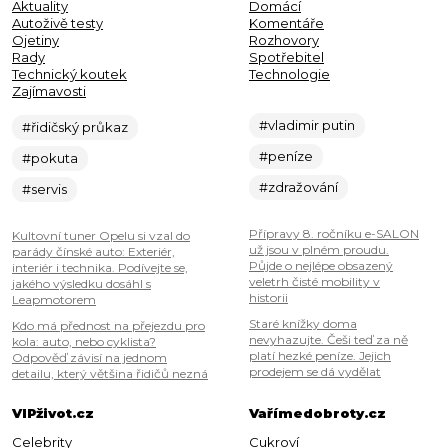
Aktuality
Domácí
Autoživě testy
Komentáře
Ojetiny
Rozhovory
Rady
Spotřebitel
Technický koutek
Technologie
Zajímavosti
#vladimir putin
#řidičský průkaz
#peníze
#pokuta
#zdražování
#servis
Přípravy 8. ročníku e-SALON
Kultovní tuner Opelu si vzal do
už jsou v plném proudu.
parády čínské auto: Exteriér,
Půjde o nejlépe obsazený
interiér i technika. Podívejte se,
veletrh čisté mobility v
jakého výsledku dosáhl s
historii
Leapmotorem
Staré knížky doma
Kdo má přednost na přejezdu pro
nevyhazujte. Češi teď za ně
kola: auto, nebo cyklista?
platí hezké peníze. Jejich
Odpověď závisí na jednom
prodejem se dá vydělat
detailu, který většina řidičů nezná
VIPživot.cz
Vařímedobroty.cz
Celebrity
Cukroví